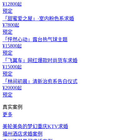
¥12800
起
预定
「甜蜜爱之屋」·室内粉色系求婚
¥7800
起
预定
「怦然心动」露台热气球主题
¥15800
起
预定
「飞翼车」网红爆款时尚货车求婚
¥15000
起
预定
「林间初晨」清新治愈系告白仪式
¥20000
起
预定
真实案例
更多
美轮美奂的梦幻重庆KTV求婚
福州酒店求婚案例