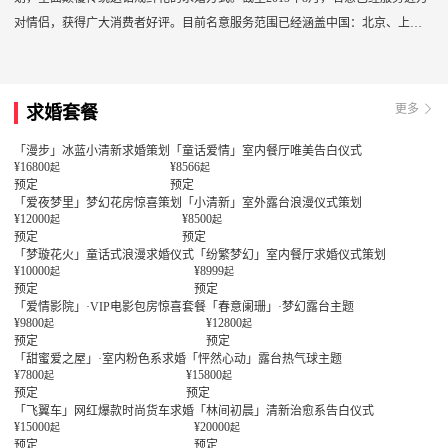
对情侣，获得广大消费者好评。目前名意服务范围已经涵盖中国：北京、上
海、重庆、天津、成都、武汉、长沙、合肥、杭州、南京、厦门、广州、深
圳、香港等60多个城市求婚策划服务；东南亚/南亚：普吉岛、巴厘岛、沙巴
岛、塞班岛、不丹、马尔代夫等以及欧美国家众多城市旅游求婚策划服务。
更多
求婚套餐
「漫步」冰蓝小清新求婚策划
「童话爱情」室内餐厅唯美告白仪式
¥16800
¥8566
起
起
预定
预定
「爱夜梦里」梦幻花房惊喜策划
「小清新」室外露台浪漫仪式策划
¥12000
¥8500
起
起
预定
预定
「梦璇花火」童话式浪漫求婚仪式
「纷繁梦幻」室内餐厅求婚仪式策划
¥10000
¥8999
起
起
预定
预定
「爱情影院」·VIP电影包房惊喜套餐
「春意阑珊」·梦幻露台主题
¥9800
¥12800
起
起
预定
预定
「甜蜜爱之屋」·室内粉色系求婚
「怦然心动」露台热气球主题
¥7800
¥15800
起
起
预定
预定
「飞翼车」网红爆款时尚货车求婚
「林间初晨」清新治愈系告白仪式
¥15000
¥20000
起
起
预定
预定