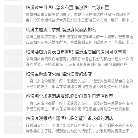
[attach]180220[/attach]临汾
可以开轰趴的酒店内容，跟着TellLove一起来看看吧！临汾半岛酒
临汾过生日酒店怎么布置,临汾酒店气球布置
店求婚襄汾红土地商务会馆襄汾红土地商务会馆位于南大街北侧，
与三跨桥桥头毗邻，交通十分便利。本店提供24小时热水淋浴、空
愉快的周末又即将要到来了，你是否还在纠结自己和TA去哪里约
调、电视、电话和宽带上网，让您在旅途中感受到“家”的温馨和舒
会？今天小编就告诉大家临汾过生日酒店怎么布置，我们一起来看
适。[attach]148639
看吧！临汾酒店气球布置临汾尚酷酒店酒店融入意大利西西里岛尚
临汾主题酒店求婚,临汾度假酒店排名
酷旅馆色彩文化，是一家以色彩为核心，由北、上、广、深着名设
计师精心设计的色彩缤纷时尚酒店，建筑设计融汇国际顶尖酒店设
临汾主题酒店求婚，要知道在临汾这样漂亮的一个城市，想要求婚
计理念，充分体现现代人文需求，是“您的专属色彩空间”地理位置
应该如何选择求婚场所呢，特爱策划公司小编整理了一些肇庆求婚
优越、交通便利，距离尧王祭台、华门景区、高速路口3
场地，一起来看看那个适合你的求婚。临汾度假酒店排名乡宁鄂邑
临汾酒店负责表白布置吗,临汾酒店里的房间可以布置表白吗
启航大酒店乡宁鄂邑启航大酒店位于迎旭大街爱心家园小区旁，是
一家集住宿、餐饮、会议为一体服务式酒店，酒店依山旁水、交通
临汾酒店负责表白布置吗，如果你准备在临汾为和她一起来一次浪
便利，酒店附近的旅游景点有世界十大奇迹黄河壶口瀑布，5A级
漫的邂逅，不妨跟着TellLove临汾浪漫策划小编下面分享的这些临
旅游景点云丘山和人祖山等。[attach]14870
汾酒店负责表白布置吗内容，跟着TellLove一起来看看吧！临汾酒
临汾主题酒店求婚,临汾浪漫的酒店
店里的房间可以布置表白吗好家之星酒店（侯马高铁站店）好家连
锁酒店是一家专业性经济商务型的全国连锁酒店，由专业的管理公
一直以来临汾都是一座非常浪漫的城市，浪漫的故事总是会在临汾
司团队经营管理。酒店附近娱乐、购物、饮食一应俱全，各类生活
不经意的发生，那么在临汾你会选择在哪里为她制造一场浪漫惊喜
设施完善，地理位置十分优越。好家连锁
呢？不妨跟着TellLove临汾浪漫策划一起来看看吧！临汾浪漫的酒
临汾哪个求婚酒店最好,临汾创意生日酒店推荐
店金华快捷宾馆(山西师范大学二部)酒店位置优越，购物便捷，秉
承服务至上的原则，受到广大客户的好评，店内装修精良，为尊贵
一直以来临汾都是一座非常浪漫的城市，浪漫的故事总是会在临汾
的宾客提供舒适、快捷的服务。酒店设施设备高档精良，内部环境
不经意的发生，那么在临汾你会选择在哪里为她制造一场浪漫惊喜
温馨典雅。这里将使您精神振奋、身心愉悦，追
呢？不妨跟着TellLove临汾浪漫策划一起来看看吧！临汾创意生日
临汾浪漫假期主题酒店,临汾能准备求婚的酒店
酒店推荐吉县壶口商务酒店吉县黄河壶口商务酒店是一家综合性商
务酒店，酒店座落于AAAA级风景名胜区——黄河壶口风景区。酒
转眼间又到了一个适合出去游玩的季节了，小伙伴们是不是迫不及
店拥有高级客房、套房及商务标间，内设有线电视、宽带上网、电
待想要出去了呢。特别是在临汾的情侣们，投喂狗粮的姿势是不是
话叫醒服务。酒店设有商务中心，票务中心，棋
早已准备好了呢。然而，特爱小编早就为大家整理了关于临汾浪漫