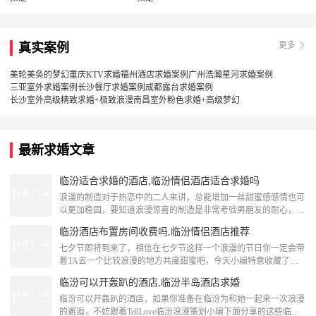
更多
真实案例
美轮美奂的梦幻重庆KTV求婚
福州酒店求婚案例
广州浩瀚星河求婚案例
三亚室外求婚案例
长沙餐厅求婚案例
成都露台求婚案例
长沙室外高级精致求婚+极致浪漫
南昌室外粉色求婚+高级梦幻
最新求婚文章
临汾适合求婚的酒店,临汾情侣酒店适合求婚吗
浪漫的制造对于热恋中的二人来讲，总能增加一丝甜蜜感感情也可
以更加稳固，要知道浪漫惊喜的制造是非常考验男朋友的耐心，在
临汾的你有想好在哪里给TA一个浪漫惊喜吗？如果没有下面跟着
临汾酒店布置房间收费吗,临汾情侣酒店推荐
TellLove临汾浪漫策划一起来看看关于临汾适合求婚的酒店的内容
推荐吧！临汾情侣酒店适合求婚吗洪洞锦泰商务酒店洪洞锦泰商务
七夕节即将到来了，相信在七夕节这样一个浪漫的节日你一定会带
酒店地处涧桥南街中段路西，毗邻大槐树、广胜寺、苏三监狱等旅
着TA去一个比较浪漫的地方共度甜蜜吧，今天小编特意收藏了关
游景区；东邻霍候一级路，西邻大运高速，南邻临
于临汾情侣酒店推荐，看了这些可以约起来了哦~临汾酒店布置房
临汾可以开轰趴的酒店,临汾半岛酒店求婚
间收费吗壶口观景楼大酒店必读酒店距离黄河壶口瀑布国家地质公
园有0.4公里。酒店距离中市景区4.9公里。贴士酒店周边有停车
临汾可以开轰趴的酒店，如果你准备在临汾为和她一起来一次浪漫
场，自驾游也很方便。酒店的红烧黄河鲤鱼很美味，值得一试。
的邂逅，不妨跟着TellLove临汾浪漫策划小编下面分享的这些临汾