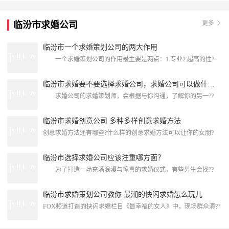
假期主题酒店的相关内容，带上你心爱的她一起去看看吧！临汾能
准备求婚的酒店临汾怡静园客栈怡静園快捷酒店位于东关路，周边
更多
临汾市求婚公司
交通便利。客栈设施齐全，干净卫生，价格合理，老板热情实在，
欢迎大家前来入住。[attach]146981[/a
临汾市一个求婚策划公司的两大作用
一个求婚策划公司的作用最主要是两点：1.专业2.超高的性?
临汾市求婚要不要选择求婚公司，求婚公司可以做什么？
求婚公司的求婚策划师，会根据与你沟通，了解你的另一??
临汾市求婚创意公司 多种多样创意求婚方法
创意求婚方法还有哪些?什么样的创意求婚方法可以让你的女朋?
临汾市选择求婚公司应该注重哪方面？
为了打造一场充满浪漫与惊喜的求婚仪式，有些男生会找??
临汾市求婚策划公司教你 最潮的快闪求婚怎么玩儿
FOX频道打造的快闪求婚栏目《最幸福的女人》中，现场群众演??