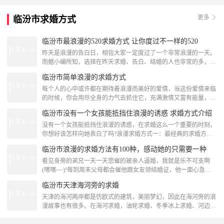
人的求婚告白吧。520创意求婚点子--借由求婚戒指进行表白求婚
的时候自然少不了求婚戒指，求婚钻戒在这样的场所里面上场是非
更多
临汾市求婚方式
常合适的，当你已经做好求婚计划，当你已经确定在什么时间里面
向她求婚的
临汾市最浪漫的520求婚方式 让你度过不一样的520
昨天是浪漫的告白日，相信大家一定度过了一个非常浪漫的一天。
而据小编所知，选择在昨天求婚、告白、结婚的人也非常的多，似
乎大家都在争先恐后的想要把这一天变成自己的纪念日。浪漫的告
临汾市简单浪漫的求婚方式
白日一定会有浪漫的求婚方式，我们一起来了解一下吧!520浪漫求
婚方式：公司求婚让她身边的同事跟着配合，说临时有事让她赶紧
每个人的心中或许都在期待着浪漫而美好的爱情，当这份爱情来临
回公司。正当她着急地赶回公司时，一打开门却发现地板上满是玫
的时候，你会用尽全身的力气去抓住它，充满激情又富有能量，当
瑰花瓣，而周围
然，想要牢牢握住的原因就是因为害怕这份感情是种梦、是种泡
临汾市没有一个女孩能抵挡住浪漫的诱惑 求婚方式介绍
影，所以，想要抓住它的方法是什么呢?一场浪漫的求婚。日出浪
漫求婚简单浪漫的求婚方式--日升时，都有你的陪伴你见过初生的
没有一个女孩能抵挡住浪漫的诱惑，在求婚这么一个重要的时刻，
太阳吗?高挂在天空，金黄的光辉缓缓洒满大地，就像是刚刚出生
你想好该怎样向她表白了吗?浪漫求婚方式一：最经典的求婚方式
的婴儿，光线明亮，
在你们第一次相识的地方，手捧她最喜欢的鲜花，像英国的绅士一
临汾市浪漫的求婚方法有100种，感动她的只需要一种
样，单膝下跪，对着她深情款款的说：亲爱的，请假给我吧!当然
在求婚之前，可以先和你的她回忆一下你们第一次相识时的场景，
看见身旁的弟兄一天一天悲催的被亲人逼婚，我就是乐不可支啊
然后深情的求婚。这种求婚方式是众多周知比较浪漫经典的，求婚
(嘿嘿~~)!每到周末父母都会催他跟女友领结婚证，他一面心急，
成功的几率也比较大
女孩却沒有发言，他也急不到啊!我认为，就是说他自个不明白女
临汾市天津海河旁的求婚
孩的思绪，房车有但是一拖再拖不跟女朋求婚如同完婚，这年代可
不好得!女生都期待被最爱的人的男孩子宠溺，这场浪漫求婚典礼
天津的海河两岸都是仿欧式的建筑，美丽梦幻，因此在海河旁的浪
是他们憧憬的。浪漫求婚方式有150种，可是打动她的求婚方式只
漫故事也有很多。在海河求婚，油轮求婚、冬季冰上求婚、河边烟
必须这种，那是
火求婚等等多种多样的求婚方式任君抉择。在海河求婚的方式有很