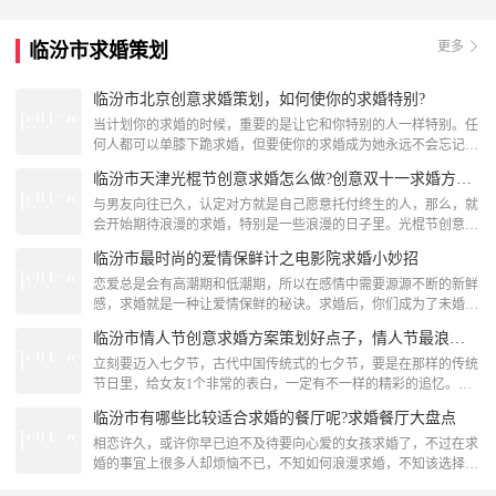
更多
临汾市求婚策划
临汾市北京创意求婚策划，如何使你的求婚特别?
当计划你的求婚的时候，重要的是让它和你特别的人一样特别。任
何人都可以单膝下跪求婚，但要使你的求婚成为她永远不会忘记
的，需要大量的计划和思考，我们已经列出了一系列关于如何定制
临汾市天津光棍节创意求婚怎么做?创意双十一求婚方法精选推荐
您的求婚的顶级技巧。北京创意求婚策划——最爱的花鲜花是爱情
最浪漫的表现之一。如果你想在你的婚姻求婚中加入鲜花，一定要
与男友向往已久，认定对方就是自己愿意托付终生的人，那么，就
选择她的最爱。如果你不知道她最喜欢的花是什么，你总是可以摘
会开始期待浪漫的求婚，特别是一些浪漫的日子里。光棍节创意求
她最喜欢的彩色玫瑰。
婚怎么做才浪漫呢?求婚的方式五花八门，我们可以针对女孩的喜
临汾市最时尚的爱情保鲜计之电影院求婚小妙招
好来制定求婚方式，我们来听听小编的推荐吧，看看创意双十一求
婚方法。光棍节创意求婚怎么做一、朋友圈动态求婚我们应该跟上
恋爱总是会有高潮期和低潮期，所以在感情中需要源源不断的新鲜
时代的脚步，要懂得善于利用高科技，充分利用好功能强大的
感，求婚就是一种让爱情保鲜的秘诀。求婚后，你们成为了未婚夫
QQ、微信等。男孩可以
妻，不一样的关系会让你们的内心发生不一样的变化，例如买菜做
临汾市情人节创意求婚方案策划好点子，情人节最浪漫求婚策划计划方案
饭也会成为生活中的乐趣，所以求婚是非常重要的一个环节，但是
怎么样的求婚策划才能甘心让你娶回家呢?电影院求婚就是一个非
立刻要迈入七夕节，古代中国传统式的七夕节，要是在那样的传统
常不错的方法!爱情微电影在电影院求婚，里面唯一最棒的当然是
节日里，给女友1个非常的表白，一定有不一样的精彩的追忆。那
哪个大屏幕呀，当你
麼怎样极致取得成功表白?这就必须男同胞花下思绪好好地方案策
临汾市有哪些比较适合求婚的餐厅呢?求婚餐厅大盘点
划一下下，下边，创意求婚网编详细介绍几类情人节浪漫求婚策划
计划方案，给我们的爱情1个幸福美好的回忆!情人节最浪漫求婚策
相恋许久，或许你早已迫不及待要向心爱的女孩求婚了，不过在求
划计划方案一：草地情歌生态公园，草地上，拿着最爱的人的吉
婚的事宜上很多人却烦恼不已，不知如何浪漫求婚，不知该选择哪
它，和情侣肩并肩，
里更合适，其实一个好的求婚地点可以你的求婚事半功倍，比如餐