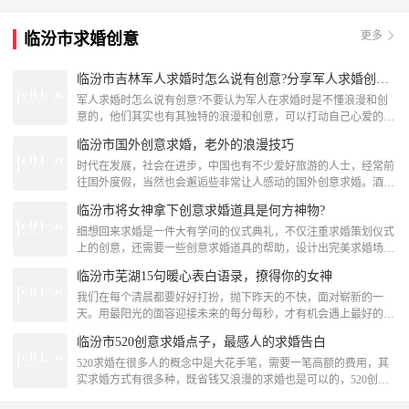
厅就是一个很好的选择，那么求婚选什么样的餐厅呢?有哪些比较
适合求婚的餐厅呢?接下来求婚戒指小编为大大家推荐一下。有哪
更多
临汾市求婚创意
些比较适合求婚的餐厅呢?菜主题餐厅位于市黄浦区路353号，是一
家很不错的主题
临汾市吉林军人求婚时怎么说有创意?分享军人求婚创意词
军人求婚时怎么说有创意?不要认为军人在求婚时是不懂浪漫和创
意的，他们其实也有其独特的浪漫和创意，可以打动自己心爱的女
友。不信的话，下面就来看看小编分享的这些军人求婚创意词吧，
临汾市国外创意求婚，老外的浪漫技巧
看看军人的创意浪漫求婚告白。军人求婚创意词一、如果你愿意，
请不要对我存有怀疑，我保证以后一定会好好疼你，好好爱你，让
时代在发展，社会在进步，中国也有不少爱好旅游的人士，经常前
天地为鉴，时间为证，用我最真挚的爱，温暖你的一生，我们的相
往国外度假，当然也会邂逅些非常让人感动的国外创意求婚。酒店
遇是命中注定。让我
快闪结婚，千人助阵浪漫为了给女友准备一个巨大的惊喜，他组织
临汾市将女神拿下创意求婚道具是何方神物?
了上千人精心准备，他挽着女友的手走进的这家酒店，在酒店的入
口，浪漫的剧情就已经开始上演，他和女友在工作人员的帮助下，
细想回来求婚是一件大有学问的仪式典礼，不仅注重求婚策划仪式
戴上了情侣特有的饰品，当他和最亲爱的女友走进酒店，反转性的
上的创意，还需要一些创意求婚道具的帮助，设计出完美求婚场
剧情上演，让他女友
景，求婚就是现实版的《幻乐之城》。可见创意求婚道具在求婚策
临汾市芜湖15句暖心表白语录，撩得你的女神
划中是十分重要，整个求婚现场的氛围要靠它们协调搭配。那么创
意求婚道具在现场应该怎样布置呢?又有哪些创意求婚道具让你的
我们在每个清晨都要好好打扮，抛下昨天的不快，面对崭新的一
女孩点头对你说“I DO”呢?小编带你来揭秘。创意求婚道具：求婚
天。用最阳光的面容迎接未来的每分每秒，才有机会遇上最好的爱
LED灯求婚除
情。让我们一起走进今天的表白语录大全看看这些真实的情感历
临汾市520创意求婚点子，最感人的求婚告白
程。暖心表白语录1.不管风雨再不再来，让我的爱伴着你直到永
远。无需言证的承诺，我的心早已给了你。今生今世只想和你在一
520求婚在很多人的概念中是大花手笔，需要一笔高额的费用，其
起。2.岁月就像一条河，爱情就像在河里游动的鱼，失恋的滋味多
实求婚方式有很多种，既省钱又浪漫的求婚也是可以的，520创意
尝几次，你就会在激流
求婚点子来帮助你，以下都是女孩子喜欢的方式，一起来看看最感