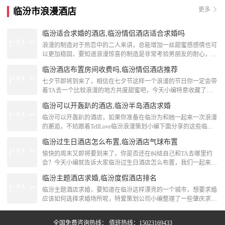
上楼大酒楼位于凤凰洲公园内，距离牌坊街仅有1公里，主营当地
更多
临汾市浪漫酒店
特色菜。 ·店内环境超级好，空间非常大，装修的富丽堂皇，而且
干净卫生，服务也是一流。 ·招牌虾皇饺个头很大
临汾适合求婚的酒店,临汾情侣酒店适合求婚吗
浪漫的制造对于热恋中的二人来讲，总能增加一丝甜蜜感感情也可
以更加稳固，要知道浪漫惊喜的制造是非常考验男朋友的耐心，在
临汾的你有想好在哪里给TA一个浪漫惊喜吗？如果没有下面跟着
临汾酒店布置房间收费吗,临汾情侣酒店推荐
TellLove临汾浪漫策划一起来看看关于临汾适合求婚的酒店的内容
推荐吧！临汾情侣酒店适合求婚吗洪洞锦泰商务酒店洪洞锦泰商务
七夕节即将到来了，相信在七夕节这样一个浪漫的节日你一定会带
酒店地处涧桥南街中段路西，毗邻大槐树、广胜寺、苏三监狱等旅
着TA去一个比较浪漫的地方共度甜蜜吧，今天小编特意收藏了关
游景区；东邻霍候一级路，西邻大运高速，南邻临
于临汾情侣酒店推荐，看了这些可以约起来了哦~临汾酒店布置房
临汾可以开轰趴的酒店,临汾半岛酒店求婚
间收费吗壶口观景楼大酒店必读酒店距离黄河壶口瀑布国家地质公
园有0.4公里。酒店距离中市景区4.9公里。贴士酒店周边有停车
临汾可以开轰趴的酒店，如果你准备在临汾为和她一起来一次浪漫
场，自驾游也很方便。酒店的红烧黄河鲤鱼很美味，值得一试。
的邂逅，不妨跟着TellLove临汾浪漫策划小编下面分享的这些临汾
[attach]180220[/attach]临汾
可以开轰趴的酒店内容，跟着TellLove一起来看看吧！临汾半岛酒
临汾过生日酒店怎么布置,临汾酒店气球布置
店求婚襄汾红土地商务会馆襄汾红土地商务会馆位于南大街北侧，
与三跨桥桥头毗邻，交通十分便利。本店提供24小时热水淋浴、空
愉快的周末又即将要到来了，你是否还在纠结自己和TA去哪里约
调、电视、电话和宽带上网，让您在旅途中感受到“家”的温馨和舒
会？今天小编就告诉大家临汾过生日酒店怎么布置，我们一起来看
适。[attach]148639
看吧！临汾酒店气球布置临汾尚酷酒店酒店融入意大利西西里岛尚
临汾主题酒店求婚,临汾度假酒店排名
酷旅馆色彩文化，是一家以色彩为核心，由北、上、广、深着名设
计师精心设计的色彩缤纷时尚酒店，建筑设计融汇国际顶尖酒店设
临汾主题酒店求婚，要知道在临汾这样漂亮的一个城市，想要求婚
计理念，充分体现现代人文需求，是“您的专属色彩空间”地理位置
应该如何选择求婚场所呢，特爱策划公司小编整理了一些肇庆求婚
优越、交通便利，距离尧王祭台、华门景区、高速路口3
场地，一起来看看那个适合你的求婚。临汾度假酒店排名乡宁鄂邑
启航大酒店乡宁鄂邑启航大酒店位于迎旭大街爱心家园小区旁，是
全国免费咨询热线： 值班热线：15023169433