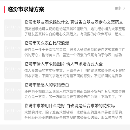
模的电子梦幻天幕凌空而起。天幕长250米，宽30米，总耗资2。5
更多
临汾市求婚方案
亿元，由曾获奥斯卡奖和四次艾美奖的好莱坞舞台大师JeremyRailt
临汾市朋友圈求婚说什么 真诚告白朋友圈走心文案范文
朋友圈求婚可以说的话语是真诚和温暖的，婚礼纪小编为大家整理
了朋友圈真诚告白的走心文案范文，有需要的小伙伴可以一起来看
看哦！ 一、朋友圈求婚走心文案长句 1、很喜欢拥抱，喜欢与心爱
临汾市怎么表白比较浪漫
的人深情相拥的感觉，什么也不说，什么也不做，就只是静静地拥
抱，久久不要分开，似乎只有这样，才能体会与心爱的人溶为一体
表白是一件十分幸福的事情，很多人通过创意的表白方式赢得了伴
的真实感。在那一刻，相信时间也会为我们停止。想要一辈子抱着
侣的芳心，抱得美人归。营造一个浪漫的气氛有助于你表白成功，
你，宝贝嫁给我。 2、无论你在何时，无论你在何处
这其中的技巧有很多。下面我们给你介绍几种浪漫的表白方式，你
临汾市情人节求婚图片 情人节求婚方式大全
可以借鉴。 1.先选择一个浪漫的约会地方：像喷泉公园，旋转餐厅
或者是自然公园。你俩在那约会之后，你先有个铺垫，浪漫的话都
情人节求婚的方式很丰富，不管是天上飞的跳伞求婚还是水下爬的
说过后，邀请请附近的人给你拍照片。之后单膝跪下，向她表
潜水求婚，不同的求婚方式有着不同的感受，不过相同的是真挚的
白。 2. 组织一个合唱团，乐队或者舞蹈团，按约定出
心意，今天婚礼纪小编给大家介绍的是情人节求婚方式大全一
临汾市最感人的求婚告白
览。 一、情人节求婚之球场欢歌看球赛也许不是她喜欢做的事，
不过想想看，在球场休息的15分钟——那幸福的15分钟，借助体育
还在为不知道怎么说感人的求婚告白而急躁不安吗？其实求婚告白
场的大屏幕，整个球场的人都会看到你跪在她的面前，给她戴上一
走心是一方面，另一方面就是要在求婚告白台词上下功夫了，下面
枚求婚钻戒，这一定可以让她铭记终生。 二、情人节求婚
婚礼纪小编为大家整理了一部分最感人的求婚告白帮助你牵引人
临汾市求婚用什么花好 白玫瑰是适合求婚的花束吗
心。求婚告白一我是一个很幸运的人，这辈子能够遇见你是我人生
最大的幸运，虽然我不是一个善于表达的人，但是我有一颗真诚爱
求婚的时候，除了准备求婚钻戒，求婚花束的准备也是很重要的，
你的心，不管以后顺境还是逆境，我都会一直陪着你，我渴望和你
各种颜色种类的玫瑰花是最常见的求婚花束选择，那么纯白圣洁的
一起走进婚姻的殿堂,现在请求你嫁给我，你愿意吗？求婚现
白玫瑰是合适的求婚花束吗？ 一、白玫瑰是适合求婚的花束吗 1、
白玫瑰的花语是什么白玫瑰的话语是尊敬、诚实、高贵、智慧、纯