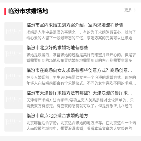
多，但是还是需要求婚者根据自己的爱好和具体情况选择适合的求
婚方式。冰上求婚这种受到季节温度限制的求婚方式就不必多说，
更多
临汾市求婚场地
像邮轮求婚这种求婚方式更适合去天津旅行的情侣，环绕海河的油
轮是供来天津旅游的
临汾市室内求婚策划方案介绍，室内求婚流程步骤
求婚是人生中最浪漫的事情之一，有的为了求婚煞费苦心，就为了
给心爱的人留下一段最难忘的回忆，求婚方案的完美可以让求婚回
忆成为情侣最珍贵的财富。室内求婚策划方案：求婚时间回忆相遇
临汾市北京好的求婚场地有哪些
那刻求婚方案首先考虑的因素就是求婚的具体时间，只有求婚时间
确定了你才可以相应的做各种准备工作，那么求婚时间一般我们选
求婚是浪漫的，准备求婚的过程是美好而甜蜜并且开心的，但是求
择的就是男女朋友各自的生日，恋爱纪念日，相遇时间纪念日，七
婚需要用到的场地和布置结婚场地需要用到的东西都需要非常多的
夕情人节，女生节等
耐心来寻找，而其中求婚从场地的选择很重要，那么在北京求婚什
临汾市在商场向女友求婚有哪些创意方式？商场创意求婚方式推荐
么地方比较好呢?让小编为你介绍几个场地让你布置一场浪漫的求
婚吧!紫禁城的西华门西华门被包围在紫禁城的城墙和护城河中，
在步入婚姻前，男生必须先要给女生一个浪漫的求婚方式。现在的
没有东华门的的喧嚣，可以尽情的感受古都的意境，让自己的心平
年轻人在结婚前都会有个求婚仪式。不同的女生喜欢不同的求婚方
和下来。如果在黄昏
式，但是所有女生都喜欢自己的求婚方式都是浪漫让她感动的。商
临汾市天津餐厅求婚方法有哪些？天津浪漫的餐厅求婚方案
场创意求婚方式: 擅用求爱小罐准备两只精美的小罐，将圣诞礼物
和过往一年的情侣照放入个小罐，纪念这一年的结束第二只小罐
天津餐厅求婚方法有哪些?要确立恋人关系是相对比较简单的，只
放入你的求婚戒指，寓意新关系的开始。记得可别搞混哦。商场创
需要双方有感觉，有喜欢的感觉就可以了，但是要想正儿八经的确
意求婚方式:借助
定下结婚对象的关系，可就要慎重得多了，所以一般来说，男方在
临汾市盘点北京适合求婚的地方
有意思的时候会向女方发出信号，这个信号，也就是求婚了。要确
立恋人关系是相对比较简单的，只需要双方有感觉，有喜欢的感觉
北京哪里适合求婚，北京适合求婚的地方推荐。在北京这么一个诺
就可以了，但是要想正儿八经的确定下结婚对象的关系，可就要慎
大而喧嚣的城市中，想要浪漫求婚，看看本篇文章为大家整理的北
重得多了，所以一般
京适合求婚的地方吧世贸天阶贸天阶商业廊为全石材建筑，风格现
代而又蕴含古雅醇厚的内涵，它的上空，亚洲首座、全球第二大规