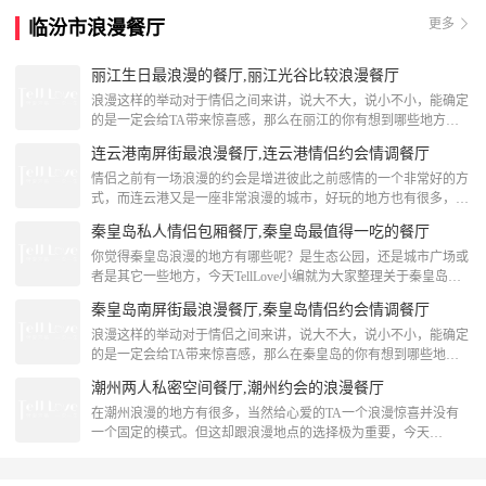
土司所建， 是古城旅游商品的集散地，2009年丽江市为了旅游开
更多
临汾市浪漫餐厅
发，把“关门口”改为“官门口”[attach]145837[/attach]丽江晚上哪些地
方浪漫大
丽江生日最浪漫的餐厅,丽江光谷比较浪漫餐厅
浪漫这样的举动对于情侣之间来讲，说大不大，说小不小，能确定
的是一定会给TA带来惊喜感，那么在丽江的你有想到哪些地方来
执行你的浪漫计划了吗？下面跟着TellLove一起来了解下关于丽江
连云港南屏街最浪漫餐厅,连云港情侣约会情调餐厅
生日最浪漫的餐厅的相关内容吧！丽江生日最浪漫的餐厅小厨子私
房菜·位于丽江古城五一街，就餐环境很有特点，装修古朴大方，
情侣之前有一场浪漫的约会是增进彼此之前感情的一个非常好的方
极具民族色彩。 ·过江茄龙几乎每桌必点，用超大的茄子做成酷似
式，而连云港又是一座非常浪漫的城市，好玩的地方也有很多，今
松鼠鱼的形状，再裹面油炸浇料，芳香四溢。
天小编就为大家分享关于连云港情侣约会情调餐厅等内容分享，我
秦皇岛私人情侣包厢餐厅,秦皇岛最值得一吃的餐厅
们一起来看看吧！连云港南屏街最浪漫餐厅小武凉皮小武凉皮在连
云港是家老店了，平时许多学生都会放了学来这儿吃上一碗凉皮或
你觉得秦皇岛浪漫的地方有哪些呢？是生态公园，还是城市广场或
者凉面。现在发展的也有了几家分店，但是每家店还是老味道，店
者是其它一些地方，今天TellLove小编就为大家整理关于秦皇岛私
面也不大。他家的凉皮味道不像北方凉皮，有些偏甜，酸甜
人情侣包厢餐厅的相关信息，一起来看看吧！秦皇岛最值得一吃的
秦皇岛南屏街最浪漫餐厅,秦皇岛情侣约会情调餐厅
餐厅天宝酒店(燕山大街总店)天宝位于燕山大街1号，隶属于秦皇
岛市天宝酒店有限公司，天宝酒店保证以优质的服务，精致的菜品
浪漫这样的举动对于情侣之间来讲，说大不大，说小不小，能确定
来面对每一位顾客。菜品可荤可素，合理调配，平衡膳食，工艺精
的是一定会给TA带来惊喜感，那么在秦皇岛的你有想到哪些地方
湛、原料丰富、营养平衡、汤鲜肉嫩、清香适口
来执行你的浪漫计划了吗？下面跟着TellLove一起来了解下关于秦
潮州两人私密空间餐厅,潮州约会的浪漫餐厅
皇岛情侣约会情调餐厅的相关内容吧！秦皇岛南屏街最浪漫餐厅又
见面(民族路店)清新又小资的面馆，从装修到环境，都是干净又新
在潮州浪漫的地方有很多，当然给心爱的TA一个浪漫惊喜并没有
潮。肥肠面非常诱人，虽然外表看起来很简单，吃起来让人欲罢不
一个固定的模式。但这却跟浪漫地点的选择极为重要，今天
能。店家还提供免费wifi。[attach
TellLove潮州浪漫策划就跟大家分享潮州两人私密空间餐厅的内
容，我们一起来看看吧！潮州两人私密空间餐厅韩上楼大酒楼·韩