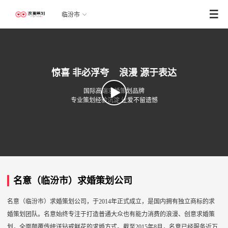
临汾市
惊喜 非必浮夸 浪漫 源于表达
国际高端求婚策划品牌
专业策划经验沉淀 让爱不留遗憾
名意（临汾市）求婚策划公司
名意（临汾市）求婚策划公司，于2014年正式成立，是国内拥有独立商标的求
婚策划团队。名意始终专注于打造普通大众也有能力消费的浪漫、创意求婚策
划，全面颠覆传统送钻戒鲜花的求婚方式。截至2015年8月，名意已经服务近万