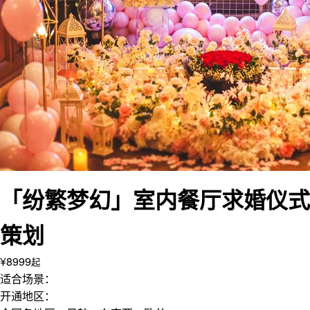
「纷繁梦幻」室内餐厅求婚仪式
策划
¥8999
起
适合场景：
开通地区：