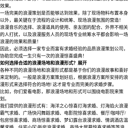
效果。
一场完美的浪漫策划是否能够达到效果，除了现场物料布置本身
以外，最关键在于流程的设计和统筹、现场浪漫氛围的营造！
浪漫音乐的选择、浪漫道具的使用、亲友团的配合、外界不相关
的人打扰，以及浪漫服务人员的现场专业统筹水平都会影响一场
浪漫的效果和质量！
因此，必须选择一家专业而富有求婚经验的品质浪漫策划公司，
协助您完成一生只有一次的浪漫惊喜盛典！
如何选择合适的浪漫场地和浪漫形式？
展开
各种不同的浪漫场地和浪漫形式都是基于你们的浪漫故事和喜好
来定制的。一般是浪漫方案策划好后，根据浪漫方案所安排的浪
漫形式来选择符合的场地! 这才是专业而完美的求婚步骤。
比如，你们爱看电影，那浪漫场地和形式可以围绕电影院来策
划。
我们提供的浪漫形式有：海洋之心惊喜灯海求婚、灯海焰火浪漫
霸气求婚、广场快闪舞蹈求婚、电影院惊喜求婚、餐厅/咖啡厅/
包房惊喜求婚、商场惊喜求婚、梦幻露台浪漫求婚、情调酒店温
馨求婚、住宅小区\新房浪漫求婚、商场大屏幕惊喜求婚等等浪