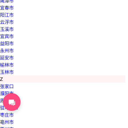
鹰潭市
宜春市
阳江市
云浮市
玉溪市
宜宾市
益阳市
永州市
延安市
榆林市
玉林市
Z
张家口
濮阳市
周口市
驻马店市
枣庄市
亳州市