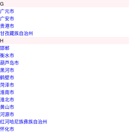
G
广元市
广安市
贵港市
甘孜藏族自治州
H
邯郸
衡水市
葫芦岛市
黑河市
鹤壁市
菏泽市
淮南市
淮北市
黄山市
河源市
红河哈尼族彝族自治州
怀化市