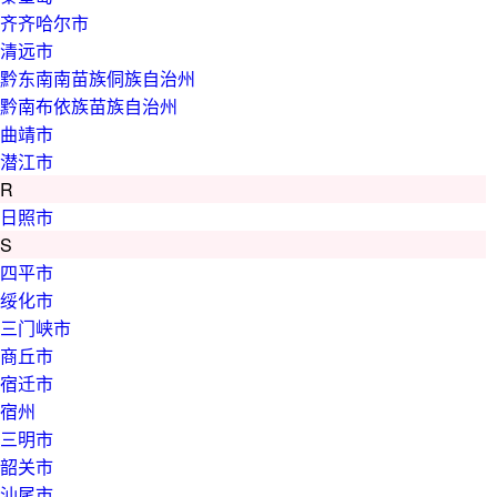
齐齐哈尔市
清远市
黔东南南苗族侗族自治州
黔南布依族苗族自治州
曲靖市
潜江市
R
日照市
S
四平市
绥化市
三门峡市
商丘市
宿迁市
宿州
三明市
韶关市
汕尾市