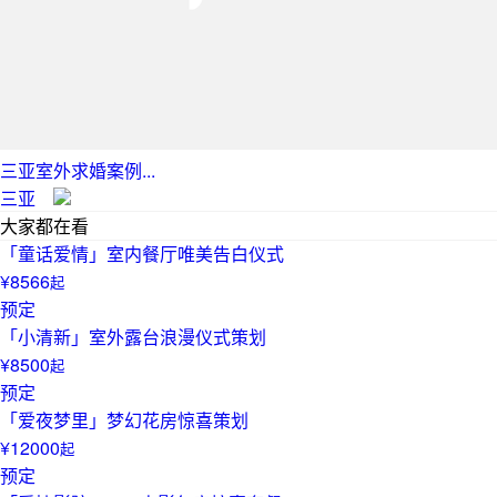
三亚室外求婚案例...
三亚
大家都在看
「童话爱情」室内餐厅唯美告白仪式
¥8566
起
预定
「小清新」室外露台浪漫仪式策划
¥8500
起
预定
「爱夜梦里」梦幻花房惊喜策划
¥12000
起
预定