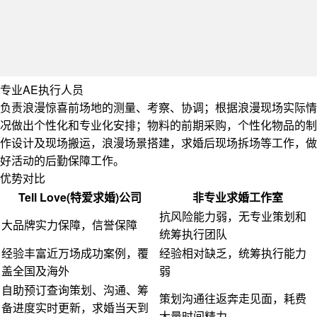
专业AE执行人员
负责浪漫惊喜前场地的测量、考察、协调；根据浪漫现场实际情
况做出个性化和专业化安排；物料的前期采购，个性化物品的制
作设计及现场搬运，浪漫场景搭建，求婚后现场拆场等工作，做
好活动的后勤保障工作。
优势对比
Tell Love(特爱求婚)公司
非专业求婚工作室
抗风险能力弱，无专业策划和
大品牌
实力保障，信誉保障
统筹执行团队
经验丰富
近万场成功案例，覆
经验相对缺乏，统筹执行能力
盖全国及海外
弱
自助预订查询
策划、沟通、筹
策划沟通往返奔走见面，耗费
备进度实时更新，求婚当天到
大量时间精力