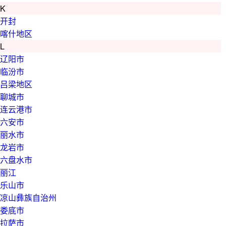
K
开封
喀什地区
L
辽阳市
临汾市
吕梁地区
聊城市
连云港市
六安市
丽水市
龙岩市
六盘水市
丽江
乐山市
凉山彝族自治州
娄底市
拉萨市