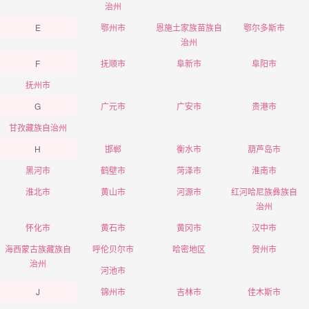
治州
E
鄂州市
恩施土家族苗族自
鄂尔多斯市
治州
F
抚顺市
阜新市
阜阳市
抚州市
G
广元市
广安市
贵港市
甘孜藏族自治州
H
邯郸
衡水市
葫芦岛市
黑河市
鹤壁市
菏泽市
淮南市
淮北市
黄山市
河源市
红河哈尼族彝族自
治州
怀化市
黄石市
黄冈市
汉中市
海西蒙古族藏族自
呼伦贝尔市
哈密地区
贺州市
治州
河池市
J
锦州市
吉林市
佳木斯市