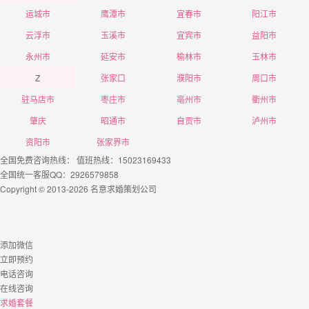
运城市
鹰潭市
宜春市
阳江市
云浮市
玉溪市
宜宾市
益阳市
永州市
延安市
榆林市
玉林市
Z
张家口
濮阳市
周口市
驻马店市
枣庄市
亳州市
衢州市
肇庆
昭通市
自贡市
泸州市
资阳市
张家界市
全国免费咨询热线： 值班热线：15023169433
全国统一客服QQ：2926579858
Copyright © 2013-2026 名意求婚策划公司
添加微信
立即预约
电话咨询
在线咨询
求婚套餐