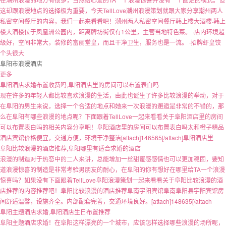
这却跟浪漫地点的选择极为重要，今天TellLove潮州浪漫策划就跟大家分享潮州两人
私密空间餐厅的内容，我们一起来看看吧！潮州两人私密空间餐厅韩上楼大酒楼·韩上
楼大酒楼位于凤凰洲公园内，距离牌坊街仅有1公里，主营当地特色菜。 ·店内环境超
级好，空间非常大，装修的富丽堂皇，而且干净卫生，服务也是一流。 ·招牌虾皇饺
个头很大
阜阳市浪漫酒店
更多
阜阳酒店求婚布置收费吗,阜阳酒店里的房间可以布置表白吗
现在许多的年轻人都比较喜欢浪漫的生活，由此也诞生了许多比较浪漫的举动，对于
在阜阳的男生来说，选择一个合适的地点和她来一次浪漫的邂逅是非常的不错的，那
么在阜阳有哪些浪漫的地点呢？下面跟着TellLove一起来看看关于阜阳酒店里的房间
可以布置表白吗的相关内容分享吧！阜阳酒店里的房间可以布置表白吗太和橙子精品
酒店宾馆价格便宜，交通方便，环境干净整洁[attach]146565[/attach]阜阳酒店里
阜阳比较浪漫的酒店推荐,阜阳哪里有适合求婚的酒店
浪漫的制造对于热恋中的二人来讲，总能增加一丝甜蜜感感情也可以更加稳固，要知
道浪漫惊喜的制造是非常考验男朋友的耐心，在阜阳的你有想好在哪里给TA一个浪漫
惊喜吗？如果没有下面跟着TellLove阜阳浪漫策划一起来看看关于阜阳比较浪漫的酒
店推荐的内容推荐吧！阜阳比较浪漫的酒店推荐阜南宇阳宾馆阜南阜阳县宇阳宾馆房
间舒适温馨，设施齐全。内部配套完善，交通环境良好。[attach]148635[/attach
阜阳主题酒店求婚,阜阳酒店生日布置推荐
阜阳主题酒店求婚！在阜阳这样漂亮的一个城市，应该怎样选择哪些浪漫的场所呢，