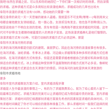
我吧!当然在求婚之前，可以先和你的她回忆一下你们第一次相识时的场景，然后深情
的求婚。这种求婚方式是众多周知比较浪漫经典的，求婚成功的几率也比较大
阜阳市浪漫的求婚方法有100种，感动她的只需要一种
看见身旁的弟兄一天一天悲催的被亲人逼婚，我就是乐不可支啊(嘿嘿~~)!每到周末父
母都会催他跟女友领结婚证，他一面心急，女孩却沒有发言，他也急不到啊!我认为，
就是说他自个不明白女孩的思绪，房车有但是一拖再拖不跟女朋求婚如同完婚，这年
代可不好得!女生都期待被最爱的人的男孩子宠溺，这场浪漫求婚典礼是他们憧憬的。
浪漫求婚方式有150种，可是打动她的求婚方式只必须这种，那是
阜阳市天津海河旁的求婚
天津的海河两岸都是仿欧式的建筑，美丽梦幻，因此在海河旁的浪漫故事也有很多。
在海河求婚，油轮求婚、冬季冰上求婚、河边烟火求婚等等多种多样的求婚方式任君
抉择。在海河求婚的方式有很多，但是还是需要求婚者根据自己的爱好和具体情况选
择适合的求婚方式。冰上求婚这种受到季节温度限制的求婚方式就不必多说，像邮轮
求婚这种求婚方式更适合去天津旅行的情侣，环绕海河的油轮是供来天津旅游的
阜阳市求婚场地
更多
阜阳市室内求婚策划方案介绍，室内求婚流程步骤
求婚是人生中最浪漫的事情之一，有的为了求婚煞费苦心，就为了给心爱的人留下一
段最难忘的回忆，求婚方案的完美可以让求婚回忆成为情侣最珍贵的财富。室内求婚
策划方案：求婚时间回忆相遇那刻求婚方案首先考虑的因素就是求婚的具体时间，只
有求婚时间确定了你才可以相应的做各种准备工作，那么求婚时间一般我们选择的就
是男女朋友各自的生日，恋爱纪念日，相遇时间纪念日，七夕情人节，女生节等