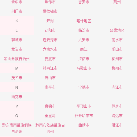
晋中市
焦作市
吉安市
荆州
荆门市
景德镇市
K
开封
喀什地区
L
辽阳市
临汾市
吕梁地区
聊城市
连云港市
六安市
丽水市
龙岩市
六盘水市
丽江
乐山市
凉山彝族自治州
娄底市
拉萨市
柳州市
M
牡丹江市
马鞍山市
梅州市
茂名市
眉山市
N
南平市
宁德市
内江市
南充市
P
盘锦市
平顶山市
萍乡市
Q
秦皇岛
齐齐哈尔市
清远市
黔东南南苗族侗族
黔南布依族苗族自
曲靖市
潜江市
自治州
治州