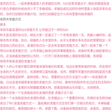
喜欢的方式，一起来看看最感人的求婚告白吧。520创意求婚点子--借由求婚戒指进
行表白求婚的时候自然少不了求婚戒指，求婚钻戒在这样的场所里面上场是非常合适
的，当你已经做好求婚计划，当你已经确定在什么时间里面向她求婚的
阜阳市求婚方式
更多
阜阳市最浪漫的520求婚方式 让你度过不一样的520
昨天是浪漫的告白日，相信大家一定度过了一个非常浪漫的一天。而据小编所知，选
择在昨天求婚、告白、结婚的人也非常的多，似乎大家都在争先恐后的想要把这一天
变成自己的纪念日。浪漫的告白日一定会有浪漫的求婚方式，我们一起来了解一下
吧!520浪漫求婚方式：公司求婚让她身边的同事跟着配合，说临时有事让她赶紧回公
司。正当她着急地赶回公司时，一打开门却发现地板上满是玫瑰花瓣，而周围
阜阳市简单浪漫的求婚方式
每个人的心中或许都在期待着浪漫而美好的爱情，当这份爱情来临的时候，你会用尽
全身的力气去抓住它，充满激情又富有能量，当然，想要牢牢握住的原因就是因为害
怕这份感情是种梦、是种泡影，所以，想要抓住它的方法是什么呢?一场浪漫的求
婚。日出浪漫求婚简单浪漫的求婚方式--日升时，都有你的陪伴你见过初生的太阳吗?
高挂在天空，金黄的光辉缓缓洒满大地，就像是刚刚出生的婴儿，光线明亮，
阜阳市没有一个女孩能抵挡住浪漫的诱惑 求婚方式介绍
没有一个女孩能抵挡住浪漫的诱惑，在求婚这么一个重要的时刻，你想好该怎样向她
表白了吗?浪漫求婚方式一：最经典的求婚方式在你们第一次相识的地方，手捧她最
喜欢的鲜花，像英国的绅士一样，单膝下跪，对着她深情款款的说：亲爱的，请假给