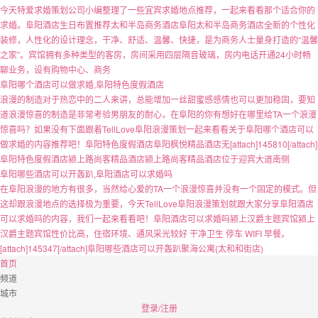
今天特爱求婚策划公司小编整理了一些宜宾求婚地点推荐，一起来看看那个适合你的
求婚。阜阳酒店生日布置推荐太和半岛商务酒店阜阳太和半岛商务酒店全新的个性化
装修，人性化的设计理念，干净、舒适、温馨、快捷，是为商务人士量身打造的“温馨
之家”。宾馆拥有多种类型的客房，房间采用四层隔音玻璃，房内电话开通24小时畅
聊业务，设有购物中心、商务
阜阳哪个酒店可以做求婚,阜阳特色度假酒店
浪漫的制造对于热恋中的二人来讲，总能增加一丝甜蜜感感情也可以更加稳固，要知
道浪漫惊喜的制造是非常考验男朋友的耐心，在阜阳的你有想好在哪里给TA一个浪漫
惊喜吗？如果没有下面跟着TellLove阜阳浪漫策划一起来看看关于阜阳哪个酒店可以
做求婚的内容推荐吧！阜阳特色度假酒店阜阳枫悦精品酒店无[attach]145810[/attach]
阜阳特色度假酒店颍上路尚客精品酒店颍上路尚客精品酒店位于迎宾大道南侧
阜阳哪些酒店可以开轰趴,阜阳酒店可以求婚吗
在阜阳浪漫的地方有很多，当然给心爱的TA一个浪漫惊喜并没有一个固定的模式。但
这却跟浪漫地点的选择极为重要，今天TellLove阜阳浪漫策划就跟大家分享阜阳酒店
可以求婚吗的内容，我们一起来看看吧！阜阳酒店可以求婚吗颍上汉爵主题宾馆颍上
汉爵主题宾馆性价比高，住宿环境、通风采光较好 干净卫生 停车 WIFI 早餐。
[attach]145347[/attach]阜阳哪些酒店可以开轰趴聚海公寓(太和和街店)
首页
频道
城市
登录/注册