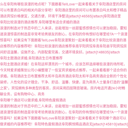
么在阜阳有哪些浪漫的地点呢？下面跟着TellLove一起来看看关于阜阳酒店里的房间
可以布置表白吗的相关内容分享吧！阜阳酒店里的房间可以布置表白吗太和橙子精品
酒店宾馆价格便宜，交通方便，环境干净整洁[attach]146565[/attach]阜阳酒店里
阜阳比较浪漫的酒店推荐,阜阳哪里有适合求婚的酒店
浪漫的制造对于热恋中的二人来讲，总能增加一丝甜蜜感感情也可以更加稳固，要知
道浪漫惊喜的制造是非常考验男朋友的耐心，在阜阳的你有想好在哪里给TA一个浪漫
惊喜吗？如果没有下面跟着TellLove阜阳浪漫策划一起来看看关于阜阳比较浪漫的酒
店推荐的内容推荐吧！阜阳比较浪漫的酒店推荐阜南宇阳宾馆阜南阜阳县宇阳宾馆房
间舒适温馨，设施齐全。内部配套完善，交通环境良好。[attach]148635[/attach
阜阳主题酒店求婚,阜阳酒店生日布置推荐
阜阳主题酒店求婚！在阜阳这样漂亮的一个城市，应该怎样选择哪些浪漫的场所呢，
今天特爱求婚策划公司小编整理了一些宜宾求婚地点推荐，一起来看看那个适合你的
求婚。阜阳酒店生日布置推荐太和半岛商务酒店阜阳太和半岛商务酒店全新的个性化
装修，人性化的设计理念，干净、舒适、温馨、快捷，是为商务人士量身打造的“温馨
之家”。宾馆拥有多种类型的客房，房间采用四层隔音玻璃，房内电话开通24小时畅
聊业务，设有购物中心、商务
阜阳哪个酒店可以做求婚,阜阳特色度假酒店
浪漫的制造对于热恋中的二人来讲，总能增加一丝甜蜜感感情也可以更加稳固，要知
道浪漫惊喜的制造是非常考验男朋友的耐心，在阜阳的你有想好在哪里给TA一个浪漫
惊喜吗？如果没有下面跟着TellLove阜阳浪漫策划一起来看看关于阜阳哪个酒店可以
做求婚的内容推荐吧！阜阳特色度假酒店阜阳枫悦精品酒店无[attach]145810[/attach]