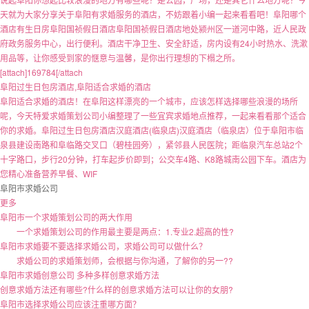
天就为大家分享关于阜阳有求婚服务的酒店，不妨跟着小编一起来看看吧！阜阳哪个
酒店有生日房阜阳国祯假日酒店阜阳国祯假日酒店地处颍州区一道河中路，近人民政
府政务服务中心，出行便利。酒店干净卫生、安全舒适，房内设有24小时热水、洗漱
用品等，让你感受到家的惬意与温馨，是你出行理想的下榻之所。
[attach]169784[/attach
阜阳过生日包房酒店,阜阳适合求婚的酒店
阜阳适合求婚的酒店！在阜阳这样漂亮的一个城市，应该怎样选择哪些浪漫的场所
呢，今天特爱求婚策划公司小编整理了一些宜宾求婚地点推荐，一起来看看那个适合
你的求婚。阜阳过生日包房酒店汉庭酒店(临泉店)汉庭酒店（临泉店）位于阜阳市临
泉县建设南路和阜临路交叉口（碧桂园旁），紧邻县人民医院；距临泉汽车总站2个
十字路口，步行20分钟，打车起步价即到；公交车4路、K8路城南公园下车。酒店为
您精心准备营养早餐、WIF
阜阳市求婚公司
更多
阜阳市一个求婚策划公司的两大作用
一个求婚策划公司的作用最主要是两点：1.专业2.超高的性?
阜阳市求婚要不要选择求婚公司，求婚公司可以做什么？
求婚公司的求婚策划师，会根据与你沟通，了解你的另一??
阜阳市求婚创意公司 多种多样创意求婚方法
创意求婚方法还有哪些?什么样的创意求婚方法可以让你的女朋?
阜阳市选择求婚公司应该注重哪方面？