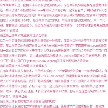
众所周知阜阳是一座拥有非常多浪漫地点的城市，而在阜阳的你会选择在哪里为TA制
造一场浪漫呢？不妨跟着TellLove阜阳浪漫策划小编一起来看看关于阜阳情侣冬天适
合去哪玩的相关内容分享吧！阜阳情侣冬天适合去哪玩阜阳博物馆安徽省阜阳博物馆
创建于大跃进的1958年，是国内较早建立的地、市级综合性历史博物馆。六十年代
初，在有关部门的建议下，展览馆改名为阜阳历史博物馆，1963年郭沫若老先生应邀
题写了“安徽省
丽江晚上哪些地方浪漫,丽江约会圣地
给另一半足够多的浪漫是自己对感情的一种态度，而且生活种也少不了创造浪漫和惊
喜，那么在丽江的你想好在什么地方为她创造一份惊喜呢？下面跟着TellLove求婚策
划一起来看看下面这些关于丽江约会圣地的内容分享吧！丽江约会圣地官门口官门口
是丽江木氏土司所建， 是古城旅游商品的集散地，2009年丽江市为了旅游开发，把
“关门口”改为“官门口”[attach]145837[/attach]丽江晚上哪些地方浪漫大
丽江哪里晚上开车浪漫,丽江浪漫地方
在丽江浪漫的地方有很多，当然给心爱的TA一个浪漫惊喜并没有一个固定的模式。但
这却跟浪漫地点的选择极为重要，今天TellLove丽江浪漫策划就跟大家分享丽江哪里
晚上开车浪漫的内容，我们一起来看看吧！丽江哪里晚上开车浪漫名人蜡像馆丽江世
界名人蜡像馆位于丽江古城玉河广场，是云南省内首家蜡像馆。馆内聚集了全球体
育、政治、演艺以及其他行业名流等50余尊名人蜡像，你可以在这里与各界名人“亲
密合影”，偶遇自己喜
丽江晚上情侣去的地方,丽江情侣玩耍的地方
你觉得丽江浪漫的地方有哪些呢？是生态公园，还是城市广场或者是其它一些地方，