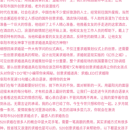
阜阳市国外创意求婚，老外的浪漫技巧
时代在发展，社会在进步，中国也有不少爱好旅游的人士，经常前往国外度假，当然
也会邂逅些非常让人感动的国外创意求婚。酒店快闪结婚，千人助阵浪漫为了给女友
准备一个巨大的惊喜，他组织了上千人精心准备，他挽着女友的手走进的这家酒店，
在酒店的入口，浪漫的剧情就已经开始上演，他和女友在工作人员的帮助下，戴上了
情侣特有的饰品，当他和最亲爱的女友走进酒店，反转性的剧情上演，让他女友
阜阳市将女神拿下创意求婚道具是何方神物?
细想回来求婚是一件大有学问的仪式典礼，不仅注重求婚策划仪式上的创意，还需要
一些创意求婚道具的帮助，设计出完美求婚场景，求婚就是现实版的《幻乐之城》。
可见创意求婚道具在求婚策划中是十分重要，整个求婚现场的氛围要靠它们协调搭
配。那么创意求婚道具在现场应该怎样布置呢?又有哪些创意求婚道具让你的女孩点
头对你说“I DO”呢?小编带你来揭秘。创意求婚道具：求婚LED灯求婚除
阜阳市芜湖15句暖心表白语录，撩得你的女神
我们在每个清晨都要好好打扮，抛下昨天的不快，面对崭新的一天。用最阳光的面容
迎接未来的每分每秒，才有机会遇上最好的爱情。让我们一起走进今天的表白语录大
全看看这些真实的情感历程。暖心表白语录1.不管风雨再不再来，让我的爱伴着你直
到永远。无需言证的承诺，我的心早已给了你。今生今世只想和你在一起。2.岁月就
像一条河，爱情就像在河里游动的鱼，失恋的滋味多尝几次，你就会在激流
阜阳市520创意求婚点子，最感人的求婚告白
520求婚在很多人的概念中是大花手笔，需要一笔高额的费用，其实求婚方式有很多
种，既省钱又浪漫的求婚也是可以的，520创意求婚点子来帮助你，以下都是女孩子