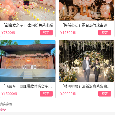
「甜蜜爱之屋」·室内粉色系求婚
「怦然心动」露台热气球主题
¥7800
¥15800
预定
预定
起
起
「飞翼车」网红爆款时尚货车求
「林间初晨」清新治愈系告白仪
婚
式
¥15000
¥20000
预定
预定
起
起
真实案例
更多