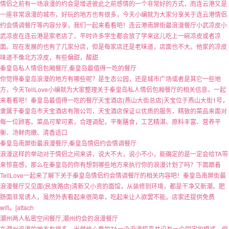
情侣之前有一场浪漫的约会是增进彼此之前感情的一个非常好的方式，而连云港又是
一座非常浪漫的城市，好玩的地方也有很多，今天小编就为大家分享关于连云港情侣
约会情调餐厅等内容分享，我们一起来看看吧！连云港南屏街最浪漫餐厅小武凉皮小
武凉皮在连云港是家老店了，平时许多学生都会放了学来这儿吃上一碗凉皮或者凉
面。现在发展的也有了几家分店，但是每家店还是老味道，店面也不大。他家的凉皮
味道不像北方凉皮，有些偏甜，酸甜
秦皇岛私人情侣包厢餐厅,秦皇岛最值得一吃的餐厅
你觉得秦皇岛浪漫的地方有哪些呢？是生态公园，还是城市广场或者是其它一些地
方，今天TellLove小编就为大家整理关于秦皇岛私人情侣包厢餐厅的相关信息，一起
来看看吧！秦皇岛最值得一吃的餐厅天宝酒店(燕山大街总店)天宝位于燕山大街1号，
隶属于秦皇岛市天宝酒店有限公司，天宝酒店保证以优质的服务，精致的菜品来面对
每一位顾客。菜品可荤可素，合理调配，平衡膳食，工艺精湛、原料丰富、营养平
衡、汤鲜肉嫩、清香适口
秦皇岛南屏街最浪漫餐厅,秦皇岛情侣约会情调餐厅
浪漫这样的举动对于情侣之间来讲，说大不大，说小不小，能确定的是一定会给TA带
来惊喜感，那么在秦皇岛的你有想到哪些地方来执行你的浪漫计划了吗？下面跟着
TellLove一起来了解下关于秦皇岛情侣约会情调餐厅的相关内容吧！秦皇岛南屏街最
浪漫餐厅又见面(民族路店)清新又小资的面馆，从装修到环境，都是干净又新潮。肥
肠面非常诱人，虽然外表看起来很简单，吃起来让人欲罢不能。店家还提供免费
wifi。[attach
潮州两人私密空间餐厅,潮州约会的浪漫餐厅
在潮州浪漫的地方有很多，当然给心爱的TA一个浪漫惊喜并没有一个固定的模式。但