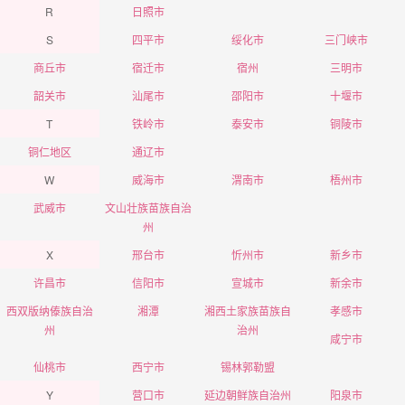
R
日照市
S
四平市
绥化市
三门峡市
商丘市
宿迁市
宿州
三明市
韶关市
汕尾市
邵阳市
十堰市
T
铁岭市
泰安市
铜陵市
铜仁地区
通辽市
W
威海市
渭南市
梧州市
武威市
文山壮族苗族自治
州
X
邢台市
忻州市
新乡市
许昌市
信阳市
宣城市
新余市
西双版纳傣族自治
湘潭
湘西土家族苗族自
孝感市
州
治州
咸宁市
仙桃市
西宁市
锡林郭勒盟
Y
营口市
延边朝鲜族自治州
阳泉市