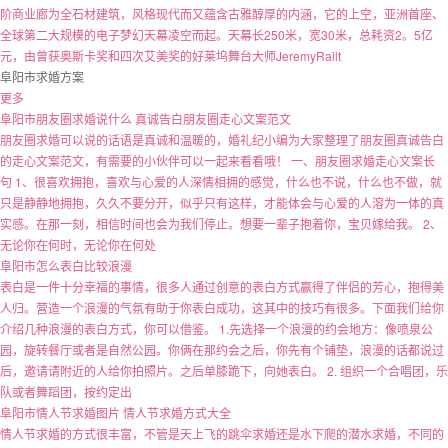
阶商业廊为全石材建筑，风格现代而又蕴含古雅醇厚的内涵，它的上空，亚洲首座、
全球第二大规模的电子梦幻天幕凌空而起。天幕长250米，宽30米，总耗资2。5亿
元，由曾获奥斯卡奖和四次艾美奖的好莱坞舞台大师JeremyRailt
阜阳市求婚方案
更多
阜阳市朋友圈求婚说什么 真诚告白朋友圈走心文案范文
朋友圈求婚可以说的话语是真诚和温暖的，婚礼纪小编为大家整理了朋友圈真诚告白
的走心文案范文，有需要的小伙伴可以一起来看看哦！ 一、朋友圈求婚走心文案长
句 1、很喜欢拥抱，喜欢与心爱的人深情相拥的感觉，什么也不说，什么也不做，就
只是静静地拥抱，久久不要分开，似乎只有这样，才能体会与心爱的人溶为一体的真
实感。在那一刻，相信时间也会为我们停止。想要一辈子抱着你，宝贝嫁给我。 2、
无论你在何时，无论你在何处
阜阳市怎么表白比较浪漫
表白是一件十分幸福的事情，很多人通过创意的表白方式赢得了伴侣的芳心，抱得美
人归。营造一个浪漫的气氛有助于你表白成功，这其中的技巧有很多。下面我们给你
介绍几种浪漫的表白方式，你可以借鉴。 1.先选择一个浪漫的约会地方：像喷泉公
园，旋转餐厅或者是自然公园。你俩在那约会之后，你先有个铺垫，浪漫的话都说过
后，邀请请附近的人给你拍照片。之后单膝跪下，向她表白。 2. 组织一个合唱团，乐
队或者舞蹈团，按约定出
阜阳市情人节求婚图片 情人节求婚方式大全
情人节求婚的方式很丰富，不管是天上飞的跳伞求婚还是水下爬的潜水求婚，不同的