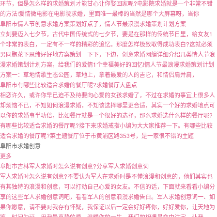
环节，但是怎么样的求婚策划才能甘心让你娶回家呢?电影院求婚就是一个非常不错
的方法!爱情微电影在电影院求婚，里面唯一最棒的当然是哪个大屏幕呀，当你
阜阳市情人节创意求婚方案策划好点子，情人节最浪漫求婚策划计划方案
立刻要迈入七夕节，古代中国传统式的七夕节，要是在那样的传统节日里，给女友1
个非常的表白，一定有不一样的精彩的追忆。那麼怎样极致取得成功表白?这就必须
男同胞花下思绪好好地方案策划一下下，下边，创意求婚网编详细介绍几类情人节浪
漫求婚策划计划方案，给我们的爱情1个幸福美好的回忆!情人节最浪漫求婚策划计划
方案一：草地情歌生态公园，草地上，拿着最爱的人的吉它，和情侣肩并肩，
阜阳市有哪些比较适合求婚的餐厅呢?求婚餐厅大盘点
相恋许久，或许你早已迫不及待要向心爱的女孩求婚了，不过在求婚的事宜上很多人
却烦恼不已，不知如何浪漫求婚，不知该选择哪里更合适，其实一个好的求婚地点可
以你的求婚事半功倍，比如餐厅就是一个很好的选择，那么求婚选什么样的餐厅呢?
有哪些比较适合求婚的餐厅呢?接下来求婚戒指小编为大大家推荐一下。有哪些比较
适合求婚的餐厅呢?菜主题餐厅位于市黄浦区路353号，是一家很不错的主题
阜阳市求婚创意
更多
阜阳市吉林军人求婚时怎么说有创意?分享军人求婚创意词
军人求婚时怎么说有创意?不要认为军人在求婚时是不懂浪漫和创意的，他们其实也
有其独特的浪漫和创意，可以打动自己心爱的女友。不信的话，下面就来看看小编分
享的这些军人求婚创意词吧，看看军人的创意浪漫求婚告白。军人求婚创意词一、如
果你愿意，请不要对我存有怀疑，我保证以后一定会好好疼你，好好爱你，让天地为
鉴，时间为证，用我最真挚的爱，温暖你的一生，我们的相遇是命中注定。让我