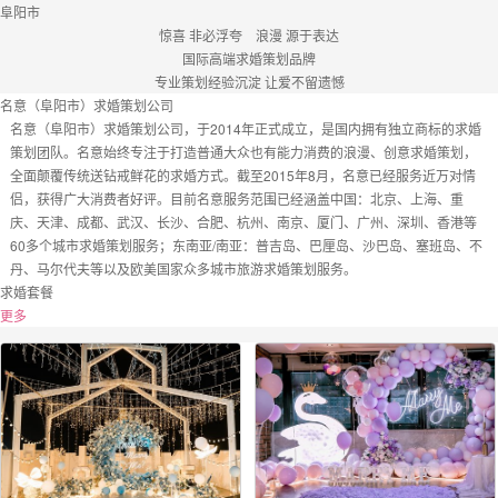
阜阳市
惊喜 非必浮夸 浪漫 源于表达
国际高端求婚策划品牌
专业策划经验沉淀 让爱不留遗憾
名意（阜阳市）求婚策划公司
名意（阜阳市）求婚策划公司，于2014年正式成立，是国内拥有独立商标的求婚
策划团队。名意始终专注于打造普通大众也有能力消费的浪漫、创意求婚策划，
全面颠覆传统送钻戒鲜花的求婚方式。截至2015年8月，名意已经服务近万对情
侣，获得广大消费者好评。目前名意服务范围已经涵盖中国：北京、上海、重
庆、天津、成都、武汉、长沙、合肥、杭州、南京、厦门、广州、深圳、香港等
60多个城市求婚策划服务；东南亚/南亚：普吉岛、巴厘岛、沙巴岛、塞班岛、不
丹、马尔代夫等以及欧美国家众多城市旅游求婚策划服务。
求婚套餐
更多