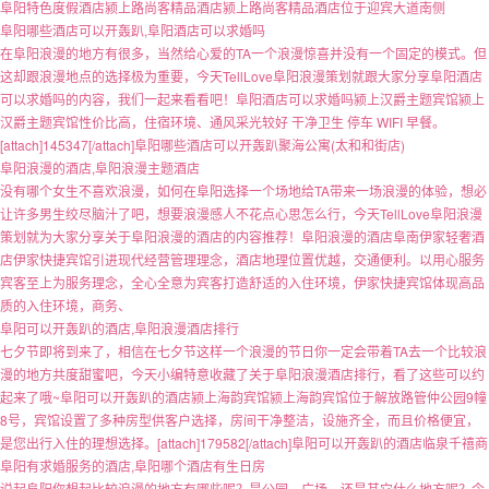
阜阳特色度假酒店颍上路尚客精品酒店颍上路尚客精品酒店位于迎宾大道南侧
阜阳哪些酒店可以开轰趴,阜阳酒店可以求婚吗
在阜阳浪漫的地方有很多，当然给心爱的TA一个浪漫惊喜并没有一个固定的模式。但
这却跟浪漫地点的选择极为重要，今天TellLove阜阳浪漫策划就跟大家分享阜阳酒店
可以求婚吗的内容，我们一起来看看吧！阜阳酒店可以求婚吗颍上汉爵主题宾馆颍上
汉爵主题宾馆性价比高，住宿环境、通风采光较好 干净卫生 停车 WIFI 早餐。
[attach]145347[/attach]阜阳哪些酒店可以开轰趴聚海公寓(太和和街店)
阜阳浪漫的酒店,阜阳浪漫主题酒店
没有哪个女生不喜欢浪漫，如何在阜阳选择一个场地给TA带来一场浪漫的体验，想必
让许多男生绞尽脑汁了吧，想要浪漫感人不花点心思怎么行，今天TellLove阜阳浪漫
策划就为大家分享关于阜阳浪漫的酒店的内容推荐！阜阳浪漫的酒店阜南伊家轻奢酒
店伊家快捷宾馆引进现代经营管理理念，酒店地理位置优越，交通便利。以用心服务
宾客至上为服务理念，全心全意为宾客打造舒适的入住环境，伊家快捷宾馆体现高品
质的入住环境，商务、
阜阳可以开轰趴的酒店,阜阳浪漫酒店排行
七夕节即将到来了，相信在七夕节这样一个浪漫的节日你一定会带着TA去一个比较浪
漫的地方共度甜蜜吧，今天小编特意收藏了关于阜阳浪漫酒店排行，看了这些可以约
起来了哦~阜阳可以开轰趴的酒店颍上海韵宾馆颍上海韵宾馆位于解放路管仲公园9幢
8号，宾馆设置了多种房型供客户选择，房间干净整洁，设施齐全，而且价格便宜，
是您出行入住的理想选择。[attach]179582[/attach]阜阳可以开轰趴的酒店临泉千禧商
阜阳有求婚服务的酒店,阜阳哪个酒店有生日房
说起阜阳你想起比较浪漫的地方有哪些呢？是公园，广场，还是其它什么地方呢？今