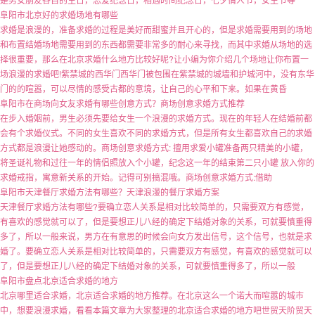
阜阳市北京好的求婚场地有哪些
求婚是浪漫的，准备求婚的过程是美好而甜蜜并且开心的，但是求婚需要用到的场地
和布置结婚场地需要用到的东西都需要非常多的耐心来寻找，而其中求婚从场地的选
择很重要，那么在北京求婚什么地方比较好呢?让小编为你介绍几个场地让你布置一
场浪漫的求婚吧!紫禁城的西华门西华门被包围在紫禁城的城墙和护城河中，没有东华
门的的喧嚣，可以尽情的感受古都的意境，让自己的心平和下来。如果在黄昏
阜阳市在商场向女友求婚有哪些创意方式？商场创意求婚方式推荐
在步入婚姻前，男生必须先要给女生一个浪漫的求婚方式。现在的年轻人在结婚前都
会有个求婚仪式。不同的女生喜欢不同的求婚方式，但是所有女生都喜欢自己的求婚
方式都是浪漫让她感动的。商场创意求婚方式: 擅用求爱小罐准备两只精美的小罐，
将圣诞礼物和过往一年的情侣照放入个小罐，纪念这一年的结束第二只小罐 放入你的
求婚戒指，寓意新关系的开始。记得可别搞混哦。商场创意求婚方式:借助
阜阳市天津餐厅求婚方法有哪些？天津浪漫的餐厅求婚方案
天津餐厅求婚方法有哪些?要确立恋人关系是相对比较简单的，只需要双方有感觉，
有喜欢的感觉就可以了，但是要想正儿八经的确定下结婚对象的关系，可就要慎重得
多了，所以一般来说，男方在有意思的时候会向女方发出信号，这个信号，也就是求
婚了。要确立恋人关系是相对比较简单的，只需要双方有感觉，有喜欢的感觉就可以
了，但是要想正儿八经的确定下结婚对象的关系，可就要慎重得多了，所以一般
阜阳市盘点北京适合求婚的地方
北京哪里适合求婚，北京适合求婚的地方推荐。在北京这么一个诺大而喧嚣的城市
中，想要浪漫求婚，看看本篇文章为大家整理的北京适合求婚的地方吧世贸天阶贸天