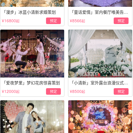
「漫步」冰蓝小清新求婚策划
「童话爱情」室内餐厅唯美告白
仪式
¥16800
¥8566
预定
预定
起
起
「爱夜梦里」梦幻花房惊喜策划
「小清新」室外露台浪漫仪式策
划
¥12000
¥8500
预定
预定
起
起