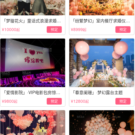
「梦璇花火」童话式浪漫求婚仪
「纷繁梦幻」室内餐厅求婚仪式
式
策划
¥10000
¥8999
预定
预定
起
起
「爱情影院」·VIP电影包房惊喜
「春意阑珊」·梦幻露台主题
套餐
¥9800
¥12800
预定
预定
起
起