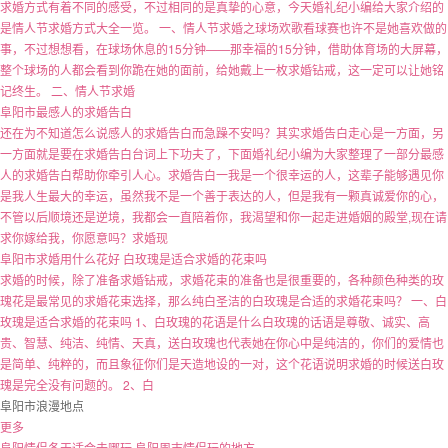
求婚方式有着不同的感受，不过相同的是真挚的心意，今天婚礼纪小编给大家介绍的
是情人节求婚方式大全一览。 一、情人节求婚之球场欢歌看球赛也许不是她喜欢做的
事，不过想想看，在球场休息的15分钟——那幸福的15分钟，借助体育场的大屏幕，
整个球场的人都会看到你跪在她的面前，给她戴上一枚求婚钻戒，这一定可以让她铭
记终生。 二、情人节求婚
阜阳市最感人的求婚告白
还在为不知道怎么说感人的求婚告白而急躁不安吗？其实求婚告白走心是一方面，另
一方面就是要在求婚告白台词上下功夫了，下面婚礼纪小编为大家整理了一部分最感
人的求婚告白帮助你牵引人心。求婚告白一我是一个很幸运的人，这辈子能够遇见你
是我人生最大的幸运，虽然我不是一个善于表达的人，但是我有一颗真诚爱你的心，
不管以后顺境还是逆境，我都会一直陪着你，我渴望和你一起走进婚姻的殿堂,现在请
求你嫁给我，你愿意吗？求婚现
阜阳市求婚用什么花好 白玫瑰是适合求婚的花束吗
求婚的时候，除了准备求婚钻戒，求婚花束的准备也是很重要的，各种颜色种类的玫
瑰花是最常见的求婚花束选择，那么纯白圣洁的白玫瑰是合适的求婚花束吗？ 一、白
玫瑰是适合求婚的花束吗 1、白玫瑰的花语是什么白玫瑰的话语是尊敬、诚实、高
贵、智慧、纯洁、纯情、天真，送白玫瑰也代表她在你心中是纯洁的，你们的爱情也
是简单、纯粹的，而且象征你们是天造地设的一对，这个花语说明求婚的时候送白玫
瑰是完全没有问题的。 2、白
阜阳市浪漫地点
更多
阜阳情侣冬天适合去哪玩,阜阳周末情侣玩的地方