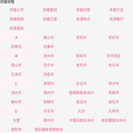
求婚攻略
求婚公司
求婚策划
求婚创意
求婚方式
求婚场地
求婚方案
浪漫地点
浪漫餐厅
浪漫酒店
A
鞍山市
安阳市
安庆市
安顺市
安康市
B
滨州市
蚌埠市
毕节地区
保山市
巴中市
宝鸡市
包头市
北海市
百色市
C
承德市
长治市
滁州市
池州市
潮州市
楚雄彝族自治州
常德市
郴州市
赤峰市
昌吉州
崇左市
D
丹东市
大庆
大同市
东营
德州市
大理白族自治州
迪庆藏族自治州
德阳市
德宏傣族景颇族自