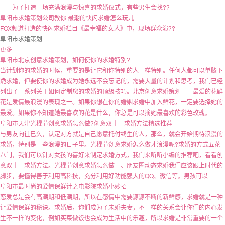
为了打造一场充满浪漫与惊喜的求婚仪式，有些男生会找??
阜阳市求婚策划公司教你 最潮的快闪求婚怎么玩儿
FOX频道打造的快闪求婚栏目《最幸福的女人》中，现场群众演??
阜阳市求婚策划
更多
阜阳市北京创意求婚策划，如何使你的求婚特别?
当计划你的求婚的时候，重要的是让它和你特别的人一样特别。任何人都可以单膝下
跪求婚，但要使你的求婚成为她永远不会忘记的，需要大量的计划和思考，我们已经
列出了一系列关于如何定制您的求婚的顶级技巧。北京创意求婚策划——最爱的花鲜
花是爱情最浪漫的表现之一。如果你想在你的婚姻求婚中加入鲜花，一定要选择她的
最爱。如果你不知道她最喜欢的花是什么，你总是可以摘她最喜欢的彩色玫瑰。
阜阳市天津光棍节创意求婚怎么做?创意双十一求婚方法精选推荐
与男友向往已久，认定对方就是自己愿意托付终生的人，那么，就会开始期待浪漫的
求婚，特别是一些浪漫的日子里。光棍节创意求婚怎么做才浪漫呢?求婚的方式五花
八门，我们可以针对女孩的喜好来制定求婚方式，我们来听听小编的推荐吧，看看创
意双十一求婚方法。光棍节创意求婚怎么做一、朋友圈动态求婚我们应该跟上时代的
脚步，要懂得善于利用高科技，充分利用好功能强大的QQ、微信等。男孩可以
阜阳市最时尚的爱情保鲜计之电影院求婚小妙招
恋爱总是会有高潮期和低潮期，所以在感情中需要源源不断的新鲜感，求婚就是一种
让爱情保鲜的秘诀。求婚后，你们成为了未婚夫妻，不一样的关系会让你们的内心发
生不一样的变化，例如买菜做饭也会成为生活中的乐趣，所以求婚是非常重要的一个