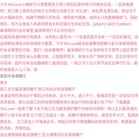
今天TellLove小编就为大家整理关于丽江情侣玩耍的地方的相关信息，一起来看看
吧！丽江晚上情侣去的地方五凤楼五凤楼又名“法云阁”，地处黑龙潭北端，原址位于
白沙福国寺内，始建于明朝万历年间，建筑极为精美，如同五只凤凰振翅欲飞，因此
得名，现为云南省人民政府原省长和志强先生的纪念馆。[attach]148257[/attach]
威海情侣约会去哪里,威海情侣打卡必去的地方
在威海浪漫的地方有很多，当然给心爱的TA一个浪漫惊喜并没有一个固定的模式。但
这却跟浪漫地点的选择极为重要，今天TellLove威海浪漫策划就跟大家分享威海情侣
约会去哪里的内容，我们一起来看看吧！威海情侣打卡必去的地方文登学公园文登学
公园位于文登区米山东路北侧，公园面积较大，有很大的广场和空地，适合在晴天打
羽毛球，园内也有运动器械和儿童游乐园，一般正月十五元宵节会在这举行灯会，那
时候真是人山人海，很
阜阳市浪漫餐厅
更多
丽江生日最浪漫的餐厅,丽江光谷比较浪漫餐厅
浪漫这样的举动对于情侣之间来讲，说大不大，说小不小，能确定的是一定会给TA带
来惊喜感，那么在丽江的你有想到哪些地方来执行你的浪漫计划了吗？下面跟着
TellLove一起来了解下关于丽江生日最浪漫的餐厅的相关内容吧！丽江生日最浪漫的
餐厅小厨子私房菜·位于丽江古城五一街，就餐环境很有特点，装修古朴大方，极具民
族色彩。 ·过江茄龙几乎每桌必点，用超大的茄子做成酷似松鼠鱼的形状，再裹面油
炸浇料，芳香四溢。
连云港南屏街最浪漫餐厅,连云港情侣约会情调餐厅