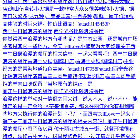
分享吧！西宁适合约会的餐厅逸山伍自转小火锅(海亮大都汇
店)逸山伍自转小火锅是一款非常大众又很美味的小火锅，锅
底口味繁多(达九种)，莱品丰富(一百多种)新鲜！属于低消费
高体验的时尚火锅。性价比很高！[attach]145453[/
西宁生日最浪漫的餐厅,西宁光谷比较浪漫餐厅
你觉得西宁浪漫的地方有哪些呢？是生态公园，还是城市广场
或者是其它一些地方，今天TellLove小编就为大家整理关于西
宁生日最浪漫的餐厅的相关信息，一起来看看吧！西宁生日最
浪漫的餐厅青海土火锅(国际村店)青海土火锅(国际村店)主要
经营的是青海地道特色美食。[attach]147958[/attach]西宁光谷
比较浪漫餐厅清真益鑫羊肉手抓馆(花园北街店)益鑫羊肉手抓
馆的羊肉口味保留了当地原有的纯正，是
丽江生日最浪漫的餐厅,丽江光谷比较浪漫餐厅
浪漫这样的举动对于情侣之间来讲，说大不大，说小不小，能
确定的是一定会给TA带来惊喜感，那么在丽江的你有想到哪
些地方来执行你的浪漫计划了吗？下面跟着TellLove一起来了
解下关于丽江生日最浪漫的餐厅的相关内容吧！丽江生日最浪
漫的餐厅小厨子私房菜·位于丽江古城五一街，就餐环境很有
特点，装修古朴大方，极具民族色彩。 ·过江茄龙几乎每桌必