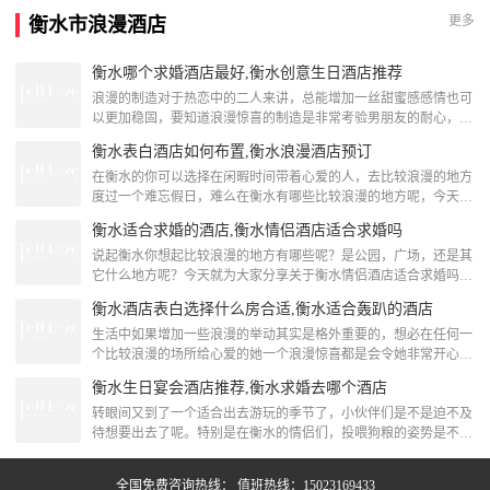
上楼大酒楼位于凤凰洲公园内，距离牌坊街仅有1公里，主营当地
更多
衡水市浪漫酒店
特色菜。 ·店内环境超级好，空间非常大，装修的富丽堂皇，而且
干净卫生，服务也是一流。 ·招牌虾皇饺个头很大
衡水哪个求婚酒店最好,衡水创意生日酒店推荐
浪漫的制造对于热恋中的二人来讲，总能增加一丝甜蜜感感情也可
以更加稳固，要知道浪漫惊喜的制造是非常考验男朋友的耐心，在
衡水的你有想好在哪里给TA一个浪漫惊喜吗？如果没有下面跟着
衡水表白酒店如何布置,衡水浪漫酒店预订
TellLove衡水浪漫策划一起来看看关于衡水哪个求婚酒店最好的内
容推荐吧！衡水创意生日酒店推荐衡水北斗小筑公寓这里是我独一
在衡水的你可以选择在闲暇时间带着心爱的人，去比较浪漫的地方
无二的家。有缘来住下的朋友，希望它为你带来一段独一无二的旅
度过一个难忘假日，难么在衡水有哪些比较浪漫的地方呢，今天小
途体验。[attach]180579[/at
编就将为大家推荐关于衡水浪漫酒店预订，跟着我一起来看看下面
衡水适合求婚的酒店,衡水情侣酒店适合求婚吗
这些内容吧！衡水浪漫酒店预订饶阳鑫悦商务宾馆饶阳鑫悦商务宾
馆位于健康东路，与振兴街毗邻，交通十分便利。酒店设有各类温
说起衡水你想起比较浪漫的地方有哪些呢？是公园，广场，还是其
馨客房，提供24小时热水淋浴、空调、电视、电话和宽带上网，让
它什么地方呢？今天就为大家分享关于衡水情侣酒店适合求婚吗，
您在旅途中感受到“家”的温馨和舒适。[attach
不妨跟着小编一起来看看吧！衡水适合求婚的酒店驿家365连锁酒
衡水酒店表白选择什么房合适,衡水适合轰趴的酒店
店(衡水榕花北大街怡然城店)驿家365连锁酒店（衡水榕花北大街
怡然城店）位于衡水市桃城区北部（与大庆路交叉口东南角），距
生活中如果增加一些浪漫的举动其实是格外重要的，想必在任何一
离火车站及长途客运站、高速公路口、衡水二中仅几分钟车程，北
个比较浪漫的场所给心爱的她一个浪漫惊喜都是会令她非常开心
边有衡水工业区，附近有大型超市，地理位置优越，
的，那么关于衡水适合轰趴的酒店，有哪些呢？下面跟着TellLove
衡水生日宴会酒店推荐,衡水求婚去哪个酒店
衡水浪漫策划小编一起来看看吧！衡水适合轰趴的酒店衡水张金兰
公寓日租月租。出租房屋[attach]148318[/attach]衡水适合轰趴的酒店
转眼间又到了一个适合出去游玩的季节了，小伙伴们是不是迫不及
衡水凯悦旅馆衡水凯悦旅馆位于中心大街，毗邻衡水站，宾馆房间
待想要出去了呢。特别是在衡水的情侣们，投喂狗粮的姿势是不是
房间干净整洁，温馨
早已准备好了呢。然而，特爱小编早就为大家整理了关于衡水求婚
去哪个酒店的相关内容，带上你心爱的她一起去看看吧！衡水生日
全国免费咨询热线： 值班热线：15023169433