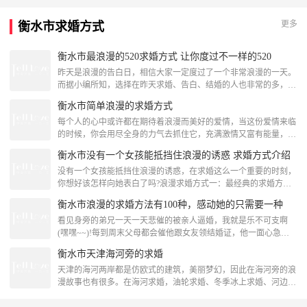
人的求婚告白吧。520创意求婚点子--借由求婚戒指进行表白求婚
的时候自然少不了求婚戒指，求婚钻戒在这样的场所里面上场是非
更多
衡水市求婚方式
常合适的，当你已经做好求婚计划，当你已经确定在什么时间里面
向她求婚的
衡水市最浪漫的520求婚方式 让你度过不一样的520
昨天是浪漫的告白日，相信大家一定度过了一个非常浪漫的一天。
而据小编所知，选择在昨天求婚、告白、结婚的人也非常的多，似
乎大家都在争先恐后的想要把这一天变成自己的纪念日。浪漫的告
衡水市简单浪漫的求婚方式
白日一定会有浪漫的求婚方式，我们一起来了解一下吧!520浪漫求
婚方式：公司求婚让她身边的同事跟着配合，说临时有事让她赶紧
每个人的心中或许都在期待着浪漫而美好的爱情，当这份爱情来临
回公司。正当她着急地赶回公司时，一打开门却发现地板上满是玫
的时候，你会用尽全身的力气去抓住它，充满激情又富有能量，当
瑰花瓣，而周围
然，想要牢牢握住的原因就是因为害怕这份感情是种梦、是种泡
衡水市没有一个女孩能抵挡住浪漫的诱惑 求婚方式介绍
影，所以，想要抓住它的方法是什么呢?一场浪漫的求婚。日出浪
漫求婚简单浪漫的求婚方式--日升时，都有你的陪伴你见过初生的
没有一个女孩能抵挡住浪漫的诱惑，在求婚这么一个重要的时刻，
太阳吗?高挂在天空，金黄的光辉缓缓洒满大地，就像是刚刚出生
你想好该怎样向她表白了吗?浪漫求婚方式一：最经典的求婚方式
的婴儿，光线明亮，
在你们第一次相识的地方，手捧她最喜欢的鲜花，像英国的绅士一
衡水市浪漫的求婚方法有100种，感动她的只需要一种
样，单膝下跪，对着她深情款款的说：亲爱的，请假给我吧!当然
在求婚之前，可以先和你的她回忆一下你们第一次相识时的场景，
看见身旁的弟兄一天一天悲催的被亲人逼婚，我就是乐不可支啊
然后深情的求婚。这种求婚方式是众多周知比较浪漫经典的，求婚
(嘿嘿~~)!每到周末父母都会催他跟女友领结婚证，他一面心急，
成功的几率也比较大
女孩却沒有发言，他也急不到啊!我认为，就是说他自个不明白女
衡水市天津海河旁的求婚
孩的思绪，房车有但是一拖再拖不跟女朋求婚如同完婚，这年代可
不好得!女生都期待被最爱的人的男孩子宠溺，这场浪漫求婚典礼
天津的海河两岸都是仿欧式的建筑，美丽梦幻，因此在海河旁的浪
是他们憧憬的。浪漫求婚方式有150种，可是打动她的求婚方式只
漫故事也有很多。在海河求婚，油轮求婚、冬季冰上求婚、河边烟
必须这种，那是
火求婚等等多种多样的求婚方式任君抉择。在海河求婚的方式有很