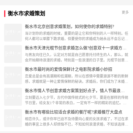
更多
衡水市求婚策划
衡水市北京创意求婚策划，如何使你的求婚特别?
当计划你的求婚的时候，重要的是让它和你特别的人一样特别。任
何人都可以单膝下跪求婚，但要使你的求婚成为她永远不会忘记
的，需要大量的计划和思考，我们已经列出了一系列关于如何定制
衡水市天津光棍节创意求婚怎么做?创意双十一求婚方法精选推荐
您的求婚的顶级技巧。北京创意求婚策划——最爱的花鲜花是爱情
最浪漫的表现之一。如果你想在你的婚姻求婚中加入鲜花，一定要
与男友向往已久，认定对方就是自己愿意托付终生的人，那么，就
选择她的最爱。如果你不知道她最喜欢的花是什么，你总是可以摘
会开始期待浪漫的求婚，特别是一些浪漫的日子里。光棍节创意求
她最喜欢的彩色玫瑰。
婚怎么做才浪漫呢?求婚的方式五花八门，我们可以针对女孩的喜
衡水市最时尚的爱情保鲜计之电影院求婚小妙招
好来制定求婚方式，我们来听听小编的推荐吧，看看创意双十一求
婚方法。光棍节创意求婚怎么做一、朋友圈动态求婚我们应该跟上
恋爱总是会有高潮期和低潮期，所以在感情中需要源源不断的新鲜
时代的脚步，要懂得善于利用高科技，充分利用好功能强大的
感，求婚就是一种让爱情保鲜的秘诀。求婚后，你们成为了未婚夫
QQ、微信等。男孩可以
妻，不一样的关系会让你们的内心发生不一样的变化，例如买菜做
衡水市情人节创意求婚方案策划好点子，情人节最浪漫求婚策划计划方案
饭也会成为生活中的乐趣，所以求婚是非常重要的一个环节，但是
怎么样的求婚策划才能甘心让你娶回家呢?电影院求婚就是一个非
立刻要迈入七夕节，古代中国传统式的七夕节，要是在那样的传统
常不错的方法!爱情微电影在电影院求婚，里面唯一最棒的当然是
节日里，给女友1个非常的表白，一定有不一样的精彩的追忆。那
哪个大屏幕呀，当你
麼怎样极致取得成功表白?这就必须男同胞花下思绪好好地方案策
衡水市有哪些比较适合求婚的餐厅呢?求婚餐厅大盘点
划一下下，下边，创意求婚网编详细介绍几类情人节浪漫求婚策划
计划方案，给我们的爱情1个幸福美好的回忆!情人节最浪漫求婚策
相恋许久，或许你早已迫不及待要向心爱的女孩求婚了，不过在求
划计划方案一：草地情歌生态公园，草地上，拿着最爱的人的吉
婚的事宜上很多人却烦恼不已，不知如何浪漫求婚，不知该选择哪
它，和情侣肩并肩，
里更合适，其实一个好的求婚地点可以你的求婚事半功倍，比如餐