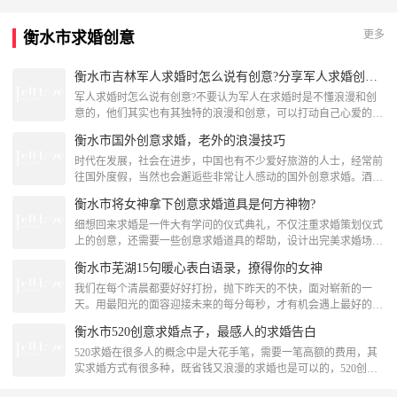
厅就是一个很好的选择，那么求婚选什么样的餐厅呢?有哪些比较
适合求婚的餐厅呢?接下来求婚戒指小编为大大家推荐一下。有哪
更多
衡水市求婚创意
些比较适合求婚的餐厅呢?菜主题餐厅位于市黄浦区路353号，是一
家很不错的主题
衡水市吉林军人求婚时怎么说有创意?分享军人求婚创意词
军人求婚时怎么说有创意?不要认为军人在求婚时是不懂浪漫和创
意的，他们其实也有其独特的浪漫和创意，可以打动自己心爱的女
友。不信的话，下面就来看看小编分享的这些军人求婚创意词吧，
衡水市国外创意求婚，老外的浪漫技巧
看看军人的创意浪漫求婚告白。军人求婚创意词一、如果你愿意，
请不要对我存有怀疑，我保证以后一定会好好疼你，好好爱你，让
时代在发展，社会在进步，中国也有不少爱好旅游的人士，经常前
天地为鉴，时间为证，用我最真挚的爱，温暖你的一生，我们的相
往国外度假，当然也会邂逅些非常让人感动的国外创意求婚。酒店
遇是命中注定。让我
快闪结婚，千人助阵浪漫为了给女友准备一个巨大的惊喜，他组织
衡水市将女神拿下创意求婚道具是何方神物?
了上千人精心准备，他挽着女友的手走进的这家酒店，在酒店的入
口，浪漫的剧情就已经开始上演，他和女友在工作人员的帮助下，
细想回来求婚是一件大有学问的仪式典礼，不仅注重求婚策划仪式
戴上了情侣特有的饰品，当他和最亲爱的女友走进酒店，反转性的
上的创意，还需要一些创意求婚道具的帮助，设计出完美求婚场
剧情上演，让他女友
景，求婚就是现实版的《幻乐之城》。可见创意求婚道具在求婚策
衡水市芜湖15句暖心表白语录，撩得你的女神
划中是十分重要，整个求婚现场的氛围要靠它们协调搭配。那么创
意求婚道具在现场应该怎样布置呢?又有哪些创意求婚道具让你的
我们在每个清晨都要好好打扮，抛下昨天的不快，面对崭新的一
女孩点头对你说“I DO”呢?小编带你来揭秘。创意求婚道具：求婚
天。用最阳光的面容迎接未来的每分每秒，才有机会遇上最好的爱
LED灯求婚除
情。让我们一起走进今天的表白语录大全看看这些真实的情感历
衡水市520创意求婚点子，最感人的求婚告白
程。暖心表白语录1.不管风雨再不再来，让我的爱伴着你直到永
远。无需言证的承诺，我的心早已给了你。今生今世只想和你在一
520求婚在很多人的概念中是大花手笔，需要一笔高额的费用，其
起。2.岁月就像一条河，爱情就像在河里游动的鱼，失恋的滋味多
实求婚方式有很多种，既省钱又浪漫的求婚也是可以的，520创意
尝几次，你就会在激流
求婚点子来帮助你，以下都是女孩子喜欢的方式，一起来看看最感