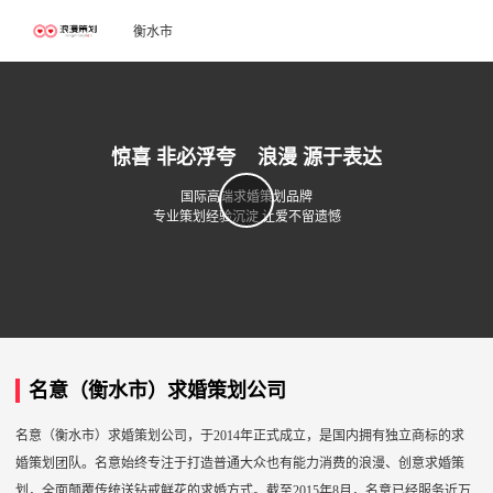
衡水市
惊喜 非必浮夸 浪漫 源于表达
国际高端求婚策划品牌
专业策划经验沉淀 让爱不留遗憾
名意（衡水市）求婚策划公司
名意（衡水市）求婚策划公司，于2014年正式成立，是国内拥有独立商标的求
婚策划团队。名意始终专注于打造普通大众也有能力消费的浪漫、创意求婚策
划，全面颠覆传统送钻戒鲜花的求婚方式。截至2015年8月，名意已经服务近万