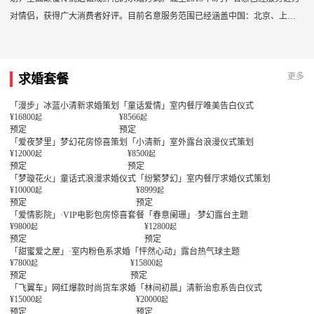
对情侣，获得广大消费者好评。目前名意服务范围已经涵盖中国：北京、上
海、重庆、天津、成都、武汉、长沙、合肥、杭州、南京、厦门、广州、深
圳、香港等60多个城市求婚策划服务；东南亚/南亚：普吉岛、巴厘岛、沙巴
岛、塞班岛、不丹、马尔代夫等以及欧美国家众多城市旅游求婚策划服务。
更多
求婚套餐
「漫步」冰蓝小清新求婚策划
「童话爱情」室内餐厅唯美告白仪式
¥16800
¥8566
起
起
预定
预定
「爱夜梦里」梦幻花房惊喜策划
「小清新」室外露台浪漫仪式策划
¥12000
¥8500
起
起
预定
预定
「梦璇花火」童话式浪漫求婚仪式
「纷繁梦幻」室内餐厅求婚仪式策划
¥10000
¥8999
起
起
预定
预定
「爱情影院」·VIP电影包房惊喜套餐
「春意阑珊」·梦幻露台主题
¥9800
¥12800
起
起
预定
预定
「甜蜜爱之屋」·室内粉色系求婚
「怦然心动」露台热气球主题
¥7800
¥15800
起
起
预定
预定
「飞翼车」网红爆款时尚货车求婚
「林间初晨」清新治愈系告白仪式
¥15000
¥20000
起
起
预定
预定