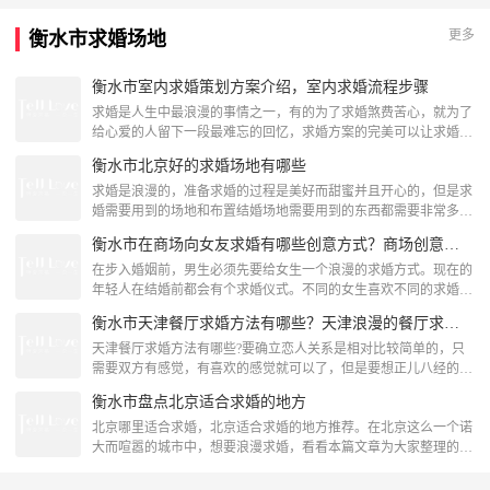
多，但是还是需要求婚者根据自己的爱好和具体情况选择适合的求
婚方式。冰上求婚这种受到季节温度限制的求婚方式就不必多说，
更多
衡水市求婚场地
像邮轮求婚这种求婚方式更适合去天津旅行的情侣，环绕海河的油
轮是供来天津旅游的
衡水市室内求婚策划方案介绍，室内求婚流程步骤
求婚是人生中最浪漫的事情之一，有的为了求婚煞费苦心，就为了
给心爱的人留下一段最难忘的回忆，求婚方案的完美可以让求婚回
忆成为情侣最珍贵的财富。室内求婚策划方案：求婚时间回忆相遇
衡水市北京好的求婚场地有哪些
那刻求婚方案首先考虑的因素就是求婚的具体时间，只有求婚时间
确定了你才可以相应的做各种准备工作，那么求婚时间一般我们选
求婚是浪漫的，准备求婚的过程是美好而甜蜜并且开心的，但是求
择的就是男女朋友各自的生日，恋爱纪念日，相遇时间纪念日，七
婚需要用到的场地和布置结婚场地需要用到的东西都需要非常多的
夕情人节，女生节等
耐心来寻找，而其中求婚从场地的选择很重要，那么在北京求婚什
衡水市在商场向女友求婚有哪些创意方式？商场创意求婚方式推荐
么地方比较好呢?让小编为你介绍几个场地让你布置一场浪漫的求
婚吧!紫禁城的西华门西华门被包围在紫禁城的城墙和护城河中，
在步入婚姻前，男生必须先要给女生一个浪漫的求婚方式。现在的
没有东华门的的喧嚣，可以尽情的感受古都的意境，让自己的心平
年轻人在结婚前都会有个求婚仪式。不同的女生喜欢不同的求婚方
和下来。如果在黄昏
式，但是所有女生都喜欢自己的求婚方式都是浪漫让她感动的。商
衡水市天津餐厅求婚方法有哪些？天津浪漫的餐厅求婚方案
场创意求婚方式: 擅用求爱小罐准备两只精美的小罐，将圣诞礼物
和过往一年的情侣照放入个小罐，纪念这一年的结束第二只小罐
天津餐厅求婚方法有哪些?要确立恋人关系是相对比较简单的，只
放入你的求婚戒指，寓意新关系的开始。记得可别搞混哦。商场创
需要双方有感觉，有喜欢的感觉就可以了，但是要想正儿八经的确
意求婚方式:借助
定下结婚对象的关系，可就要慎重得多了，所以一般来说，男方在
衡水市盘点北京适合求婚的地方
有意思的时候会向女方发出信号，这个信号，也就是求婚了。要确
立恋人关系是相对比较简单的，只需要双方有感觉，有喜欢的感觉
北京哪里适合求婚，北京适合求婚的地方推荐。在北京这么一个诺
就可以了，但是要想正儿八经的确定下结婚对象的关系，可就要慎
大而喧嚣的城市中，想要浪漫求婚，看看本篇文章为大家整理的北
重得多了，所以一般
京适合求婚的地方吧世贸天阶贸天阶商业廊为全石材建筑，风格现
代而又蕴含古雅醇厚的内涵，它的上空，亚洲首座、全球第二大规