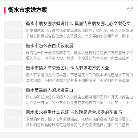
模的电子梦幻天幕凌空而起。天幕长250米，宽30米，总耗资2。5
更多
衡水市求婚方案
亿元，由曾获奥斯卡奖和四次艾美奖的好莱坞舞台大师JeremyRailt
衡水市朋友圈求婚说什么 真诚告白朋友圈走心文案范文
朋友圈求婚可以说的话语是真诚和温暖的，婚礼纪小编为大家整理
了朋友圈真诚告白的走心文案范文，有需要的小伙伴可以一起来看
看哦！ 一、朋友圈求婚走心文案长句 1、很喜欢拥抱，喜欢与心爱
衡水市怎么表白比较浪漫
的人深情相拥的感觉，什么也不说，什么也不做，就只是静静地拥
抱，久久不要分开，似乎只有这样，才能体会与心爱的人溶为一体
表白是一件十分幸福的事情，很多人通过创意的表白方式赢得了伴
的真实感。在那一刻，相信时间也会为我们停止。想要一辈子抱着
侣的芳心，抱得美人归。营造一个浪漫的气氛有助于你表白成功，
你，宝贝嫁给我。 2、无论你在何时，无论你在何处
这其中的技巧有很多。下面我们给你介绍几种浪漫的表白方式，你
衡水市情人节求婚图片 情人节求婚方式大全
可以借鉴。 1.先选择一个浪漫的约会地方：像喷泉公园，旋转餐厅
或者是自然公园。你俩在那约会之后，你先有个铺垫，浪漫的话都
情人节求婚的方式很丰富，不管是天上飞的跳伞求婚还是水下爬的
说过后，邀请请附近的人给你拍照片。之后单膝跪下，向她表
潜水求婚，不同的求婚方式有着不同的感受，不过相同的是真挚的
白。 2. 组织一个合唱团，乐队或者舞蹈团，按约定出
心意，今天婚礼纪小编给大家介绍的是情人节求婚方式大全一
衡水市最感人的求婚告白
览。 一、情人节求婚之球场欢歌看球赛也许不是她喜欢做的事，
不过想想看，在球场休息的15分钟——那幸福的15分钟，借助体育
还在为不知道怎么说感人的求婚告白而急躁不安吗？其实求婚告白
场的大屏幕，整个球场的人都会看到你跪在她的面前，给她戴上一
走心是一方面，另一方面就是要在求婚告白台词上下功夫了，下面
枚求婚钻戒，这一定可以让她铭记终生。 二、情人节求婚
婚礼纪小编为大家整理了一部分最感人的求婚告白帮助你牵引人
衡水市求婚用什么花好 白玫瑰是适合求婚的花束吗
心。求婚告白一我是一个很幸运的人，这辈子能够遇见你是我人生
最大的幸运，虽然我不是一个善于表达的人，但是我有一颗真诚爱
求婚的时候，除了准备求婚钻戒，求婚花束的准备也是很重要的，
你的心，不管以后顺境还是逆境，我都会一直陪着你，我渴望和你
各种颜色种类的玫瑰花是最常见的求婚花束选择，那么纯白圣洁的
一起走进婚姻的殿堂,现在请求你嫁给我，你愿意吗？求婚现
白玫瑰是合适的求婚花束吗？ 一、白玫瑰是适合求婚的花束吗 1、
白玫瑰的花语是什么白玫瑰的话语是尊敬、诚实、高贵、智慧、纯