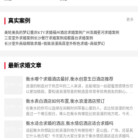
更多
真实案例
美轮美奂的梦幻重庆KTV求婚
福州酒店求婚案例
广州浩瀚星河求婚案例
三亚室外求婚案例
长沙餐厅求婚案例
成都露台求婚案例
长沙室外高级精致求婚+极致浪漫
南昌室外粉色求婚+高级梦幻
最新求婚文章
衡水哪个求婚酒店最好,衡水创意生日酒店推荐
浪漫的制造对于热恋中的二人来讲，总能增加一丝甜蜜感感情也可
以更加稳固，要知道浪漫惊喜的制造是非常考验男朋友的耐心，在
衡水的你有想好在哪里给TA一个浪漫惊喜吗？如果没有下面跟着
衡水表白酒店如何布置,衡水浪漫酒店预订
TellLove衡水浪漫策划一起来看看关于衡水哪个求婚酒店最好的内
容推荐吧！衡水创意生日酒店推荐衡水北斗小筑公寓这里是我独一
在衡水的你可以选择在闲暇时间带着心爱的人，去比较浪漫的地方
无二的家。有缘来住下的朋友，希望它为你带来一段独一无二的旅
度过一个难忘假日，难么在衡水有哪些比较浪漫的地方呢，今天小
途体验。[attach]180579[/at
编就将为大家推荐关于衡水浪漫酒店预订，跟着我一起来看看下面
衡水适合求婚的酒店,衡水情侣酒店适合求婚吗
这些内容吧！衡水浪漫酒店预订饶阳鑫悦商务宾馆饶阳鑫悦商务宾
馆位于健康东路，与振兴街毗邻，交通十分便利。酒店设有各类温
说起衡水你想起比较浪漫的地方有哪些呢？是公园，广场，还是其
馨客房，提供24小时热水淋浴、空调、电视、电话和宽带上网，让
它什么地方呢？今天就为大家分享关于衡水情侣酒店适合求婚吗，