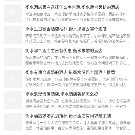
您在旅途中感受到“家”的温馨和舒适。[attach
不妨跟着小编一起来看看吧！衡水适合求婚的酒店驿家365连锁酒
衡水酒店表白选择什么房合适,衡水适合轰趴的酒店
店(衡水榕花北大街怡然城店)驿家365连锁酒店（衡水榕花北大街
怡然城店）位于衡水市桃城区北部（与大庆路交叉口东南角），距
生活中如果增加一些浪漫的举动其实是格外重要的，想必在任何一
离火车站及长途客运站、高速公路口、衡水二中仅几分钟车程，北
个比较浪漫的场所给心爱的她一个浪漫惊喜都是会令她非常开心
边有衡水工业区，附近有大型超市，地理位置优越，
的，那么关于衡水适合轰趴的酒店，有哪些呢？下面跟着TellLove
衡水生日宴会酒店推荐,衡水求婚去哪个酒店
衡水浪漫策划小编一起来看看吧！衡水适合轰趴的酒店衡水张金兰
公寓日租月租。出租房屋[attach]148318[/attach]衡水适合轰趴的酒店
转眼间又到了一个适合出去游玩的季节了，小伙伴们是不是迫不及
衡水凯悦旅馆衡水凯悦旅馆位于中心大街，毗邻衡水站，宾馆房间
待想要出去了呢。特别是在衡水的情侣们，投喂狗粮的姿势是不是
房间干净整洁，温馨
早已准备好了呢。然而，特爱小编早就为大家整理了关于衡水求婚
衡水哪个酒店生日有优惠,衡水求婚的酒店
去哪个酒店的相关内容，带上你心爱的她一起去看看吧！衡水生日
宴会酒店推荐衡水蓝欣8号公寓温馨提示：服务，卫生，安全， 酒
衡水求婚的酒店，在和自己心爱的女生一起来一次浪漫的邂逅时，
店标语：你是我的黄金客户，我是您的钻石服务！经过一座城，寻
都会想带她去什么地方去比较浪漫吧，想必这个问题对于许多在衡
觅一间房，消去您满身的疲劳，我们将以热情的服务，舒
水的男生是考虑比较多的吧，下面TellLove衡水浪漫策划小编就来
衡水有适合求婚的酒店吗,衡水情侣主题酒店推荐
给大家介绍一下衡水求婚的酒店相关内容吧。衡水求婚的酒店衡水
天成酒店衡水天成连锁酒店位于站前东路，交通便捷，地理位置优
在衡水为TA准备一场浪漫的惊喜是非常重要的，也许你们已经有
越，环境舒适。酒店的客房干净卫生，设施完备，员工服务热情、
好感很久了，就差一次浪漫的旅途捅破这层窗户纸，但是却因为太
大方。[attach]145577[/att
过仓促没有做好足够的准备就失败了，错过了就是一辈子，因此表
衡水浪漫情侣酒店,衡水酒店轰趴怎么搞
白也是要好好策划，表达出你的诚心与爱意，TellLove衡水浪漫策
划就整理了一些关于衡水情侣主题酒店推荐需要的你赶快来看吧。
衡水酒店轰趴怎么搞！在衡水这样漂亮的一个城市，应该怎样选择
衡水情侣主题酒店推荐武强布丁宾馆设施齐全，干净卫生，房间内
哪些浪漫的场所呢，今天特爱求婚策划公司小编整理了一些宜宾求
设有空调，电视，24小时热水。交通便利，多路
婚地点推荐，一起来看看那个适合你的求婚。衡水浪漫情侣酒店锦
衡水酒店求婚策划推荐,衡水酒店房间求婚策划
江之星(衡水中心街店)锦江之星（衡水中心街店）位于衡水市中心
大街，近衡水火车站、衡水长途汽车总站，方便前往衡水百货商
恋爱总是一件令人感到甜蜜的事情，让人睡着了都会笑醒；恋爱着
场、衡水商贸中心，地段优越，旅游出行便捷。锦江之星（衡水中
也是一件苦恼的事，会让人患得患失，当然如果在衡水一个合适的
心街店）内饰现代雅致，客房布置简约时尚、色调淡雅；设
地点为她准备一次浪漫的惊喜也是能促进两人的关系，下面跟着