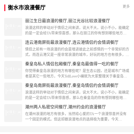
庵，位于大理苍山圣应峰南麓，寺院被葱笼茂密的青松、古柏掩
更多
衡水市浪漫餐厅
映，香烟缭绕在寺庵项端，缭绕在森林当中，周围松柏万株，环境
寂静，为佛家净地。[attach]145340[/at
丽江生日最浪漫的餐厅,丽江光谷比较浪漫餐厅
浪漫这样的举动对于情侣之间来讲，说大不大，说小不小，能确定
的是一定会给TA带来惊喜感，那么在丽江的你有想到哪些地方来
执行你的浪漫计划了吗？下面跟着TellLove一起来了解下关于丽江
连云港南屏街最浪漫餐厅,连云港情侣约会情调餐厅
生日最浪漫的餐厅的相关内容吧！丽江生日最浪漫的餐厅小厨子私
房菜·位于丽江古城五一街，就餐环境很有特点，装修古朴大方，
情侣之前有一场浪漫的约会是增进彼此之前感情的一个非常好的方
极具民族色彩。 ·过江茄龙几乎每桌必点，用超大的茄子做成酷似
式，而连云港又是一座非常浪漫的城市，好玩的地方也有很多，今
松鼠鱼的形状，再裹面油炸浇料，芳香四溢。
天小编就为大家分享关于连云港情侣约会情调餐厅等内容分享，我
秦皇岛私人情侣包厢餐厅,秦皇岛最值得一吃的餐厅
们一起来看看吧！连云港南屏街最浪漫餐厅小武凉皮小武凉皮在连
云港是家老店了，平时许多学生都会放了学来这儿吃上一碗凉皮或
你觉得秦皇岛浪漫的地方有哪些呢？是生态公园，还是城市广场或
者凉面。现在发展的也有了几家分店，但是每家店还是老味道，店
者是其它一些地方，今天TellLove小编就为大家整理关于秦皇岛私
面也不大。他家的凉皮味道不像北方凉皮，有些偏甜，酸甜
人情侣包厢餐厅的相关信息，一起来看看吧！秦皇岛最值得一吃的
秦皇岛南屏街最浪漫餐厅,秦皇岛情侣约会情调餐厅
餐厅天宝酒店(燕山大街总店)天宝位于燕山大街1号，隶属于秦皇
岛市天宝酒店有限公司，天宝酒店保证以优质的服务，精致的菜品
浪漫这样的举动对于情侣之间来讲，说大不大，说小不小，能确定
来面对每一位顾客。菜品可荤可素，合理调配，平衡膳食，工艺精
的是一定会给TA带来惊喜感，那么在秦皇岛的你有想到哪些地方
湛、原料丰富、营养平衡、汤鲜肉嫩、清香适口
来执行你的浪漫计划了吗？下面跟着TellLove一起来了解下关于秦
潮州两人私密空间餐厅,潮州约会的浪漫餐厅
皇岛情侣约会情调餐厅的相关内容吧！秦皇岛南屏街最浪漫餐厅又
见面(民族路店)清新又小资的面馆，从装修到环境，都是干净又新
在潮州浪漫的地方有很多，当然给心爱的TA一个浪漫惊喜并没有
潮。肥肠面非常诱人，虽然外表看起来很简单，吃起来让人欲罢不
一个固定的模式。但这却跟浪漫地点的选择极为重要，今天
能。店家还提供免费wifi。[attach
TellLove潮州浪漫策划就跟大家分享潮州两人私密空间餐厅的内
容，我们一起来看看吧！潮州两人私密空间餐厅韩上楼大酒楼·韩