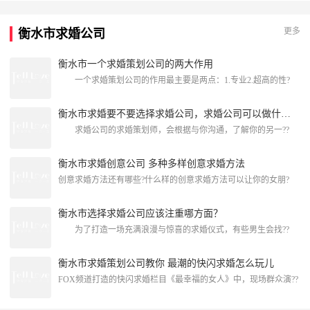
TellLove衡水浪漫策划一起来看看关于衡水酒店求婚策划推荐的相
关内容吧！衡水酒店求婚策划推荐枣强茂源大酒店酒店位于二八二
更多
衡水市求婚公司
省道与人民东路交口处东侧，交通便利，环境温馨。
[attach]147652[/attach]衡水酒店房间
衡水市一个求婚策划公司的两大作用
一个求婚策划公司的作用最主要是两点：1.专业2.超高的性?
衡水市求婚要不要选择求婚公司，求婚公司可以做什么？
求婚公司的求婚策划师，会根据与你沟通，了解你的另一??
衡水市求婚创意公司 多种多样创意求婚方法
创意求婚方法还有哪些?什么样的创意求婚方法可以让你的女朋?
衡水市选择求婚公司应该注重哪方面？
为了打造一场充满浪漫与惊喜的求婚仪式，有些男生会找??
衡水市求婚策划公司教你 最潮的快闪求婚怎么玩儿
FOX频道打造的快闪求婚栏目《最幸福的女人》中，现场群众演??