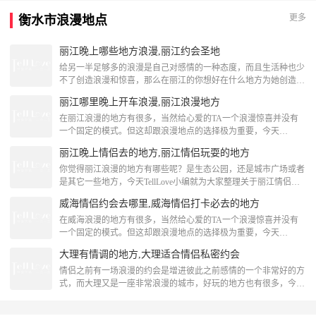
洁、纯情、天真，送白玫瑰也代表她在你心中是纯洁的，你们的爱
更多
衡水市浪漫地点
情也是简单、纯粹的，而且象征你们是天造地设的一对，这个花语
说明求婚的时候送白玫瑰是完全没有问题的。 2、白
丽江晚上哪些地方浪漫,丽江约会圣地
给另一半足够多的浪漫是自己对感情的一种态度，而且生活种也少
不了创造浪漫和惊喜，那么在丽江的你想好在什么地方为她创造一
份惊喜呢？下面跟着TellLove求婚策划一起来看看下面这些关于丽
丽江哪里晚上开车浪漫,丽江浪漫地方
江约会圣地的内容分享吧！丽江约会圣地官门口官门口是丽江木氏
土司所建， 是古城旅游商品的集散地，2009年丽江市为了旅游开
在丽江浪漫的地方有很多，当然给心爱的TA一个浪漫惊喜并没有
发，把“关门口”改为“官门口”[attach]145837[/attach]丽江晚上哪些地
一个固定的模式。但这却跟浪漫地点的选择极为重要，今天
方浪漫大
TellLove丽江浪漫策划就跟大家分享丽江哪里晚上开车浪漫的内
丽江晚上情侣去的地方,丽江情侣玩耍的地方
容，我们一起来看看吧！丽江哪里晚上开车浪漫名人蜡像馆丽江世
界名人蜡像馆位于丽江古城玉河广场，是云南省内首家蜡像馆。馆
你觉得丽江浪漫的地方有哪些呢？是生态公园，还是城市广场或者
内聚集了全球体育、政治、演艺以及其他行业名流等50余尊名人蜡
是其它一些地方，今天TellLove小编就为大家整理关于丽江情侣玩
像，你可以在这里与各界名人“亲密合影”，偶遇自己喜
耍的地方的相关信息，一起来看看吧！丽江晚上情侣去的地方五凤
威海情侣约会去哪里,威海情侣打卡必去的地方
楼五凤楼又名“法云阁”，地处黑龙潭北端，原址位于白沙福国寺
内，始建于明朝万历年间，建筑极为精美，如同五只凤凰振翅欲
在威海浪漫的地方有很多，当然给心爱的TA一个浪漫惊喜并没有
飞，因此得名，现为云南省人民政府原省长和志强先生的纪念馆。
一个固定的模式。但这却跟浪漫地点的选择极为重要，今天
[attach]148257[/attach]
TellLove威海浪漫策划就跟大家分享威海情侣约会去哪里的内容，
大理有情调的地方,大理适合情侣私密约会
我们一起来看看吧！威海情侣打卡必去的地方文登学公园文登学公
园位于文登区米山东路北侧，公园面积较大，有很大的广场和空
情侣之前有一场浪漫的约会是增进彼此之前感情的一个非常好的方
地，适合在晴天打羽毛球，园内也有运动器械和儿童游乐园，一般
式，而大理又是一座非常浪漫的城市，好玩的地方也有很多，今天
正月十五元宵节会在这举行灯会，那时候真是人山人海，很
小编就为大家分享关于大理适合情侣私密约会等内容分享，我们一
起来看看吧！大理有情调的地方苍山景区-寂照庵大理感通山寂照