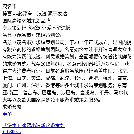
茂名市
惊喜 非必浮夸 浪漫 源于表达
国际高端求婚策划品牌
专业策划经验沉淀 让爱不留遗憾
名意（茂名市）求婚策划公司
名意（茂名市）求婚策划公司，于2014年正式成立，是国内拥
有独立商标的求婚策划团队。名意始终专注于打造普通大众也
有能力消费的浪漫、创意求婚策划，全面颠覆传统送钻戒鲜花
的求婚方式。截至2015年8月，名意已经服务近万对情侣，获
得广大消费者好评。目前名意服务范围已经涵盖中国：北京、
上海、重庆、天津、成都、武汉、长沙、合肥、杭州、南京、
厦门、广州、深圳、香港等60多个城市求婚策划服务；东南
亚/南亚：普吉岛、巴厘岛、沙巴岛、塞班岛、不丹、马尔代
夫等以及欧美国家众多城市旅游求婚策划服务。
求婚套餐
更多
「漫步」冰蓝小清新求婚策划
¥16800
起