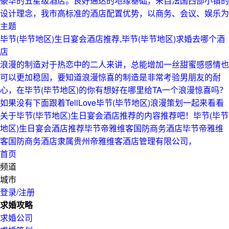
豪华的五星级酒店。良好通达的地缘基础，来自法国西部小镇的
设计理念，我市高标准的酒店配置优势，以商务、会议、娱乐为
主题
毕节(毕节地区)生日宴会酒店推荐,毕节(毕节地区)求婚去哪个酒
店
浪漫的制造对于热恋中的二人来讲，总能增加一丝甜蜜感感情也
可以更加稳固，要知道浪漫惊喜的制造是非常考验男朋友的耐
心，在毕节(毕节地区)的你有想好在哪里给TA一个浪漫惊喜吗？
如果没有下面跟着TellLove毕节(毕节地区)浪漫策划一起来看看
关于毕节(毕节地区)生日宴会酒店推荐的内容推荐吧！毕节(毕节
地区)生日宴会酒店推荐毕节帝雅维客国防商务酒店毕节帝雅维
客国防商务酒店隶属贵州帝雅维客酒店管理有限公司，
首页
频道
城市
登录/注册
求婚攻略
求婚公司