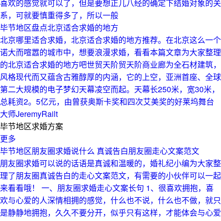
喜欢的感觉就可以了，但是要想正儿八经的确定下结婚对象的关
系，可就要慎重得多了，所以一般
毕节地区盘点北京适合求婚的地方
北京哪里适合求婚，北京适合求婚的地方推荐。在北京这么一个
诺大而喧嚣的城市中，想要浪漫求婚，看看本篇文章为大家整理
的北京适合求婚的地方吧世贸天阶贸天阶商业廊为全石材建筑，
风格现代而又蕴含古雅醇厚的内涵，它的上空，亚洲首座、全球
第二大规模的电子梦幻天幕凌空而起。天幕长250米，宽30米，
总耗资2。5亿元，由曾获奥斯卡奖和四次艾美奖的好莱坞舞台
大师JeremyRailt
毕节地区求婚方案
更多
毕节地区朋友圈求婚说什么 真诚告白朋友圈走心文案范文
朋友圈求婚可以说的话语是真诚和温暖的，婚礼纪小编为大家整
理了朋友圈真诚告白的走心文案范文，有需要的小伙伴可以一起
来看看哦！ 一、朋友圈求婚走心文案长句 1、很喜欢拥抱，喜
欢与心爱的人深情相拥的感觉，什么也不说，什么也不做，就只
是静静地拥抱，久久不要分开，似乎只有这样，才能体会与心爱