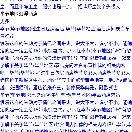
皇，而且干净卫生，服务也是一流。 ·招牌虾皇饺个头很大
毕节地区浪漫酒店
更多
毕节(毕节地区)过生日包房酒店,毕节(毕节地区)酒店房间表白布
置推荐
浪漫这样的举动对于情侣之间来讲，说大不大，说小不小，能确
定的是一定会给TA带来惊喜感，那么在毕节(毕节地区)的你有想
到哪些地方来执行你的浪漫计划了吗？下面跟着TellLove一起来
了解下关于毕节(毕节地区)酒店房间表白布置推荐的相关内容
吧！毕节(毕节地区)过生日包房酒店毕节多彩大酒店毕节多彩大
酒店位于新城区中心，地处毕节市的繁华黄金地带，地理位置优
越，交通便利。酒店设施齐全，装修豪华典雅，融欧式古
毕节(毕节地区)七夕酒店推荐,毕节(毕节地区)半岛酒店求婚
浪漫这样的举动对于情侣之间来讲，说大不大，说小不小，能确
定的是一定会给TA带来惊喜感，那么在毕节(毕节地区)的你有想
到哪些地方来执行你的浪漫计划了吗？下面跟着TellLove一起来
了解下关于毕节(毕节地区)七夕酒店推荐的相关内容吧！毕节(毕
节地区)半岛酒店求婚毕节汉庭快捷公寓毕节汉庭快捷公寓位于