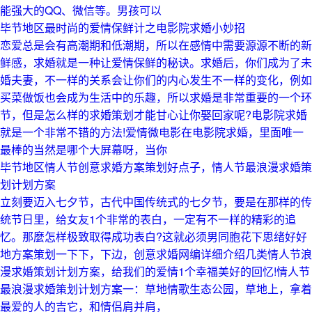
能强大的QQ、微信等。男孩可以
毕节地区最时尚的爱情保鲜计之电影院求婚小妙招
恋爱总是会有高潮期和低潮期，所以在感情中需要源源不断的新
鲜感，求婚就是一种让爱情保鲜的秘诀。求婚后，你们成为了未
婚夫妻，不一样的关系会让你们的内心发生不一样的变化，例如
买菜做饭也会成为生活中的乐趣，所以求婚是非常重要的一个环
节，但是怎么样的求婚策划才能甘心让你娶回家呢?电影院求婚
就是一个非常不错的方法!爱情微电影在电影院求婚，里面唯一
最棒的当然是哪个大屏幕呀，当你
毕节地区情人节创意求婚方案策划好点子，情人节最浪漫求婚策
划计划方案
立刻要迈入七夕节，古代中国传统式的七夕节，要是在那样的传
统节日里，给女友1个非常的表白，一定有不一样的精彩的追
忆。那麼怎样极致取得成功表白?这就必须男同胞花下思绪好好
地方案策划一下下，下边，创意求婚网编详细介绍几类情人节浪
漫求婚策划计划方案，给我们的爱情1个幸福美好的回忆!情人节
最浪漫求婚策划计划方案一：草地情歌生态公园，草地上，拿着
最爱的人的吉它，和情侣肩并肩，