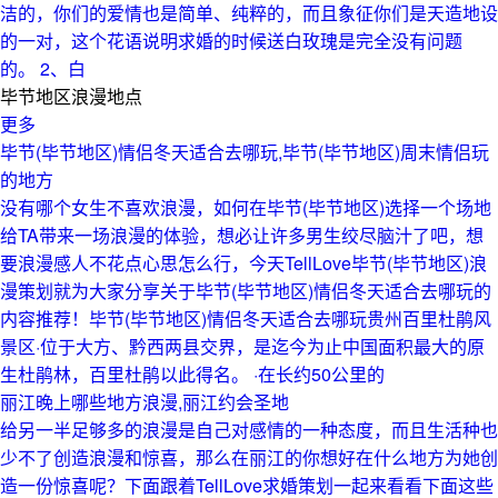
洁的，你们的爱情也是简单、纯粹的，而且象征你们是天造地设
的一对，这个花语说明求婚的时候送白玫瑰是完全没有问题
的。 2、白
毕节地区浪漫地点
更多
毕节(毕节地区)情侣冬天适合去哪玩,毕节(毕节地区)周末情侣玩
的地方
没有哪个女生不喜欢浪漫，如何在毕节(毕节地区)选择一个场地
给TA带来一场浪漫的体验，想必让许多男生绞尽脑汁了吧，想
要浪漫感人不花点心思怎么行，今天TellLove毕节(毕节地区)浪
漫策划就为大家分享关于毕节(毕节地区)情侣冬天适合去哪玩的
内容推荐！毕节(毕节地区)情侣冬天适合去哪玩贵州百里杜鹃风
景区·位于大方、黔西两县交界，是迄今为止中国面积最大的原
生杜鹃林，百里杜鹃以此得名。 ·在长约50公里的
丽江晚上哪些地方浪漫,丽江约会圣地
给另一半足够多的浪漫是自己对感情的一种态度，而且生活种也
少不了创造浪漫和惊喜，那么在丽江的你想好在什么地方为她创
造一份惊喜呢？下面跟着TellLove求婚策划一起来看看下面这些