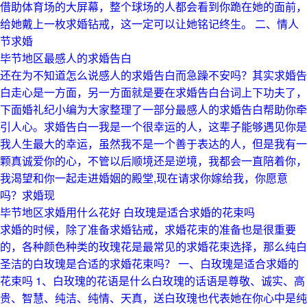
借助体育场的大屏幕，整个球场的人都会看到你跪在她的面前，
给她戴上一枚求婚钻戒，这一定可以让她铭记终生。 二、情人
节求婚
毕节地区最感人的求婚告白
还在为不知道怎么说感人的求婚告白而急躁不安吗？其实求婚告
白走心是一方面，另一方面就是要在求婚告白台词上下功夫了，
下面婚礼纪小编为大家整理了一部分最感人的求婚告白帮助你牵
引人心。求婚告白一我是一个很幸运的人，这辈子能够遇见你是
我人生最大的幸运，虽然我不是一个善于表达的人，但是我有一
颗真诚爱你的心，不管以后顺境还是逆境，我都会一直陪着你，
我渴望和你一起走进婚姻的殿堂,现在请求你嫁给我，你愿意
吗？求婚现
毕节地区求婚用什么花好 白玫瑰是适合求婚的花束吗
求婚的时候，除了准备求婚钻戒，求婚花束的准备也是很重要
的，各种颜色种类的玫瑰花是最常见的求婚花束选择，那么纯白
圣洁的白玫瑰是合适的求婚花束吗？ 一、白玫瑰是适合求婚的
花束吗 1、白玫瑰的花语是什么白玫瑰的话语是尊敬、诚实、高
贵、智慧、纯洁、纯情、天真，送白玫瑰也代表她在你心中是纯