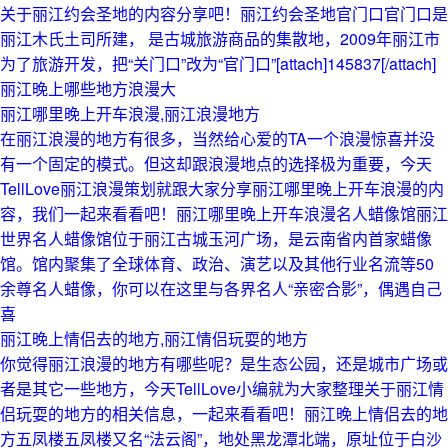
关于丽江约会圣地的内容分享吧！丽江约会圣地官门口官门口是
丽江木氏土司所建， 是古城旅游商品的集散地，2009年丽江市
为了旅游开发，把“关门口”改为“官门口”[attach]145837[/attach]
丽江晚上哪些地方浪漫大
丽江哪里晚上开车浪漫,丽江浪漫地方
在丽江浪漫的地方有很多，当然给心爱的TA一个浪漫惊喜并没
有一个固定的模式。但这却跟浪漫地点的选择极为重要，今天
TellLove丽江浪漫策划就跟大家分享丽江哪里晚上开车浪漫的内
容，我们一起来看看吧！丽江哪里晚上开车浪漫名人蜡像馆丽江
世界名人蜡像馆位于丽江古城玉河广场，是云南省内首家蜡像
馆。馆内聚集了全球体育、政治、演艺以及其他行业名流等50
余尊名人蜡像，你可以在这里与各界名人“亲密合影”，偶遇自己
喜
丽江晚上情侣去的地方,丽江情侣玩耍的地方
你觉得丽江浪漫的地方有哪些呢？是生态公园，还是城市广场或
者是其它一些地方，今天TellLove小编就为大家整理关于丽江情
侣玩耍的地方的相关信息，一起来看看吧！丽江晚上情侣去的地
方五凤楼五凤楼又名“法云阁”，地处黑龙潭北端，原址位于白沙