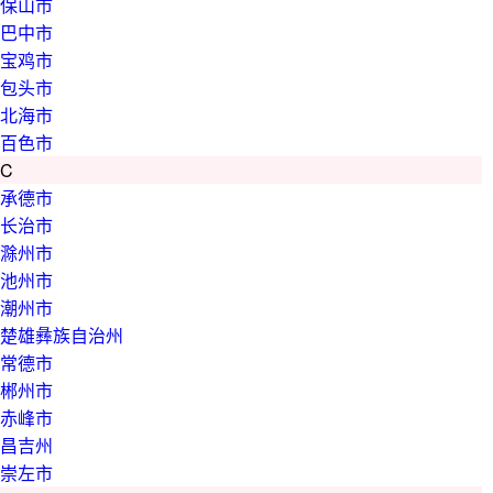
保山市
巴中市
宝鸡市
包头市
北海市
百色市
C
承德市
长治市
滁州市
池州市
潮州市
楚雄彝族自治州
常德市
郴州市
赤峰市
昌吉州
崇左市