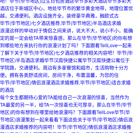
吧！毕节(毕节地区)过生日包房酒店毕节多彩大酒店毕节多彩大
酒店位于新城区中心，地处毕节市的繁华黄金地带，地理位置优
越，交通便利。酒店设施齐全，装修豪华典雅，融欧式古
毕节(毕节地区)七夕酒店推荐,毕节(毕节地区)半岛酒店求婚
浪漫这样的举动对于情侣之间来讲，说大不大，说小不小，能确
定的是一定会给TA带来惊喜感，那么在毕节(毕节地区)的你有想
到哪些地方来执行你的浪漫计划了吗？下面跟着TellLove一起来
了解下关于毕节(毕节地区)七夕酒店推荐的相关内容吧！毕节(毕
节地区)半岛酒店求婚毕节汉庭快捷公寓毕节汉庭快捷公寓位于
学院路，交通便利。周边有多家餐馆和超市，生活购物十分方
便。拥有各类舒适房间，房间干净，布置温馨，为您的住
毕节(毕节地区)情侣浪漫酒店求婚推荐,毕节(毕节地区)适合求婚
的酒店
每个女生都期待心爱的TA能给自己一次浪漫的惊喜，当然作为
TA最爱的另一半，给TA一次惊喜也无可厚非，那么在毕节(毕节
地区)的你有想到在哪里给她浪漫吗？下面跟着TellLove毕节(毕
节地区)浪漫策划一起来看看下面这些关于毕节(毕节地区)情侣浪
漫酒店求婚推荐的内容吧！毕节(毕节地区)情侣浪漫酒店求婚推