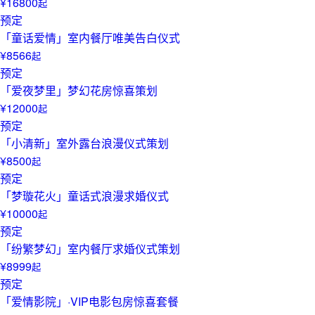
¥16800
起
预定
「童话爱情」室内餐厅唯美告白仪式
¥8566
起
预定
「爱夜梦里」梦幻花房惊喜策划
¥12000
起
预定
「小清新」室外露台浪漫仪式策划
¥8500
起
预定
「梦璇花火」童话式浪漫求婚仪式
¥10000
起
预定
「纷繁梦幻」室内餐厅求婚仪式策划
¥8999
起
预定
「爱情影院」·VIP电影包房惊喜套餐