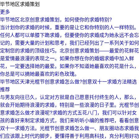
毕节地区求婚策划
更多
毕节地区北京创意求婚策划，如何使你的求婚特别?
当计划你的求婚的时候，重要的是让它和你特别的人一样特别。
任何人都可以单膝下跪求婚，但要使你的求婚成为她永远不会忘
记的，需要大量的计划和思考，我们已经列出了一系列关于如何
定制您的求婚的顶级技巧。北京创意求婚策划——最爱的花鲜花
是爱情最浪漫的表现之一。如果你想在你的婚姻求婚中加入鲜
花，一定要选择她的最爱。如果你不知道她最喜欢的花是什么，
你总是可以摘她最喜欢的彩色玫瑰。
毕节地区天津光棍节创意求婚怎么做?创意双十一求婚方法精选
推荐
与男友向往已久，认定对方就是自己愿意托付终生的人，那么，
就会开始期待浪漫的求婚，特别是一些浪漫的日子里。光棍节创
意求婚怎么做才浪漫呢?求婚的方式五花八门，我们可以针对女
孩的喜好来制定求婚方式，我们来听听小编的推荐吧，看看创意
双十一求婚方法。光棍节创意求婚怎么做一、朋友圈动态求婚我
们应该跟上时代的脚步，要懂得善于利用高科技，充分利用好功