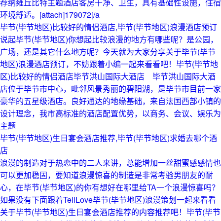
荐纳雍丘比特主题酒店客房干净、卫生，具有基础性设施，住宿
环境舒适。[attach]179072[/a
毕节(毕节地区)比较好的情侣酒店,毕节(毕节地区)浪漫酒店预订
说起毕节(毕节地区)你想起比较浪漫的地方有哪些呢？是公园，
广场，还是其它什么地方呢？今天就为大家分享关于毕节(毕节
地区)浪漫酒店预订，不妨跟着小编一起来看看吧！毕节(毕节地
区)比较好的情侣酒店毕节洪山国际大酒店 毕节洪山国际大酒
店位于毕节市中心，毗邻风景秀丽的碧阳湖，是毕节市目前一家
豪华的五星级酒店。良好通达的地缘基础，来自法国西部小镇的
设计理念，我市高标准的酒店配置优势，以商务、会议、娱乐为
主题
毕节(毕节地区)生日宴会酒店推荐,毕节(毕节地区)求婚去哪个酒
店
浪漫的制造对于热恋中的二人来讲，总能增加一丝甜蜜感感情也
可以更加稳固，要知道浪漫惊喜的制造是非常考验男朋友的耐
心，在毕节(毕节地区)的你有想好在哪里给TA一个浪漫惊喜吗？
如果没有下面跟着TellLove毕节(毕节地区)浪漫策划一起来看看
关于毕节(毕节地区)生日宴会酒店推荐的内容推荐吧！毕节(毕节