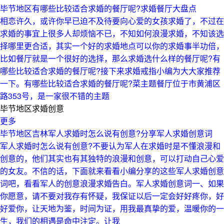
毕节地区有哪些比较适合求婚的餐厅呢?求婚餐厅大盘点
相恋许久，或许你早已迫不及待要向心爱的女孩求婚了，不过在
求婚的事宜上很多人却烦恼不已，不知如何浪漫求婚，不知该选
择哪里更合适，其实一个好的求婚地点可以你的求婚事半功倍，
比如餐厅就是一个很好的选择，那么求婚选什么样的餐厅呢?有
哪些比较适合求婚的餐厅呢?接下来求婚戒指小编为大大家推荐
一下。有哪些比较适合求婚的餐厅呢?菜主题餐厅位于市黄浦区
路353号，是一家很不错的主题
毕节地区求婚创意
更多
毕节地区吉林军人求婚时怎么说有创意?分享军人求婚创意词
军人求婚时怎么说有创意?不要认为军人在求婚时是不懂浪漫和
创意的，他们其实也有其独特的浪漫和创意，可以打动自己心爱
的女友。不信的话，下面就来看看小编分享的这些军人求婚创意
词吧，看看军人的创意浪漫求婚告白。军人求婚创意词一、如果
你愿意，请不要对我存有怀疑，我保证以后一定会好好疼你，好
好爱你，让天地为鉴，时间为证，用我最真挚的爱，温暖你的一
生，我们的相遇是命中注定。让我