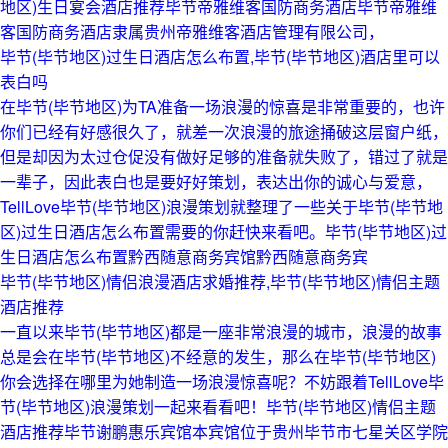
地区)生日宴会酒店推荐毕节帝雅维客国防商务酒店毕节帝雅维
客国防商务酒店隶属贵州帝雅维客酒店管理有限公司，
毕节(毕节地区)过生日酒店怎么布置,毕节(毕节地区)酒店里可以
表白吗
在毕节(毕节地区)为TA准备一场浪漫的惊喜是非常重要的，也许
你们已经有好感很久了，就差一次浪漫的旅途捅破这层窗户纸，
但是却因为太过仓促没有做好足够的准备就失败了，错过了就是
一辈子，因此表白也是要好好策划，表达出你的诚心与爱意，
TellLove毕节(毕节地区)浪漫策划就整理了一些关于毕节(毕节地
区)过生日酒店怎么布置需要的你赶快来看吧。毕节(毕节地区)过
生日酒店怎么布置黔西随意商务宾馆黔西随意商务宾
毕节(毕节地区)情侣浪漫酒店求婚推荐,毕节(毕节地区)情侣主题
酒店推荐
一直以来毕节(毕节地区)都是一座非常浪漫的城市，浪漫的故事
总是会在毕节(毕节地区)不经意的发生，那么在毕节(毕节地区)
你会选择在哪里为她制造一场浪漫惊喜呢？不妨跟着TellLove毕
节(毕节地区)浪漫策划一起来看看吧！毕节(毕节地区)情侣主题
酒店推荐毕节谢鹏惠乐宾馆本宾馆位于贵州毕节市七星关区学院