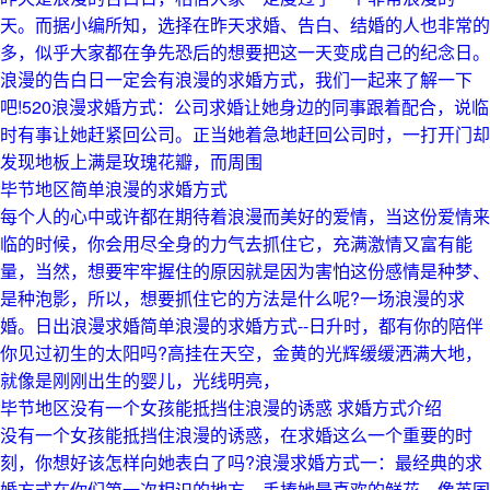
天。而据小编所知，选择在昨天求婚、告白、结婚的人也非常的
多，似乎大家都在争先恐后的想要把这一天变成自己的纪念日。
浪漫的告白日一定会有浪漫的求婚方式，我们一起来了解一下
吧!520浪漫求婚方式：公司求婚让她身边的同事跟着配合，说临
时有事让她赶紧回公司。正当她着急地赶回公司时，一打开门却
发现地板上满是玫瑰花瓣，而周围
毕节地区简单浪漫的求婚方式
每个人的心中或许都在期待着浪漫而美好的爱情，当这份爱情来
临的时候，你会用尽全身的力气去抓住它，充满激情又富有能
量，当然，想要牢牢握住的原因就是因为害怕这份感情是种梦、
是种泡影，所以，想要抓住它的方法是什么呢?一场浪漫的求
婚。日出浪漫求婚简单浪漫的求婚方式--日升时，都有你的陪伴
你见过初生的太阳吗?高挂在天空，金黄的光辉缓缓洒满大地，
就像是刚刚出生的婴儿，光线明亮，
毕节地区没有一个女孩能抵挡住浪漫的诱惑 求婚方式介绍
没有一个女孩能抵挡住浪漫的诱惑，在求婚这么一个重要的时
刻，你想好该怎样向她表白了吗?浪漫求婚方式一：最经典的求
婚方式在你们第一次相识的地方，手捧她最喜欢的鲜花，像英国