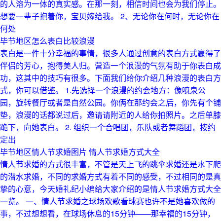
的人溶为一体的真实感。在那一刻，相信时间也会为我们停止。
想要一辈子抱着你，宝贝嫁给我。 2、无论你在何时，无论你在
何处
毕节地区怎么表白比较浪漫
表白是一件十分幸福的事情，很多人通过创意的表白方式赢得了
伴侣的芳心，抱得美人归。营造一个浪漫的气氛有助于你表白成
功，这其中的技巧有很多。下面我们给你介绍几种浪漫的表白方
式，你可以借鉴。 1.先选择一个浪漫的约会地方：像喷泉公
园，旋转餐厅或者是自然公园。你俩在那约会之后，你先有个铺
垫，浪漫的话都说过后，邀请请附近的人给你拍照片。之后单膝
跪下，向她表白。 2. 组织一个合唱团，乐队或者舞蹈团，按约
定出
毕节地区情人节求婚图片 情人节求婚方式大全
情人节求婚的方式很丰富，不管是天上飞的跳伞求婚还是水下爬
的潜水求婚，不同的求婚方式有着不同的感受，不过相同的是真
挚的心意，今天婚礼纪小编给大家介绍的是情人节求婚方式大全
一览。 一、情人节求婚之球场欢歌看球赛也许不是她喜欢做的
事，不过想想看，在球场休息的15分钟——那幸福的15分钟，