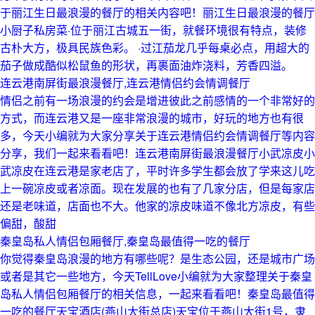
于丽江生日最浪漫的餐厅的相关内容吧！丽江生日最浪漫的餐厅
小厨子私房菜·位于丽江古城五一街，就餐环境很有特点，装修
古朴大方，极具民族色彩。 ·过江茄龙几乎每桌必点，用超大的
茄子做成酷似松鼠鱼的形状，再裹面油炸浇料，芳香四溢。
连云港南屏街最浪漫餐厅,连云港情侣约会情调餐厅
情侣之前有一场浪漫的约会是增进彼此之前感情的一个非常好的
方式，而连云港又是一座非常浪漫的城市，好玩的地方也有很
多，今天小编就为大家分享关于连云港情侣约会情调餐厅等内容
分享，我们一起来看看吧！连云港南屏街最浪漫餐厅小武凉皮小
武凉皮在连云港是家老店了，平时许多学生都会放了学来这儿吃
上一碗凉皮或者凉面。现在发展的也有了几家分店，但是每家店
还是老味道，店面也不大。他家的凉皮味道不像北方凉皮，有些
偏甜，酸甜
秦皇岛私人情侣包厢餐厅,秦皇岛最值得一吃的餐厅
你觉得秦皇岛浪漫的地方有哪些呢？是生态公园，还是城市广场
或者是其它一些地方，今天TellLove小编就为大家整理关于秦皇
岛私人情侣包厢餐厅的相关信息，一起来看看吧！秦皇岛最值得
一吃的餐厅天宝酒店(燕山大街总店)天宝位于燕山大街1号，隶