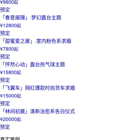
¥9800
起
预定
「春意阑珊」·梦幻露台主题
¥12800
起
预定
「甜蜜爱之屋」·室内粉色系求婚
¥7800
起
预定
「怦然心动」露台热气球主题
¥15800
起
预定
「飞翼车」网红爆款时尚货车求婚
¥15000
起
预定
「林间初晨」清新治愈系告白仪式
¥20000
起
预定
真实案例