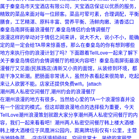
属于秦皇岛市天宝酒店有限公司，天宝酒店保证以优质的服务，
精致的菜品来面对每一位顾客。菜品可荤可素，合理调配，平衡
膳食，工艺精湛、原料丰富、营养平衡、汤鲜肉嫩、清香适口
秦皇岛南屏街最浪漫餐厅,秦皇岛情侣约会情调餐厅
浪漫这样的举动对于情侣之间来讲，说大不大，说小不小，能确
定的是一定会给TA带来惊喜感，那么在秦皇岛的你有想到哪些
地方来执行你的浪漫计划了吗？下面跟着TellLove一起来了解下
关于秦皇岛情侣约会情调餐厅的相关内容吧！秦皇岛南屏街最浪
漫餐厅又见面(民族路店)清新又小资的面馆，从装修到环境，都
是干净又新潮。肥肠面非常诱人，虽然外表看起来很简单，吃起
来让人欲罢不能。店家还提供免费wifi。[attach
潮州两人私密空间餐厅,潮州约会的浪漫餐厅
在潮州浪漫的地方有很多，当然给心爱的TA一个浪漫惊喜并没
有一个固定的模式。但这却跟浪漫地点的选择极为重要，今天
TellLove潮州浪漫策划就跟大家分享潮州两人私密空间餐厅的内
容，我们一起来看看吧！潮州两人私密空间餐厅韩上楼大酒楼·
韩上楼大酒楼位于凤凰洲公园内，距离牌坊街仅有1公里，主营
当地特色菜。 ·店内环境超级好，空间非常大，装修的富丽堂