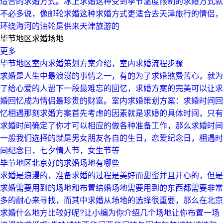
适合的求婚方式。冰上求婚这种受到季节温度限制的求婚方式就
不必多说，像邮轮求婚这种求婚方式更适合去天津旅行的情侣，
环绕海河的油轮是供来天津旅游的
毕节地区求婚场地
更多
毕节地区室内求婚策划方案介绍，室内求婚流程步骤
求婚是人生中最浪漫的事情之一，有的为了求婚煞费苦心，就为
了给心爱的人留下一段最难忘的回忆，求婚方案的完美可以让求
婚回忆成为情侣最珍贵的财富。室内求婚策划方案：求婚时间回
忆相遇那刻求婚方案首先考虑的因素就是求婚的具体时间，只有
求婚时间确定了你才可以相应的做各种准备工作，那么求婚时间
一般我们选择的就是男女朋友各自的生日，恋爱纪念日，相遇时
间纪念日，七夕情人节，女生节等
毕节地区北京好的求婚场地有哪些
求婚是浪漫的，准备求婚的过程是美好而甜蜜并且开心的，但是
求婚需要用到的场地和布置结婚场地需要用到的东西都需要非常
多的耐心来寻找，而其中求婚从场地的选择很重要，那么在北京
求婚什么地方比较好呢?让小编为你介绍几个场地让你布置一场