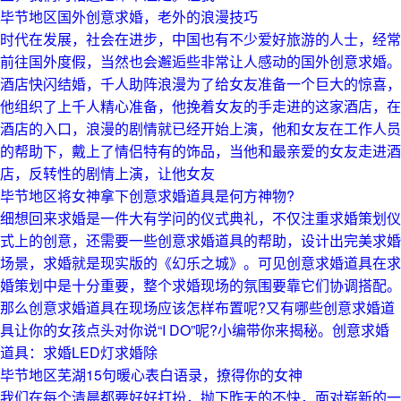
毕节地区国外创意求婚，老外的浪漫技巧
时代在发展，社会在进步，中国也有不少爱好旅游的人士，经常
前往国外度假，当然也会邂逅些非常让人感动的国外创意求婚。
酒店快闪结婚，千人助阵浪漫为了给女友准备一个巨大的惊喜，
他组织了上千人精心准备，他挽着女友的手走进的这家酒店，在
酒店的入口，浪漫的剧情就已经开始上演，他和女友在工作人员
的帮助下，戴上了情侣特有的饰品，当他和最亲爱的女友走进酒
店，反转性的剧情上演，让他女友
毕节地区将女神拿下创意求婚道具是何方神物?
细想回来求婚是一件大有学问的仪式典礼，不仅注重求婚策划仪
式上的创意，还需要一些创意求婚道具的帮助，设计出完美求婚
场景，求婚就是现实版的《幻乐之城》。可见创意求婚道具在求
婚策划中是十分重要，整个求婚现场的氛围要靠它们协调搭配。
那么创意求婚道具在现场应该怎样布置呢?又有哪些创意求婚道
具让你的女孩点头对你说“I DO”呢?小编带你来揭秘。创意求婚
道具：求婚LED灯求婚除
毕节地区芜湖15句暖心表白语录，撩得你的女神
我们在每个清晨都要好好打扮，抛下昨天的不快，面对崭新的一