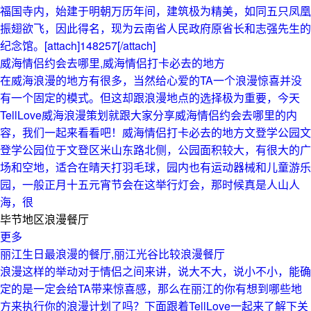
福国寺内，始建于明朝万历年间，建筑极为精美，如同五只凤凰
振翅欲飞，因此得名，现为云南省人民政府原省长和志强先生的
纪念馆。[attach]148257[/attach]
威海情侣约会去哪里,威海情侣打卡必去的地方
在威海浪漫的地方有很多，当然给心爱的TA一个浪漫惊喜并没
有一个固定的模式。但这却跟浪漫地点的选择极为重要，今天
TellLove威海浪漫策划就跟大家分享威海情侣约会去哪里的内
容，我们一起来看看吧！威海情侣打卡必去的地方文登学公园文
登学公园位于文登区米山东路北侧，公园面积较大，有很大的广
场和空地，适合在晴天打羽毛球，园内也有运动器械和儿童游乐
园，一般正月十五元宵节会在这举行灯会，那时候真是人山人
海，很
毕节地区浪漫餐厅
更多
丽江生日最浪漫的餐厅,丽江光谷比较浪漫餐厅
浪漫这样的举动对于情侣之间来讲，说大不大，说小不小，能确
定的是一定会给TA带来惊喜感，那么在丽江的你有想到哪些地
方来执行你的浪漫计划了吗？下面跟着TellLove一起来了解下关