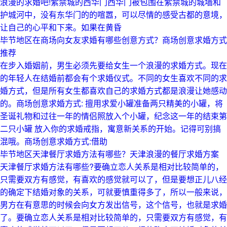
浪漫的求婚吧!紫禁城的西华门西华门被包围在紫禁城的城墙和
护城河中，没有东华门的的喧嚣，可以尽情的感受古都的意境，
让自己的心平和下来。如果在黄昏
毕节地区在商场向女友求婚有哪些创意方式？商场创意求婚方式
推荐
在步入婚姻前，男生必须先要给女生一个浪漫的求婚方式。现在
的年轻人在结婚前都会有个求婚仪式。不同的女生喜欢不同的求
婚方式，但是所有女生都喜欢自己的求婚方式都是浪漫让她感动
的。商场创意求婚方式: 擅用求爱小罐准备两只精美的小罐，将
圣诞礼物和过往一年的情侣照放入个小罐，纪念这一年的结束第
二只小罐 放入你的求婚戒指，寓意新关系的开始。记得可别搞
混哦。商场创意求婚方式:借助
毕节地区天津餐厅求婚方法有哪些？天津浪漫的餐厅求婚方案
天津餐厅求婚方法有哪些?要确立恋人关系是相对比较简单的，
只需要双方有感觉，有喜欢的感觉就可以了，但是要想正儿八经
的确定下结婚对象的关系，可就要慎重得多了，所以一般来说，
男方在有意思的时候会向女方发出信号，这个信号，也就是求婚
了。要确立恋人关系是相对比较简单的，只需要双方有感觉，有