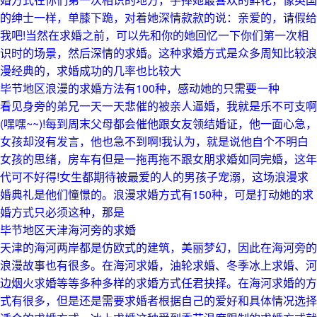
的绅士一样，单膝下跪，对着她深情款款的说：亲爱的，请假给
我吧!当然在求婚之前，可以先和你的她回忆一下你们第一次相
识时的场景，然后深情的求婚。这种求婚方式是众多周知比较浪
漫经典的，求婚成功的几率也比较大
毕节地区浪漫的求婚方法有100种，感动她的只需要一种
看见身旁的弟兄一天一天悲催的被亲人逼婚，我就是乐不可支啊
(嘿嘿~~)!每到周末父母都会催他跟女友领结婚证，他一面心急，
女孩却沒有发言，他也急不到啊!我认为，就是说他自个不明白
女孩的思绪，房车有但是一拖再拖不跟女朋求婚如同完婚，这年
代可不好得!女生都期待被最爱的人的男孩子宠溺，这场浪漫求
婚典礼是他们憧憬的。浪漫求婚方式有150种，可是打动她的求
婚方式只必须这种，那是
毕节地区天津海河旁的求婚
天津的海河两岸都是仿欧式的建筑，美丽梦幻，因此在海河旁的
浪漫故事也有很多。在海河求婚，油轮求婚、冬季冰上求婚、河
边烟火求婚等等多种多样的求婚方式任君抉择。在海河求婚的方
式有很多，但是还是需要求婚者根据自己的爱好和具体情况选择