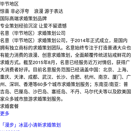
毕节地区
惊喜 非必浮夸 浪漫 源于表达
国际高端求婚策划品牌
专业策划经验沉淀 让爱不留遗憾
名意（毕节地区）求婚策划公司
名意（毕节地区）求婚策划公司，于2014年正式成立，是国内
拥有独立商标的求婚策划团队。名意始终专注于打造普通大众也
有能力消费的浪漫、创意求婚策划，全面颠覆传统送钻戒鲜花的
求婚方式。截至2015年8月，名意已经服务近万对情侣，获得广
大消费者好评。目前名意服务范围已经涵盖中国：北京、上海、
重庆、天津、成都、武汉、长沙、合肥、杭州、南京、厦门、广
州、深圳、香港等60多个城市求婚策划服务；东南亚/南亚：普
吉岛、巴厘岛、沙巴岛、塞班岛、不丹、马尔代夫等以及欧美国
家众多城市旅游求婚策划服务。
求婚套餐
更多
「漫步」冰蓝小清新求婚策划