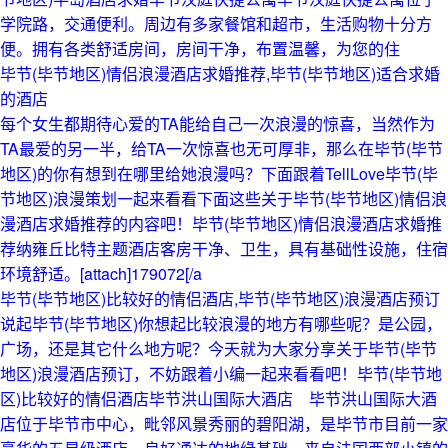
学院路，交通便利。周边有多家餐馆和超市，生活购物十分方
便。拥有各类舒适房间，房间干净，布置温馨，为您的住
毕节(毕节地区)情侣浪漫酒店求婚推荐,毕节(毕节地区)适合求婚
的酒店
每个女生都期待心爱的TA能给自己一次浪漫的惊喜，当然作为
TA最爱的另一半，给TA一次惊喜也无可厚非，那么在毕节(毕节
地区)的你有想到在哪里给她浪漫吗？下面跟着TellLove毕节(毕
节地区)浪漫策划一起来看看下面这些关于毕节(毕节地区)情侣浪
漫酒店求婚推荐的内容吧！毕节(毕节地区)情侣浪漫酒店求婚推
荐纳雍丘比特主题酒店客房干净、卫生，具有基础性设施，住宿
环境舒适。[attach]179072[/a
毕节(毕节地区)比较好的情侣酒店,毕节(毕节地区)浪漫酒店预订
说起毕节(毕节地区)你想起比较浪漫的地方有哪些呢？是公园，
广场，还是其它什么地方呢？今天就为大家分享关于毕节(毕节
地区)浪漫酒店预订，不妨跟着小编一起来看看吧！毕节(毕节地
区)比较好的情侣酒店毕节洪山国际大酒店 毕节洪山国际大酒
店位于毕节市中心，毗邻风景秀丽的碧阳湖，是毕节市目前一家