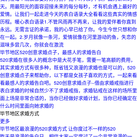
天。用最阳光的面容迎接未来的每分每秒，才有机会遇上最好的
爱情。让我们一起走进今天的表白语录大全看看这些真实的情感
历程。暖心表白语录1.不管风雨再不再来，让我的爱伴着你直到
永远。无需言证的承诺，我的心早已给了你。今生今世只想和你
在一起。2.岁月就像一条河，爱情就像在河里游动的鱼，失恋的
滋味多尝几次，你就会在激流
毕节地区520创意求婚点子，最感人的求婚告白
520求婚在很多人的概念中是大花手笔，需要一笔高额的费用，
其实求婚方式有很多种，既省钱又浪漫的求婚也是可以的，520
创意求婚点子来帮助你，以下都是女孩子喜欢的方式，一起来看
看最感人的求婚告白吧。520创意求婚点子--借由求婚戒指进行
表白求婚的时候自然少不了求婚戒指，求婚钻戒在这样的场所里
面上场是非常合适的，当你已经做好求婚计划，当你已经确定在
什么时间里面向她求婚的
毕节地区求婚方式
更多
毕节地区最浪漫的520求婚方式 让你度过不一样的520
昨天是浪漫的告白日，相信大家一定度过了一个非常浪漫的一