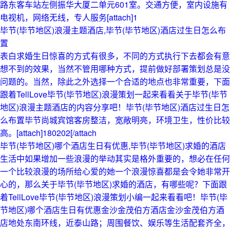
路东客车站左侧振华大厦二单元601室。交通方便，室内设施有
电视机，网络无线，专人服务[attach]1
毕节(毕节地区)浪漫主题酒店,毕节(毕节地区)酒店过生日怎么布
置
表白求婚生日惊喜的方式有很多，不同的方式执行下去都会有意
想不到的效果，当然不管用哪种方式，提前做好部署策划总是没
问题的。当然，除此之外选择一个合适的地点也非常重要，下面
跟着TellLove毕节(毕节地区)浪漫策划一起来看看关于毕节(毕节
地区)浪漫主题酒店的内容分享吧！毕节(毕节地区)酒店过生日怎
么布置毕节尚城宾馆客房整洁，宽敞明亮，环境卫生，性价比较
高。[attach]180202[/attach
毕节(毕节地区)哪个酒店生日有优惠,毕节(毕节地区)求婚的酒店
生活中如果增加一些浪漫的举动其实是格外重要的，想必在任何
一个比较浪漫的场所给心爱的她一个浪漫惊喜都是会令她非常开
心的，那么关于毕节(毕节地区)求婚的酒店，有哪些呢？下面跟
着TellLove毕节(毕节地区)浪漫策划小编一起来看看吧！毕节(毕
节地区)哪个酒店生日有优惠金沙金茂伯方酒店金沙金茂伯方酒
店地处东南环线，近泰山路；周围餐饮、娱乐等生活配套齐全，