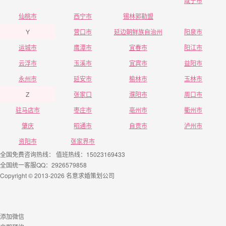
咸宁市
仙桃市
西宁市
锡林郭勒盟
Y
营口市
延边朝鲜族自治州
阳泉市
运城市
鹰潭市
宜春市
阳江市
云浮市
玉溪市
宜宾市
益阳市
永州市
延安市
榆林市
玉林市
Z
张家口
濮阳市
周口市
驻马店市
枣庄市
亳州市
衢州市
肇庆
昭通市
自贡市
泸州市
资阳市
张家界市
全国免费咨询热线： 值班热线：15023169433
全国统一客服QQ：2926579858
Copyright © 2013-2026 名意求婚策划公司
添加微信