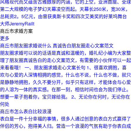
风格现代而又蕴含古雅醇厚的内涵，它的上空，亚洲首座、全球
第二大规模的电子梦幻天幕凌空而起。天幕长250米，宽30米，
总耗资2。5亿元，由曾获奥斯卡奖和四次艾美奖的好莱坞舞台
大师JeremyRailt
商丘市求婚方案
更多
商丘市朋友圈求婚说什么 真诚告白朋友圈走心文案范文
朋友圈求婚可以说的话语是真诚和温暖的，婚礼纪小编为大家整
理了朋友圈真诚告白的走心文案范文，有需要的小伙伴可以一起
来看看哦！ 一、朋友圈求婚走心文案长句 1、很喜欢拥抱，喜
欢与心爱的人深情相拥的感觉，什么也不说，什么也不做，就只
是静静地拥抱，久久不要分开，似乎只有这样，才能体会与心爱
的人溶为一体的真实感。在那一刻，相信时间也会为我们停止。
想要一辈子抱着你，宝贝嫁给我。 2、无论你在何时，无论你在
何处
商丘市怎么表白比较浪漫
表白是一件十分幸福的事情，很多人通过创意的表白方式赢得了
伴侣的芳心，抱得美人归。营造一个浪漫的气氛有助于你表白成