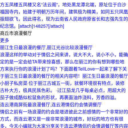
方五凤楼五凤楼又名“法云阁”，地处黑龙潭北端，原址位于白沙
福国寺内，始建于明朝万历年间，建筑极为精美，如同五只凤凰
振翅欲飞，因此得名，现为云南省人民政府原省长和志强先生的
纪念馆。[attach]148257[/attach]
商丘市浪漫餐厅
更多
丽江生日最浪漫的餐厅,丽江光谷比较浪漫餐厅
浪漫这样的举动对于情侣之间来讲，说大不大，说小不小，能确
定的是一定会给TA带来惊喜感，那么在丽江的你有想到哪些地
方来执行你的浪漫计划了吗？下面跟着TellLove一起来了解下关
于丽江生日最浪漫的餐厅的相关内容吧！丽江生日最浪漫的餐厅
小厨子私房菜·位于丽江古城五一街，就餐环境很有特点，装修
古朴大方，极具民族色彩。 ·过江茄龙几乎每桌必点，用超大的
茄子做成酷似松鼠鱼的形状，再裹面油炸浇料，芳香四溢。
连云港南屏街最浪漫餐厅,连云港情侣约会情调餐厅
情侣之前有一场浪漫的约会是增进彼此之前感情的一个非常好的
方式，而连云港又是一座非常浪漫的城市，好玩的地方也有很
多，今天小编就为大家分享关于连云港情侣约会情调餐厅等内容