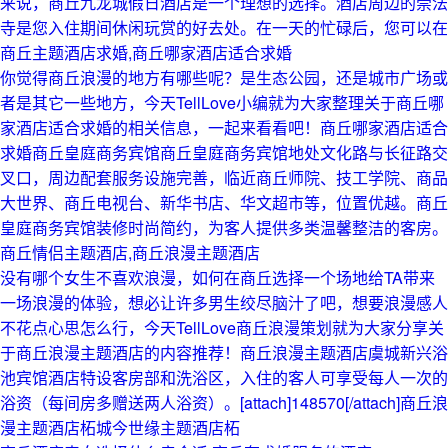
来说，商丘九龙城假日酒店是一个理想的选择。酒店周边的崇法
寺是您入住期间休闲玩赏的好去处。在一天的忙碌后，您可以在
商丘主题酒店求婚,商丘哪家酒店适合求婚
你觉得商丘浪漫的地方有哪些呢？是生态公园，还是城市广场或
者是其它一些地方，今天TellLove小编就为大家整理关于商丘哪
家酒店适合求婚的相关信息，一起来看看吧！商丘哪家酒店适合
求婚商丘皇庭商务宾馆商丘皇庭商务宾馆地处文化路与长征路交
叉口，周边配套服务设施完善，临近商丘师院、技工学院、商品
大世界、商丘电视台、新华书店、华文超市等，位置优越。商丘
皇庭商务宾馆装修时尚简约，为客人提供多类温馨整洁的客房。
商丘情侣主题酒店,商丘浪漫主题酒店
没有哪个女生不喜欢浪漫，如何在商丘选择一个场地给TA带来
一场浪漫的体验，想必让许多男生绞尽脑汁了吧，想要浪漫感人
不花点心思怎么行，今天TellLove商丘浪漫策划就为大家分享关
于商丘浪漫主题酒店的内容推荐！商丘浪漫主题酒店虞城新兴浴
池宾馆酒店特设客房部和洗浴区，入住的客人可享受每人一次的
浴资（每间房多赠送两人浴资）。[attach]148570[/attach]商丘浪
漫主题酒店柘城今世缘主题酒店柘