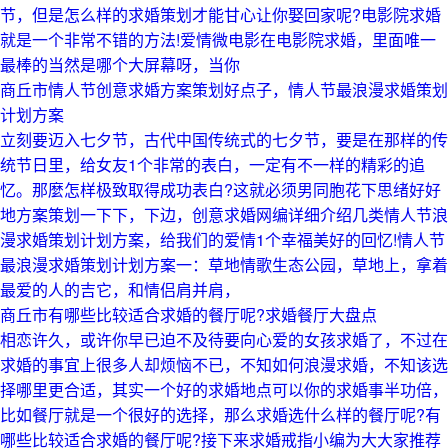
节，但是怎么样的求婚策划才能甘心让你娶回家呢?电影院求婚
就是一个非常不错的方法!爱情微电影在电影院求婚，里面唯一
最棒的当然是哪个大屏幕呀，当你
商丘市情人节创意求婚方案策划好点子，情人节最浪漫求婚策划
计划方案
立刻要迈入七夕节，古代中国传统式的七夕节，要是在那样的传
统节日里，给女友1个非常的表白，一定有不一样的精彩的追
忆。那麼怎样极致取得成功表白?这就必须男同胞花下思绪好好
地方案策划一下下，下边，创意求婚网编详细介绍几类情人节浪
漫求婚策划计划方案，给我们的爱情1个幸福美好的回忆!情人节
最浪漫求婚策划计划方案一：草地情歌生态公园，草地上，拿着
最爱的人的吉它，和情侣肩并肩，
商丘市有哪些比较适合求婚的餐厅呢?求婚餐厅大盘点
相恋许久，或许你早已迫不及待要向心爱的女孩求婚了，不过在
求婚的事宜上很多人却烦恼不已，不知如何浪漫求婚，不知该选
择哪里更合适，其实一个好的求婚地点可以你的求婚事半功倍，
比如餐厅就是一个很好的选择，那么求婚选什么样的餐厅呢?有
哪些比较适合求婚的餐厅呢?接下来求婚戒指小编为大大家推荐