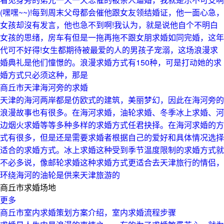
(嘿嘿~~)!每到周末父母都会催他跟女友领结婚证，他一面心急，
女孩却沒有发言，他也急不到啊!我认为，就是说他自个不明白
女孩的思绪，房车有但是一拖再拖不跟女朋求婚如同完婚，这年
代可不好得!女生都期待被最爱的人的男孩子宠溺，这场浪漫求
婚典礼是他们憧憬的。浪漫求婚方式有150种，可是打动她的求
婚方式只必须这种，那是
商丘市天津海河旁的求婚
天津的海河两岸都是仿欧式的建筑，美丽梦幻，因此在海河旁的
浪漫故事也有很多。在海河求婚，油轮求婚、冬季冰上求婚、河
边烟火求婚等等多种多样的求婚方式任君抉择。在海河求婚的方
式有很多，但是还是需要求婚者根据自己的爱好和具体情况选择
适合的求婚方式。冰上求婚这种受到季节温度限制的求婚方式就
不必多说，像邮轮求婚这种求婚方式更适合去天津旅行的情侣，
环绕海河的油轮是供来天津旅游的
商丘市求婚场地
更多
商丘市室内求婚策划方案介绍，室内求婚流程步骤