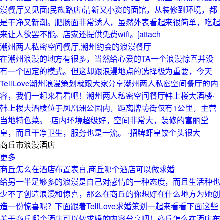
漫餐厅又见面(民族路店)清新又小资的面馆，从装修到环境，都
是干净又新潮。肥肠面非常诱人，虽然外表看起来很简单，吃起
来让人欲罢不能。店家还提供免费wifi。[attach
潮州两人私密空间餐厅,潮州约会的浪漫餐厅
在潮州浪漫的地方有很多，当然给心爱的TA一个浪漫惊喜并没
有一个固定的模式。但这却跟浪漫地点的选择极为重要，今天
TellLove潮州浪漫策划就跟大家分享潮州两人私密空间餐厅的内
容，我们一起来看看吧！潮州两人私密空间餐厅韩上楼大酒楼·
韩上楼大酒楼位于凤凰洲公园内，距离牌坊街仅有1公里，主营
当地特色菜。 ·店内环境超级好，空间非常大，装修的富丽堂
皇，而且干净卫生，服务也是一流。 ·招牌虾皇饺个头很大
商丘市浪漫酒店
更多
商丘怎么在酒店布置表白,商丘哪个酒店可以做求婚
给另一半足够多的浪漫是自己对感情的一种态度，而且生活种也
少不了创造浪漫和惊喜，那么在商丘的你想好在什么地方为她创
造一份惊喜呢？下面跟着TellLove求婚策划一起来看看下面这些
关于商丘哪个酒店可以做求婚的内容分享吧！商丘怎么在酒店布