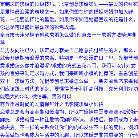
定制您的求婚的顶级技巧。北京创意求婚策划——最爱的花鲜花
是爱情最浪漫的表现之一。如果你想在你的婚姻求婚中加入鲜
花，一定要选择她的最爱。如果你不知道她最喜欢的花是什么，
你总是可以摘她最喜欢的彩色玫瑰。
商丘市天津光棍节创意求婚怎么做?创意双十一求婚方法精选推
荐
与男友向往已久，认定对方就是自己愿意托付终生的人，那么，
就会开始期待浪漫的求婚，特别是一些浪漫的日子里。光棍节创
意求婚怎么做才浪漫呢?求婚的方式五花八门，我们可以针对女
孩的喜好来制定求婚方式，我们来听听小编的推荐吧，看看创意
双十一求婚方法。光棍节创意求婚怎么做一、朋友圈动态求婚我
们应该跟上时代的脚步，要懂得善于利用高科技，充分利用好功
能强大的QQ、微信等。男孩可以
商丘市最时尚的爱情保鲜计之电影院求婚小妙招
恋爱总是会有高潮期和低潮期，所以在感情中需要源源不断的新
鲜感，求婚就是一种让爱情保鲜的秘诀。求婚后，你们成为了未
婚夫妻，不一样的关系会让你们的内心发生不一样的变化，例如
买菜做饭也会成为生活中的乐趣，所以求婚是非常重要的一个环