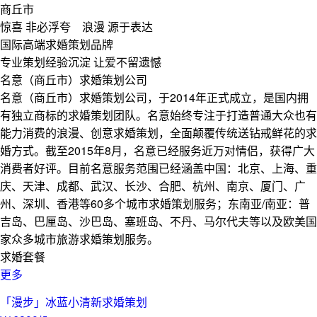
商丘市
惊喜 非必浮夸 浪漫 源于表达
国际高端求婚策划品牌
专业策划经验沉淀 让爱不留遗憾
名意（商丘市）求婚策划公司
名意（商丘市）求婚策划公司，于2014年正式成立，是国内拥
有独立商标的求婚策划团队。名意始终专注于打造普通大众也有
能力消费的浪漫、创意求婚策划，全面颠覆传统送钻戒鲜花的求
婚方式。截至2015年8月，名意已经服务近万对情侣，获得广大
消费者好评。目前名意服务范围已经涵盖中国：北京、上海、重
庆、天津、成都、武汉、长沙、合肥、杭州、南京、厦门、广
州、深圳、香港等60多个城市求婚策划服务；东南亚/南亚：普
吉岛、巴厘岛、沙巴岛、塞班岛、不丹、马尔代夫等以及欧美国
家众多城市旅游求婚策划服务。
求婚套餐
更多
「漫步」冰蓝小清新求婚策划