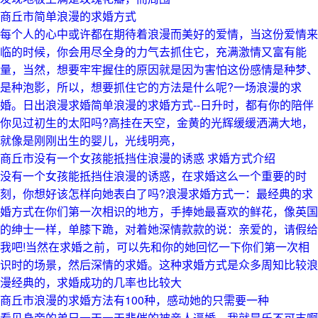
商丘市简单浪漫的求婚方式
每个人的心中或许都在期待着浪漫而美好的爱情，当这份爱情来
临的时候，你会用尽全身的力气去抓住它，充满激情又富有能
量，当然，想要牢牢握住的原因就是因为害怕这份感情是种梦、
是种泡影，所以，想要抓住它的方法是什么呢?一场浪漫的求
婚。日出浪漫求婚简单浪漫的求婚方式--日升时，都有你的陪伴
你见过初生的太阳吗?高挂在天空，金黄的光辉缓缓洒满大地，
就像是刚刚出生的婴儿，光线明亮，
商丘市没有一个女孩能抵挡住浪漫的诱惑 求婚方式介绍
没有一个女孩能抵挡住浪漫的诱惑，在求婚这么一个重要的时
刻，你想好该怎样向她表白了吗?浪漫求婚方式一：最经典的求
婚方式在你们第一次相识的地方，手捧她最喜欢的鲜花，像英国
的绅士一样，单膝下跪，对着她深情款款的说：亲爱的，请假给
我吧!当然在求婚之前，可以先和你的她回忆一下你们第一次相
识时的场景，然后深情的求婚。这种求婚方式是众多周知比较浪
漫经典的，求婚成功的几率也比较大
商丘市浪漫的求婚方法有100种，感动她的只需要一种
看见身旁的弟兄一天一天悲催的被亲人逼婚，我就是乐不可支啊