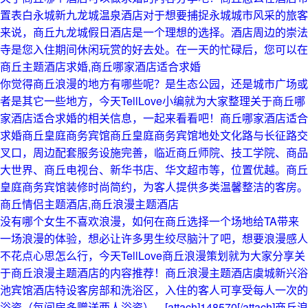
置表白永城新九龙城温泉酒店对于想要捕捉永城城市风采的旅客
来说，商丘九龙城假日酒店是一个理想的选择。酒店周边的崇法
寺是您入住期间休闲玩赏的好去处。在一天的忙碌后，您可以在
商丘主题酒店求婚,商丘哪家酒店适合求婚
你觉得商丘浪漫的地方有哪些呢？是生态公园，还是城市广场或
者是其它一些地方，今天TellLove小编就为大家整理关于商丘哪
家酒店适合求婚的相关信息，一起来看看吧！商丘哪家酒店适合
求婚商丘皇庭商务宾馆商丘皇庭商务宾馆地处文化路与长征路交
叉口，周边配套服务设施完善，临近商丘师院、技工学院、商品
大世界、商丘电视台、新华书店、华文超市等，位置优越。商丘
皇庭商务宾馆装修时尚简约，为客人提供多类温馨整洁的客房。
商丘情侣主题酒店,商丘浪漫主题酒店
没有哪个女生不喜欢浪漫，如何在商丘选择一个场地给TA带来
一场浪漫的体验，想必让许多男生绞尽脑汁了吧，想要浪漫感人
不花点心思怎么行，今天TellLove商丘浪漫策划就为大家分享关
于商丘浪漫主题酒店的内容推荐！商丘浪漫主题酒店虞城新兴浴
池宾馆酒店特设客房部和洗浴区，入住的客人可享受每人一次的
浴资（每间房多赠送两人浴资）。[attach]148570[/attach]商丘浪