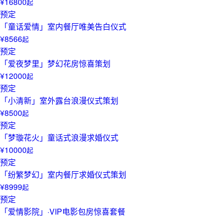
¥16800
起
预定
「童话爱情」室内餐厅唯美告白仪式
¥8566
起
预定
「爱夜梦里」梦幻花房惊喜策划
¥12000
起
预定
「小清新」室外露台浪漫仪式策划
¥8500
起
预定
「梦璇花火」童话式浪漫求婚仪式
¥10000
起
预定
「纷繁梦幻」室内餐厅求婚仪式策划
¥8999
起
预定
「爱情影院」·VIP电影包房惊喜套餐