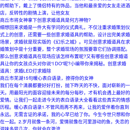
的帮助下，戴上了情侣特有的饰品，当他和最亲爱的女友走进酒
店，反转性的剧情上演，让他女友
商丘市将女神拿下创意求婚道具是何方神物?
细想回来求婚是一件大有学问的仪式典礼，不仅注重求婚策划仪
式上的创意，还需要一些创意求婚道具的帮助，设计出完美求婚
场景，求婚就是现实版的《幻乐之城》。可见创意求婚道具在求
婚策划中是十分重要，整个求婚现场的氛围要靠它们协调搭配。
那么创意求婚道具在现场应该怎样布置呢?又有哪些创意求婚道
具让你的女孩点头对你说“I DO”呢?小编带你来揭秘。创意求婚
道具：求婚LED灯求婚除
商丘市芜湖15句暖心表白语录，撩得你的女神
我们在每个清晨都要好好打扮，抛下昨天的不快，面对崭新的一
天。用最阳光的面容迎接未来的每分每秒，才有机会遇上最好的
爱情。让我们一起走进今天的表白语录大全看看这些真实的情感
历程。暖心表白语录1.不管风雨再不再来，让我的爱伴着你直到
永远。无需言证的承诺，我的心早已给了你。今生今世只想和你
在一起。2.岁月就像一条河，爱情就像在河里游动的鱼，失恋的
滋味多尝几次，你就会在激流