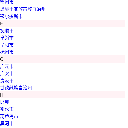
鄂州市
恩施土家族苗族自治州
鄂尔多斯市
F
抚顺市
阜新市
阜阳市
抚州市
G
广元市
广安市
贵港市
甘孜藏族自治州
H
邯郸
衡水市
葫芦岛市
黑河市