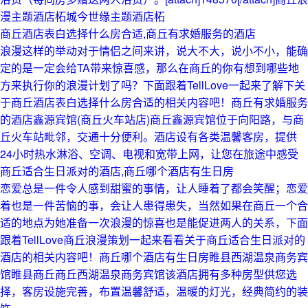
漫主题酒店柘城今世缘主题酒店柘
商丘酒店表白选择什么房合适,商丘有求婚服务的酒店
浪漫这样的举动对于情侣之间来讲，说大不大，说小不小，能确
定的是一定会给TA带来惊喜感，那么在商丘的你有想到哪些地
方来执行你的浪漫计划了吗？下面跟着TellLove一起来了解下关
于商丘酒店表白选择什么房合适的相关内容吧！商丘有求婚服务
的酒店鑫源宾馆(商丘火车站店)商丘鑫源宾馆位于向阳路，与商
丘火车站毗邻，交通十分便利。酒店设有各类温馨客房，提供
24小时热水淋浴、空调、电视和宽带上网，让您在旅途中感受
商丘适合生日派对的酒店,商丘哪个酒店有生日房
恋爱总是一件令人感到甜蜜的事情，让人睡着了都会笑醒；恋爱
着也是一件苦恼的事，会让人患得患失，当然如果在商丘一个合
适的地点为她准备一次浪漫的惊喜也是能促进两人的关系，下面
跟着TellLove商丘浪漫策划一起来看看关于商丘适合生日派对的
酒店的相关内容吧！商丘哪个酒店有生日房睢县西湖温泉商务宾
馆睢县商丘商丘西湖温泉商务宾馆该酒店拥有多种房型供您选
择，客房设施完善，布置温馨舒适，温暖的灯光，经典简约的装