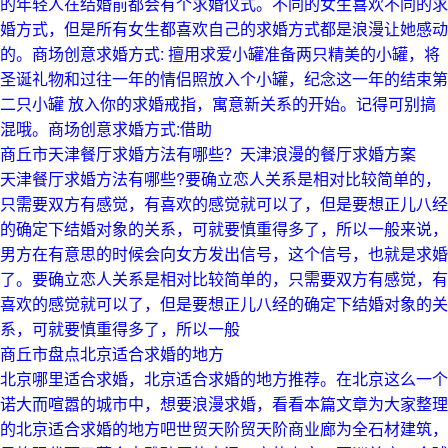
的年轻人在结婚前都会有个求婚仪式。不同的女生喜欢不同的求
婚方式，但是所有女生都喜欢自己的求婚方式都是浪漫让她感动
的。商场创意求婚方式: 擅用求爱小罐准备两只精美的小罐，将
圣诞礼物和过往一年的情侣照放入个小罐，纪念这一年的结束第
二只小罐 放入你的求婚戒指，寓意新关系的开始。记得可别搞
混哦。商场创意求婚方式:借助
商丘市天津餐厅求婚方法有哪些？天津浪漫的餐厅求婚方案
天津餐厅求婚方法有哪些?要确立恋人关系是相对比较简单的，
只需要双方有感觉，有喜欢的感觉就可以了，但是要想正儿八经
的确定下结婚对象的关系，可就要慎重得多了，所以一般来说，
男方在有意思的时候会向女方发出信号，这个信号，也就是求婚
了。要确立恋人关系是相对比较简单的，只需要双方有感觉，有
喜欢的感觉就可以了，但是要想正儿八经的确定下结婚对象的关
系，可就要慎重得多了，所以一般
商丘市盘点北京适合求婚的地方
北京哪里适合求婚，北京适合求婚的地方推荐。在北京这么一个
诺大而喧嚣的城市中，想要浪漫求婚，看看本篇文章为大家整理
的北京适合求婚的地方吧世贸天阶贸天阶商业廊为全石材建筑，