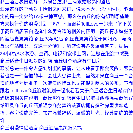
商丘酒店表白选择什么房合适,商丘有求婚服务的酒店
浪漫这样的举动对于情侣之间来讲，说大不大，说小不小，能确
定的是一定会给TA带来惊喜感，那么在商丘的你有想到哪些地
方来执行你的浪漫计划了吗？下面跟着TellLove一起来了解下关
于商丘酒店表白选择什么房合适的相关内容吧！商丘有求婚服务
的酒店鑫源宾馆(商丘火车站店)商丘鑫源宾馆位于向阳路，与商
丘火车站毗邻，交通十分便利。酒店设有各类温馨客房，提供
24小时热水淋浴、空调、电视和宽带上网，让您在旅途中感受
商丘适合生日派对的酒店,商丘哪个酒店有生日房
恋爱总是一件令人感到甜蜜的事情，让人睡着了都会笑醒；恋爱
着也是一件苦恼的事，会让人患得患失，当然如果在商丘一个合
适的地点为她准备一次浪漫的惊喜也是能促进两人的关系，下面
跟着TellLove商丘浪漫策划一起来看看关于商丘适合生日派对的
酒店的相关内容吧！商丘哪个酒店有生日房睢县西湖温泉商务宾
馆睢县商丘商丘西湖温泉商务宾馆该酒店拥有多种房型供您选
择，客房设施完善，布置温馨舒适，温暖的灯光，经典简约的装
饰
商丘浪漫情侣酒店,商丘酒店轰趴怎么搞