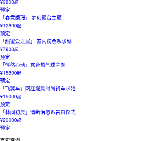
¥9800
起
预定
「春意阑珊」·梦幻露台主题
¥12800
起
预定
「甜蜜爱之屋」·室内粉色系求婚
¥7800
起
预定
「怦然心动」露台热气球主题
¥15800
起
预定
「飞翼车」网红爆款时尚货车求婚
¥15000
起
预定
「林间初晨」清新治愈系告白仪式
¥20000
起
预定
真实案例