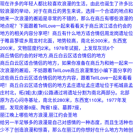
现在许多的年轻人都比较喜欢浪漫的生活，由此也诞生了许多比
较浪漫的举动，对于在商丘的男生来说，选择一个合适的地点和
她来一次浪漫的邂逅是非常的不错的，那么在商丘有哪些浪漫的
地点呢？下面跟着TellLove一起来看看关于商丘滨江适合约会的
地方的相关内容分享吧！商丘有什么地方适合情侣周龙岗遗址位
于睢县蓼堤乡周龙村北面，地势较高，南北长300米，东西宽
200米，文物层度约2米。1978年试掘，上发现灰坑6个
商丘情侣约会的好地方,商丘白云区适合情侣的地方
商丘白云区适合情侣的地方，如果你准备在商丘为和她一起来一
次浪漫的邂逅，不妨跟着TellLove商丘浪漫策划小编下面分享的
这些商丘白云区适合情侣的地方内容，跟着TellLove一起来看看
吧！商丘白云区适合情侣的地方孟庄遗址孟庄遗址位于柘城县孟
庄村北，柘(城)太(康)公路通过将遗址分割为南北两部分。北部
原为古心闷寺基址，南北长280米，东西宽110米。1977年发
掘，发现房基9座、陶窖1座、墓葬7座，
丽江晚上哪些地方浪漫,丽江约会圣地
给另一半足够多的浪漫是自己对感情的一种态度，而且生活种也
少不了创造浪漫和惊喜，那么在丽江的你想好在什么地方为她创