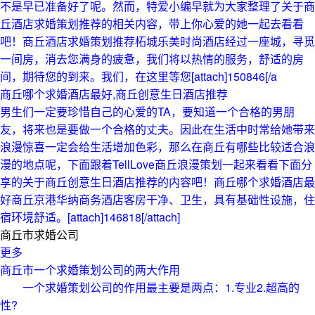
不是早已准备好了呢。然而，特爱小编早就为大家整理了关于商
丘酒店求婚策划推荐的相关内容，带上你心爱的她一起去看看
吧！商丘酒店求婚策划推荐柘城乐美时尚酒店经过一座城，寻觅
一间房，消去您满身的疲惫，我们将以热情的服务，舒适的房
间，期待您的到来。我们，在这里等您[attach]150846[/a
商丘哪个求婚酒店最好,商丘创意生日酒店推荐
男生们一定要珍惜自己的心爱的TA，要知道一个合格的男朋
友，将来也是要做一个合格的丈夫。因此在生活中时常给她带来
浪漫惊喜一定会给生活增加色彩，那么在商丘有哪些比较适合浪
漫的地点呢，下面跟着TellLove商丘浪漫策划一起来看看下面分
享的关于商丘创意生日酒店推荐的内容吧！商丘哪个求婚酒店最
好商丘京港华纳商务酒店客房干净、卫生，具有基础性设施，住
宿环境舒适。[attach]146818[/attach]
商丘市求婚公司
更多
商丘市一个求婚策划公司的两大作用
一个求婚策划公司的作用最主要是两点：1.专业2.超高的
性?