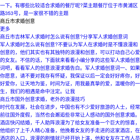
一下。有哪些比较适合求婚的餐厅呢?菜主题餐厅位于市黄浦区
路353号，是一家很不错的主题
商丘市求婚创意
更多
商丘市吉林军人求婚时怎么说有创意?分享军人求婚创意词
军人求婚时怎么说有创意?不要认为军人在求婚时是不懂浪漫和
创意的，他们其实也有其独特的浪漫和创意，可以打动自己心爱
的女友。不信的话，下面就来看看小编分享的这些军人求婚创意
词吧，看看军人的创意浪漫求婚告白。军人求婚创意词一、如果
你愿意，请不要对我存有怀疑，我保证以后一定会好好疼你，好
好爱你，让天地为鉴，时间为证，用我最真挚的爱，温暖你的一
生，我们的相遇是命中注定。让我
商丘市国外创意求婚，老外的浪漫技巧
时代在发展，社会在进步，中国也有不少爱好旅游的人士，经常
前往国外度假，当然也会邂逅些非常让人感动的国外创意求婚。
酒店快闪结婚，千人助阵浪漫为了给女友准备一个巨大的惊喜，
他组织了上千人精心准备，他挽着女友的手走进的这家酒店，在
酒店的入口，浪漫的剧情就已经开始上演，他和女友在工作人员