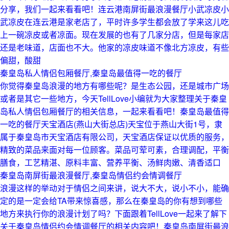
分享，我们一起来看看吧！连云港南屏街最浪漫餐厅小武凉皮小
武凉皮在连云港是家老店了，平时许多学生都会放了学来这儿吃
上一碗凉皮或者凉面。现在发展的也有了几家分店，但是每家店
还是老味道，店面也不大。他家的凉皮味道不像北方凉皮，有些
偏甜，酸甜
秦皇岛私人情侣包厢餐厅,秦皇岛最值得一吃的餐厅
你觉得秦皇岛浪漫的地方有哪些呢？是生态公园，还是城市广场
或者是其它一些地方，今天TellLove小编就为大家整理关于秦皇
岛私人情侣包厢餐厅的相关信息，一起来看看吧！秦皇岛最值得
一吃的餐厅天宝酒店(燕山大街总店)天宝位于燕山大街1号，隶
属于秦皇岛市天宝酒店有限公司，天宝酒店保证以优质的服务，
精致的菜品来面对每一位顾客。菜品可荤可素，合理调配，平衡
膳食，工艺精湛、原料丰富、营养平衡、汤鲜肉嫩、清香适口
秦皇岛南屏街最浪漫餐厅,秦皇岛情侣约会情调餐厅
浪漫这样的举动对于情侣之间来讲，说大不大，说小不小，能确
定的是一定会给TA带来惊喜感，那么在秦皇岛的你有想到哪些
地方来执行你的浪漫计划了吗？下面跟着TellLove一起来了解下
关于秦皇岛情侣约会情调餐厅的相关内容吧！秦皇岛南屏街最浪