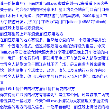
造一份惊喜呢？下面跟着TellLove求婚策划一起来看看下面这些
关于丽江约会圣地的内容分享吧！丽江约会圣地官门口官门口是
丽江木氏土司所建， 是古城旅游商品的集散地，2009年丽江市
为了旅游开发，把“关门口”改为“官门口”[attach]145837[/attach]
丽江晚上哪些地方浪漫大
丽江哪里晚上开车浪漫,丽江浪漫地方
在丽江浪漫的地方有很多，当然给心爱的TA一个浪漫惊喜并没
有一个固定的模式。但这却跟浪漫地点的选择极为重要，今天
TellLove丽江浪漫策划就跟大家分享丽江哪里晚上开车浪漫的内
容，我们一起来看看吧！丽江哪里晚上开车浪漫名人蜡像馆丽江
世界名人蜡像馆位于丽江古城玉河广场，是云南省内首家蜡像
馆。馆内聚集了全球体育、政治、演艺以及其他行业名流等50
余尊名人蜡像，你可以在这里与各界名人“亲密合影”，偶遇自己
喜
丽江晚上情侣去的地方,丽江情侣玩耍的地方
你觉得丽江浪漫的地方有哪些呢？是生态公园，还是城市广场或
者是其它一些地方，今天TellLove小编就为大家整理关于丽江情
侣玩耍的地方的相关信息，一起来看看吧！丽江晚上情侣去的地