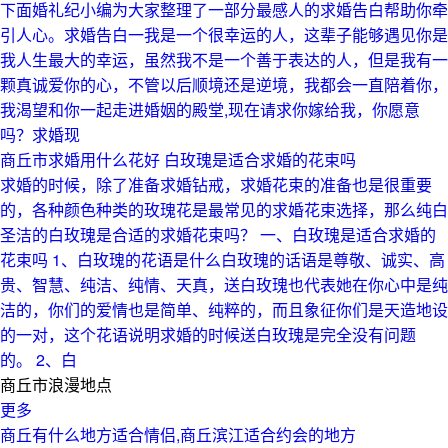
下面婚礼纪小编为大家整理了一部分最感人的求婚告白帮助你牵
引人心。求婚告白一我是一个很幸运的人，这辈子能够遇见你是
我人生最大的幸运，虽然我不是一个善于表达的人，但是我有一
颗真诚爱你的心，不管以后顺境还是逆境，我都会一直陪着你，
我渴望和你一起走进婚姻的殿堂,现在请求你嫁给我，你愿意
吗？求婚现
商丘市求婚用什么花好 白玫瑰是适合求婚的花束吗
求婚的时候，除了准备求婚钻戒，求婚花束的准备也是很重要
的，各种颜色种类的玫瑰花是最常见的求婚花束选择，那么纯白
圣洁的白玫瑰是合适的求婚花束吗？ 一、白玫瑰是适合求婚的
花束吗 1、白玫瑰的花语是什么白玫瑰的话语是尊敬、诚实、高
贵、智慧、纯洁、纯情、天真，送白玫瑰也代表她在你心中是纯
洁的，你们的爱情也是简单、纯粹的，而且象征你们是天造地设
的一对，这个花语说明求婚的时候送白玫瑰是完全没有问题
的。 2、白
商丘市浪漫地点
更多
商丘有什么地方适合情侣,商丘滨江适合约会的地方