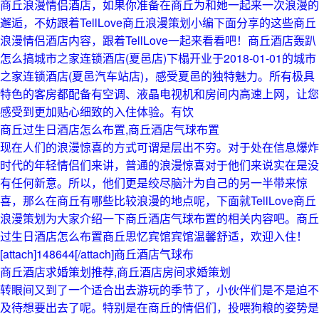
商丘浪漫情侣酒店，如果你准备在商丘为和她一起来一次浪漫的
邂逅，不妨跟着TellLove商丘浪漫策划小编下面分享的这些商丘
浪漫情侣酒店内容，跟着TellLove一起来看看吧！商丘酒店轰趴
怎么搞城市之家连锁酒店(夏邑店)下榻开业于2018-01-01的城市
之家连锁酒店(夏邑汽车站店)，感受夏邑的独特魅力。所有极具
特色的客房都配备有空调、液晶电视机和房间内高速上网，让您
感受到更加贴心细致的入住体验。有饮
商丘过生日酒店怎么布置,商丘酒店气球布置
现在人们的浪漫惊喜的方式可谓是层出不穷。对于处在信息爆炸
时代的年轻情侣们来讲，普通的浪漫惊喜对于他们来说实在是没
有任何新意。所以，他们更是绞尽脑汁为自己的另一半带来惊
喜，那么在商丘有哪些比较浪漫的地点呢，下面就TellLove商丘
浪漫策划为大家介绍一下商丘酒店气球布置的相关内容吧。商丘
过生日酒店怎么布置商丘思忆宾馆宾馆温馨舒适，欢迎入住！
[attach]148644[/attach]商丘酒店气球布
商丘酒店求婚策划推荐,商丘酒店房间求婚策划
转眼间又到了一个适合出去游玩的季节了，小伙伴们是不是迫不
及待想要出去了呢。特别是在商丘的情侣们，投喂狗粮的姿势是