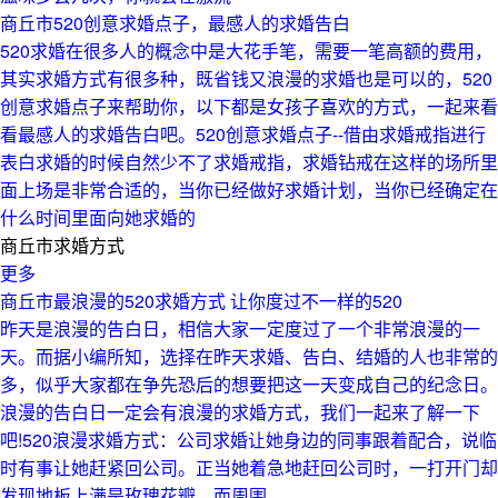
商丘市520创意求婚点子，最感人的求婚告白
520求婚在很多人的概念中是大花手笔，需要一笔高额的费用，
其实求婚方式有很多种，既省钱又浪漫的求婚也是可以的，520
创意求婚点子来帮助你，以下都是女孩子喜欢的方式，一起来看
看最感人的求婚告白吧。520创意求婚点子--借由求婚戒指进行
表白求婚的时候自然少不了求婚戒指，求婚钻戒在这样的场所里
面上场是非常合适的，当你已经做好求婚计划，当你已经确定在
什么时间里面向她求婚的
商丘市求婚方式
更多
商丘市最浪漫的520求婚方式 让你度过不一样的520
昨天是浪漫的告白日，相信大家一定度过了一个非常浪漫的一
天。而据小编所知，选择在昨天求婚、告白、结婚的人也非常的
多，似乎大家都在争先恐后的想要把这一天变成自己的纪念日。
浪漫的告白日一定会有浪漫的求婚方式，我们一起来了解一下
吧!520浪漫求婚方式：公司求婚让她身边的同事跟着配合，说临
时有事让她赶紧回公司。正当她着急地赶回公司时，一打开门却
发现地板上满是玫瑰花瓣，而周围