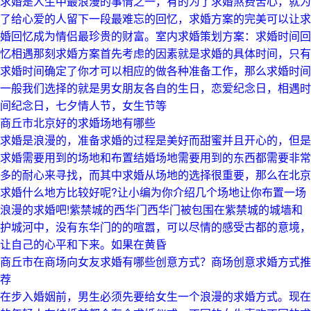
求婚是人生中最浪漫的事情之一，有的为了求婚煞费苦心，就为
了给心爱的人留下一段最难忘的回忆，求婚方案的完美可以让求
婚回忆成为情侣最珍贵的财富。室内求婚策划方案：求婚时间回
忆相遇那刻求婚方案首先考虑的因素就是求婚的具体时间，只有
求婚时间确定了你才可以相应的做各种准备工作，那么求婚时间
一般我们选择的就是男女朋友各自的生日，恋爱纪念日，相遇时
间纪念日，七夕情人节，女生节等
商丘市北京好的求婚场地有哪些
求婚是浪漫的，准备求婚的过程是美好而甜蜜并且开心的，但是
求婚需要用到的场地和布置结婚场地需要用到的东西都需要非常
多的耐心来寻找，而其中求婚从场地的选择很重要，那么在北京
求婚什么地方比较好呢?让小编为你介绍几个场地让你布置一场
浪漫的求婚吧!紫禁城的西华门西华门被包围在紫禁城的城墙和
护城河中，没有东华门的的喧嚣，可以尽情的感受古都的意境，
让自己的心平和下来。如果在黄昏
商丘市在商场向女友求婚有哪些创意方式？商场创意求婚方式推
荐
在步入婚姻前，男生必须先要给女生一个浪漫的求婚方式。现在