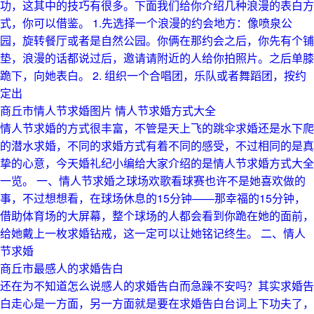
功，这其中的技巧有很多。下面我们给你介绍几种浪漫的表白方
式，你可以借鉴。 1.先选择一个浪漫的约会地方：像喷泉公
园，旋转餐厅或者是自然公园。你俩在那约会之后，你先有个铺
垫，浪漫的话都说过后，邀请请附近的人给你拍照片。之后单膝
跪下，向她表白。 2. 组织一个合唱团，乐队或者舞蹈团，按约
定出
商丘市情人节求婚图片 情人节求婚方式大全
情人节求婚的方式很丰富，不管是天上飞的跳伞求婚还是水下爬
的潜水求婚，不同的求婚方式有着不同的感受，不过相同的是真
挚的心意，今天婚礼纪小编给大家介绍的是情人节求婚方式大全
一览。 一、情人节求婚之球场欢歌看球赛也许不是她喜欢做的
事，不过想想看，在球场休息的15分钟——那幸福的15分钟，
借助体育场的大屏幕，整个球场的人都会看到你跪在她的面前，
给她戴上一枚求婚钻戒，这一定可以让她铭记终生。 二、情人
节求婚
商丘市最感人的求婚告白
还在为不知道怎么说感人的求婚告白而急躁不安吗？其实求婚告
白走心是一方面，另一方面就是要在求婚告白台词上下功夫了，