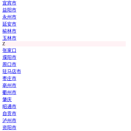
宜宾市
益阳市
永州市
延安市
榆林市
玉林市
Z
张家口
濮阳市
周口市
驻马店市
枣庄市
亳州市
衢州市
肇庆
昭通市
自贡市
泸州市
资阳市