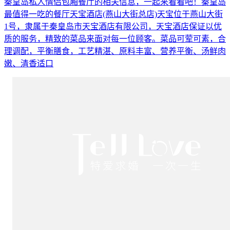
秦皇岛私人情侣包厢餐厅的相关信息，一起来看看吧！秦皇岛
最值得一吃的餐厅天宝酒店(燕山大街总店)天宝位于燕山大街
1号，隶属于秦皇岛市天宝酒店有限公司，天宝酒店保证以优
质的服务，精致的菜品来面对每一位顾客。菜品可荤可素，合
理调配，平衡膳食，工艺精湛、原料丰富、营养平衡、汤鲜肉
嫩、清香适口