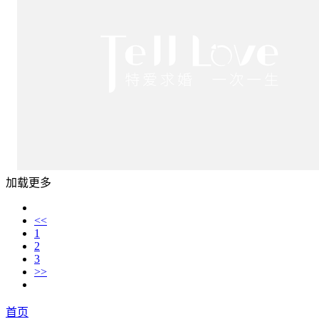
加载更多
<<
1
2
3
>>
首页