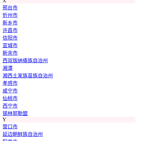
X
邢台市
忻州市
新乡市
许昌市
信阳市
宣城市
新余市
西双版纳傣族自治州
湘潭
湘西土家族苗族自治州
孝感市
咸宁市
仙桃市
西宁市
锡林郭勒盟
Y
营口市
延边朝鲜族自治州