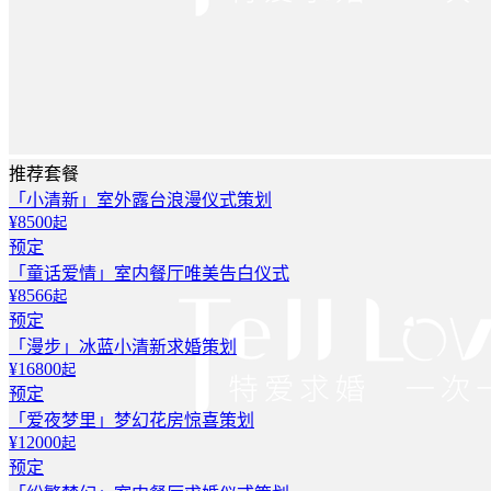
推荐套餐
「小清新」室外露台浪漫仪式策划
¥8500
起
预定
「童话爱情」室内餐厅唯美告白仪式
¥8566
起
预定
「漫步」冰蓝小清新求婚策划
¥16800
起
预定
「爱夜梦里」梦幻花房惊喜策划
¥12000
起
预定