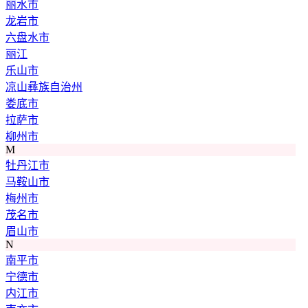
丽水市
龙岩市
六盘水市
丽江
乐山市
凉山彝族自治州
娄底市
拉萨市
柳州市
M
牡丹江市
马鞍山市
梅州市
茂名市
眉山市
N
南平市
宁德市
内江市