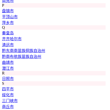
南充市
P
盘锦市
平顶山市
萍乡市
Q
秦皇岛
齐齐哈尔市
清远市
黔东南南苗族侗族自治州
黔南布依族苗族自治州
曲靖市
潜江市
R
日照市
S
四平市
绥化市
三门峡市
商丘市