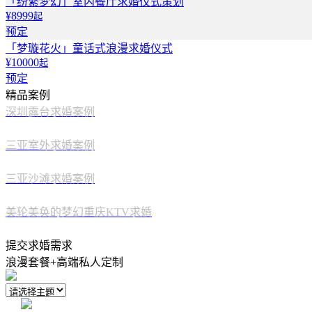
「纷繁梦幻」室内餐厅求婚仪式策划
¥8999
起
预定
「梦璇花火」童话式浪漫求婚仪式
¥10000
起
预定
精品案例
深圳露台求婚案例
三亚室外求婚案例
三亚沙滩求婚案例
美轮美奂的梦幻重庆KTV求婚
提交求婚需求
浪漫套餐+高端私人定制