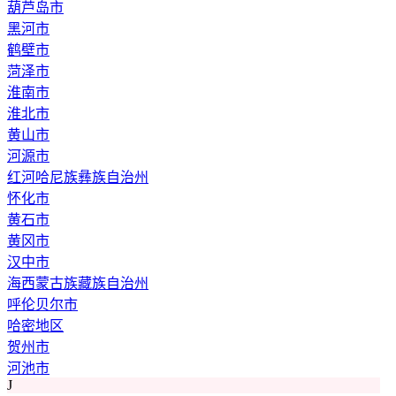
葫芦岛市
黑河市
鹤壁市
菏泽市
淮南市
淮北市
黄山市
河源市
红河哈尼族彝族自治州
怀化市
黄石市
黄冈市
汉中市
海西蒙古族藏族自治州
呼伦贝尔市
哈密地区
贺州市
河池市
J