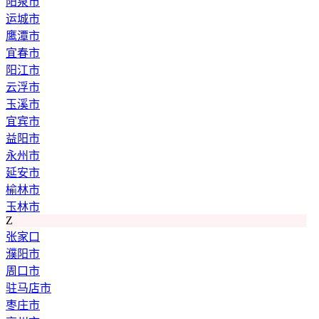
阳泉市
运城市
鹰潭市
宜春市
阳江市
云浮市
玉溪市
宜宾市
益阳市
永州市
延安市
榆林市
玉林市
Z
张家口
濮阳市
周口市
驻马店市
枣庄市