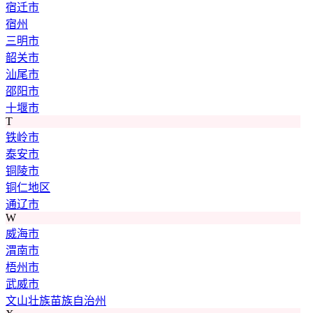
宿迁市
宿州
三明市
韶关市
汕尾市
邵阳市
十堰市
T
铁岭市
泰安市
铜陵市
铜仁地区
通辽市
W
威海市
渭南市
梧州市
武威市
文山壮族苗族自治州