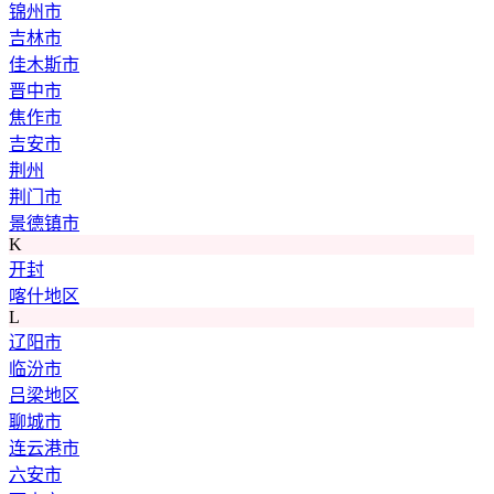
锦州市
吉林市
佳木斯市
晋中市
焦作市
吉安市
荆州
荆门市
景德镇市
K
开封
喀什地区
L
辽阳市
临汾市
吕梁地区
聊城市
连云港市
六安市