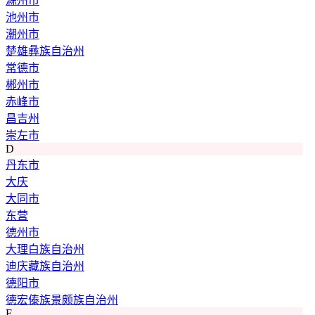
滁州市
池州市
潮州市
楚雄彝族自治州
常德市
郴州市
赤峰市
昌吉州
崇左市
D
丹东市
大庆
大同市
东营
德州市
大理白族自治州
迪庆藏族自治州
德阳市
德宏傣族景颇族自治州
E