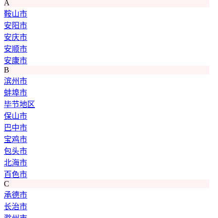
A
鞍山市
安阳市
安庆市
安顺市
安康市
B
滨州市
蚌埠市
毕节地区
保山市
巴中市
宝鸡市
包头市
北海市
百色市
C
承德市
长治市