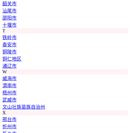
韶关市
汕尾市
邵阳市
十堰市
T
铁岭市
泰安市
铜陵市
铜仁地区
通辽市
W
威海市
渭南市
梧州市
武威市
文山壮族苗族自治州
X
邢台市
忻州市