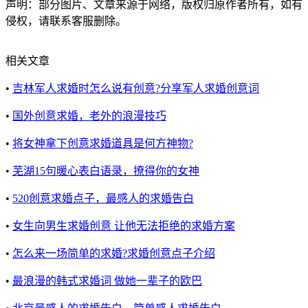
声明：部分图片、文章来源于网络，版权归原作者所有，如有
侵权，请联系客服删除。
相关文章
•
吉林军人求婚时怎么说有创意?分享军人求婚创意词
•
国外创意求婚，老外的浪漫技巧
•
将女神拿下创意求婚道具是何方神物?
•
芜湖15句暖心表白语录，撩得你的女神
•
520创意求婚点子，最感人的求婚告白
•
女生向男生求婚创意 让他无法拒绝的求婚方案
•
怎么来一场简单的求婚?求婚创意点子介绍
•
最浪漫的韩式求婚词 做她一辈子的欧巴