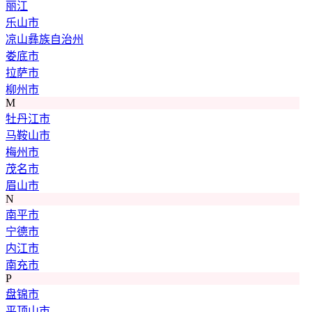
丽江
乐山市
凉山彝族自治州
娄底市
拉萨市
柳州市
M
牡丹江市
马鞍山市
梅州市
茂名市
眉山市
N
南平市
宁德市
内江市
南充市
P
盘锦市
平顶山市