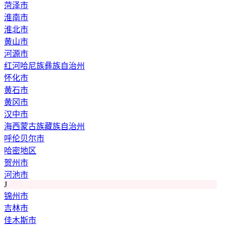
菏泽市
淮南市
淮北市
黄山市
河源市
红河哈尼族彝族自治州
怀化市
黄石市
黄冈市
汉中市
海西蒙古族藏族自治州
呼伦贝尔市
哈密地区
贺州市
河池市
J
锦州市
吉林市
佳木斯市