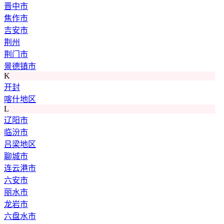
晋中市
焦作市
吉安市
荆州
荆门市
景德镇市
K
开封
喀什地区
L
辽阳市
临汾市
吕梁地区
聊城市
连云港市
六安市
丽水市
龙岩市
六盘水市