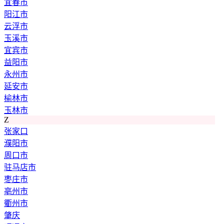
宜春市
阳江市
云浮市
玉溪市
宜宾市
益阳市
永州市
延安市
榆林市
玉林市
Z
张家口
濮阳市
周口市
驻马店市
枣庄市
亳州市
衢州市
肇庆