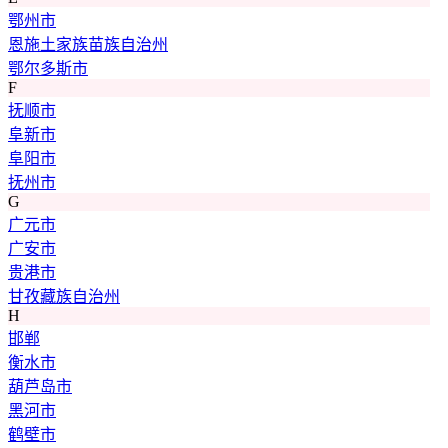
鄂州市
恩施土家族苗族自治州
鄂尔多斯市
F
抚顺市
阜新市
阜阳市
抚州市
G
广元市
广安市
贵港市
甘孜藏族自治州
H
邯郸
衡水市
葫芦岛市
黑河市
鹤壁市