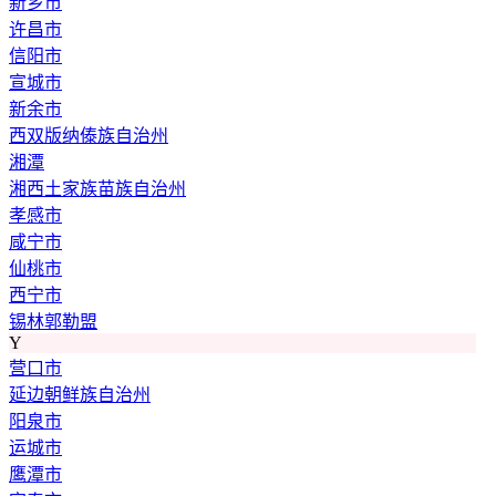
新乡市
许昌市
信阳市
宣城市
新余市
西双版纳傣族自治州
湘潭
湘西土家族苗族自治州
孝感市
咸宁市
仙桃市
西宁市
锡林郭勒盟
Y
营口市
延边朝鲜族自治州
阳泉市
运城市
鹰潭市