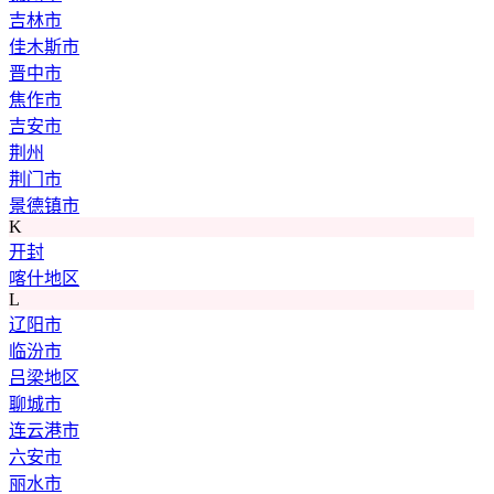
吉林市
佳木斯市
晋中市
焦作市
吉安市
荆州
荆门市
景德镇市
K
开封
喀什地区
L
辽阳市
临汾市
吕梁地区
聊城市
连云港市
六安市
丽水市