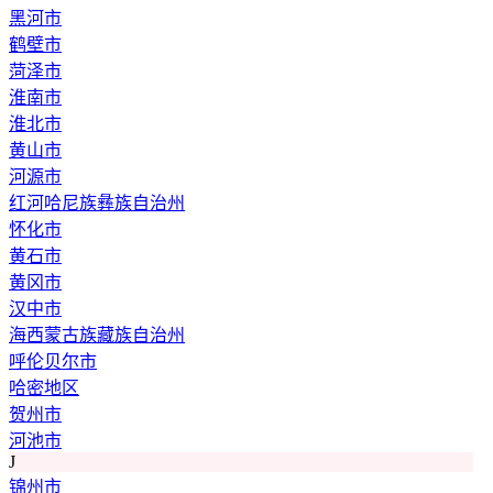
黑河市
鹤壁市
菏泽市
淮南市
淮北市
黄山市
河源市
红河哈尼族彝族自治州
怀化市
黄石市
黄冈市
汉中市
海西蒙古族藏族自治州
呼伦贝尔市
哈密地区
贺州市
河池市
J
锦州市