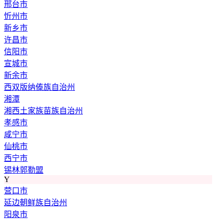
邢台市
忻州市
新乡市
许昌市
信阳市
宣城市
新余市
西双版纳傣族自治州
湘潭
湘西土家族苗族自治州
孝感市
咸宁市
仙桃市
西宁市
锡林郭勒盟
Y
营口市
延边朝鲜族自治州
阳泉市