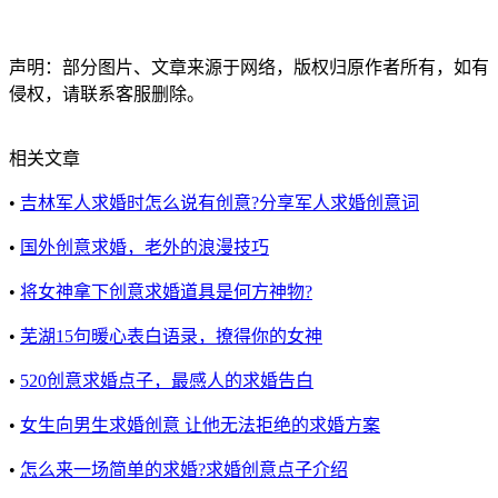
声明：部分图片、文章来源于网络，版权归原作者所有，如有
侵权，请联系客服删除。
相关文章
•
吉林军人求婚时怎么说有创意?分享军人求婚创意词
•
国外创意求婚，老外的浪漫技巧
•
将女神拿下创意求婚道具是何方神物?
•
芜湖15句暖心表白语录，撩得你的女神
•
520创意求婚点子，最感人的求婚告白
•
女生向男生求婚创意 让他无法拒绝的求婚方案
•
怎么来一场简单的求婚?求婚创意点子介绍