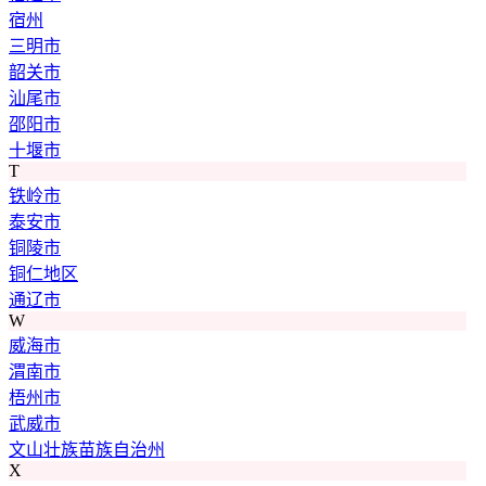
宿州
三明市
韶关市
汕尾市
邵阳市
十堰市
T
铁岭市
泰安市
铜陵市
铜仁地区
通辽市
W
威海市
渭南市
梧州市
武威市
文山壮族苗族自治州
X