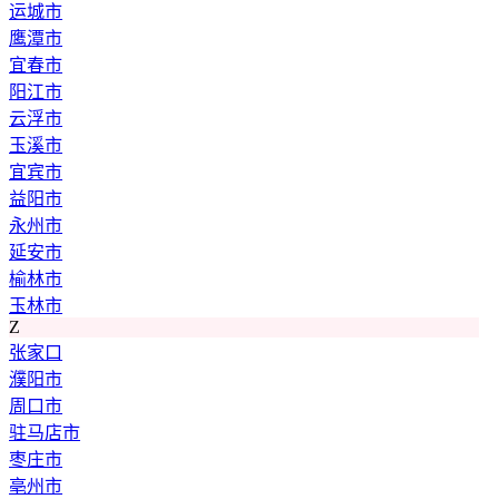
运城市
鹰潭市
宜春市
阳江市
云浮市
玉溪市
宜宾市
益阳市
永州市
延安市
榆林市
玉林市
Z
张家口
濮阳市
周口市
驻马店市
枣庄市
亳州市