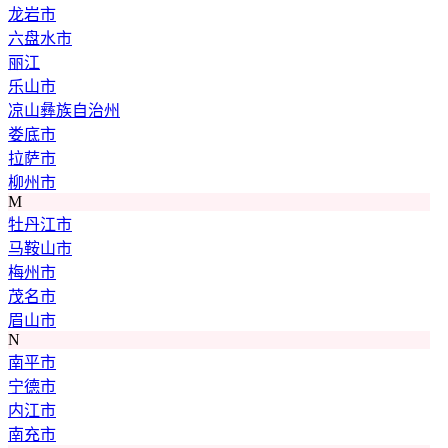
龙岩市
六盘水市
丽江
乐山市
凉山彝族自治州
娄底市
拉萨市
柳州市
M
牡丹江市
马鞍山市
梅州市
茂名市
眉山市
N
南平市
宁德市
内江市
南充市