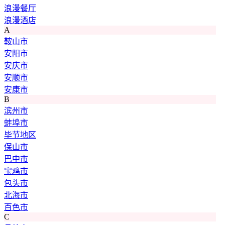
浪漫餐厅
浪漫酒店
A
鞍山市
安阳市
安庆市
安顺市
安康市
B
滨州市
蚌埠市
毕节地区
保山市
巴中市
宝鸡市
包头市
北海市
百色市
C