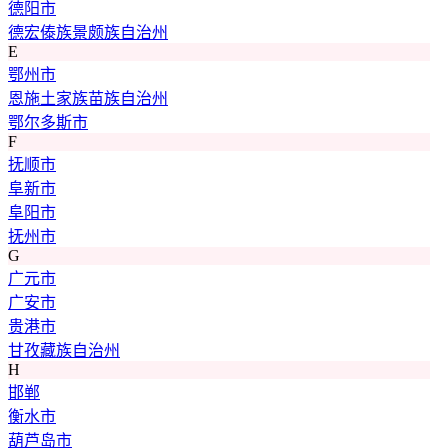
德阳市
德宏傣族景颇族自治州
E
鄂州市
恩施土家族苗族自治州
鄂尔多斯市
F
抚顺市
阜新市
阜阳市
抚州市
G
广元市
广安市
贵港市
甘孜藏族自治州
H
邯郸
衡水市
葫芦岛市