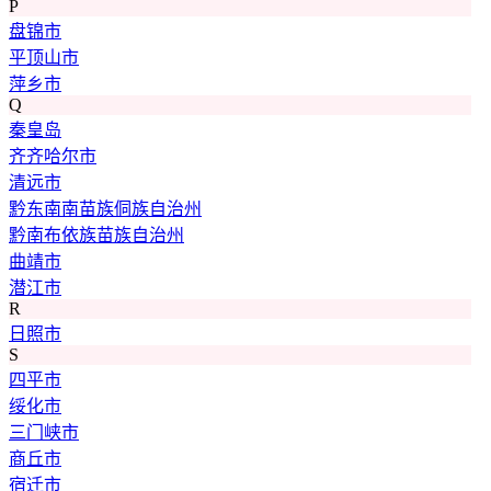
P
盘锦市
平顶山市
萍乡市
Q
秦皇岛
齐齐哈尔市
清远市
黔东南南苗族侗族自治州
黔南布依族苗族自治州
曲靖市
潜江市
R
日照市
S
四平市
绥化市
三门峡市
商丘市
宿迁市