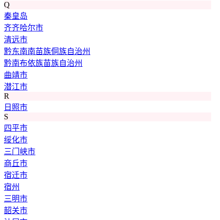
Q
秦皇岛
齐齐哈尔市
清远市
黔东南南苗族侗族自治州
黔南布依族苗族自治州
曲靖市
潜江市
R
日照市
S
四平市
绥化市
三门峡市
商丘市
宿迁市
宿州
三明市
韶关市