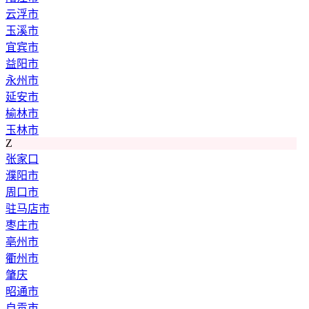
云浮市
玉溪市
宜宾市
益阳市
永州市
延安市
榆林市
玉林市
Z
张家口
濮阳市
周口市
驻马店市
枣庄市
亳州市
衢州市
肇庆
昭通市
自贡市