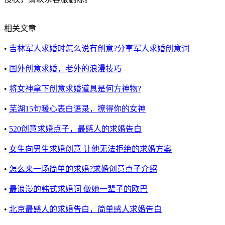
相关文章
•
吉林军人求婚时怎么说有创意?分享军人求婚创意词
•
国外创意求婚，老外的浪漫技巧
•
将女神拿下创意求婚道具是何方神物?
•
芜湖15句暖心表白语录，撩得你的女神
•
520创意求婚点子，最感人的求婚告白
•
女生向男生求婚创意 让他无法拒绝的求婚方案
•
怎么来一场简单的求婚?求婚创意点子介绍
•
最浪漫的韩式求婚词 做她一辈子的欧巴
•
北京最感人的求婚告白，简单感人求婚告白