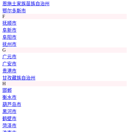
恩施土家族苗族自治州
鄂尔多斯市
F
抚顺市
阜新市
阜阳市
抚州市
G
广元市
广安市
贵港市
甘孜藏族自治州
H
邯郸
衡水市
葫芦岛市
黑河市
鹤壁市
菏泽市