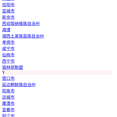
信阳市
宣城市
新余市
西双版纳傣族自治州
湘潭
湘西土家族苗族自治州
孝感市
咸宁市
仙桃市
西宁市
锡林郭勒盟
Y
营口市
延边朝鲜族自治州
阳泉市
运城市
鹰潭市
宜春市
阳江市