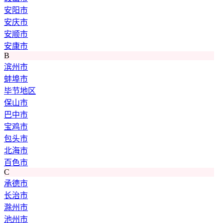
安阳市
安庆市
安顺市
安康市
B
滨州市
蚌埠市
毕节地区
保山市
巴中市
宝鸡市
包头市
北海市
百色市
C
承德市
长治市
滁州市
池州市