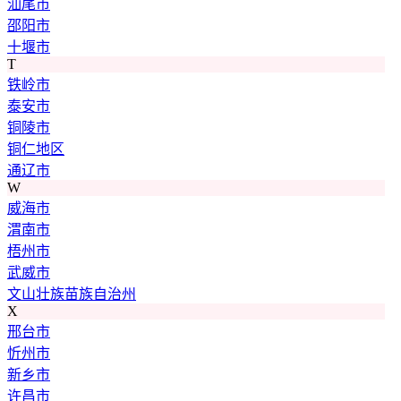
汕尾市
邵阳市
十堰市
T
铁岭市
泰安市
铜陵市
铜仁地区
通辽市
W
威海市
渭南市
梧州市
武威市
文山壮族苗族自治州
X
邢台市
忻州市
新乡市
许昌市