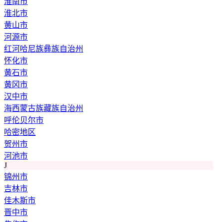
淮南市
淮北市
黄山市
河源市
红河哈尼族彝族自治州
怀化市
黄石市
黄冈市
汉中市
海西蒙古族藏族自治州
呼伦贝尔市
哈密地区
贺州市
河池市
J
锦州市
吉林市
佳木斯市
晋中市