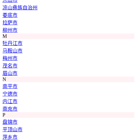
乐山市
凉山彝族自治州
娄底市
拉萨市
柳州市
M
牡丹江市
马鞍山市
梅州市
茂名市
眉山市
N
南平市
宁德市
内江市
南充市
P
盘锦市
平顶山市
萍乡市