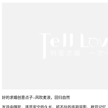
好的求婚创意点子--风吹麦浪，回归自然
岁月中蹉跎，逐觅安宁的久长，抓不住的岑寂风影，掀开记忆