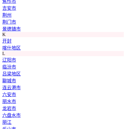
焦作市
吉安市
荆州
荆门市
景德镇市
K
开封
喀什地区
L
辽阳市
临汾市
吕梁地区
聊城市
连云港市
六安市
丽水市
龙岩市
六盘水市
丽江