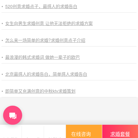
•
520创意求婚点子，最感人的求婚告白
•
女生向男生求婚创意 让他无法拒绝的求婚方案
•
怎么来一场简单的求婚?求婚创意点子介绍
•
最浪漫的韩式求婚词 做她一辈子的欧巴
•
北京最感人的求婚告白，简单感人求婚告白
•
即简单又充满创意的中秋ktv求婚策划
Tell Love 特爱浪漫策划
在线咨询
求婚套餐