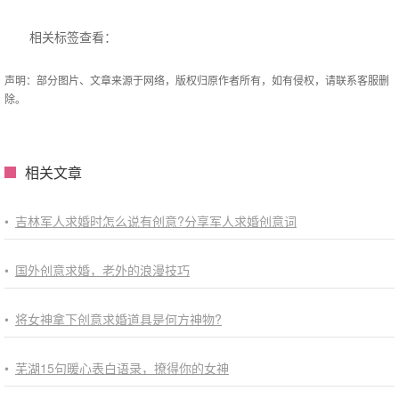
相关标签查看：
声明：部分图片、文章来源于网络，版权归原作者所有，如有侵权，请联系客服删
除。
相关文章
•
吉林军人求婚时怎么说有创意?分享军人求婚创意词
•
国外创意求婚，老外的浪漫技巧
•
将女神拿下创意求婚道具是何方神物?
•
芜湖15句暖心表白语录，撩得你的女神