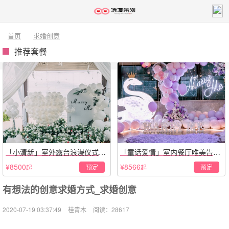
首页
求婚创意
推荐套餐
「小清新」室外露台浪漫仪式策
「童话爱情」室内餐厅唯美告白
划
仪式
¥8500
¥8566
预定
预定
起
起
有想法的创意求婚方式_求婚创意
2020-07-19 03:37:49
桂青木
阅读：28617