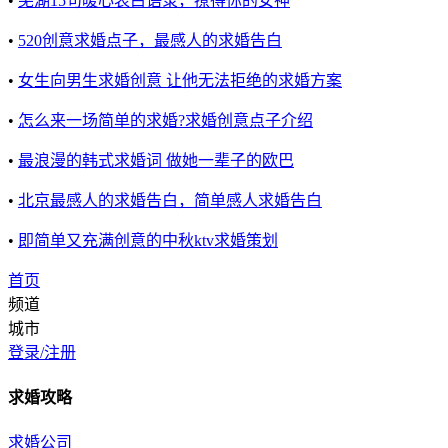
•
芜湖15句暖心表白语录，撩得你的女神
•
520创意求婚点子，最感人的求婚告白
•
女生向男生求婚创意 让他无法拒绝的求婚方案
•
怎么来一场简单的求婚?求婚创意点子介绍
•
最浪漫的韩式求婚词 做她一辈子的欧巴
•
北京最感人的求婚告白，简单感人求婚告白
•
即简单又充满创意的中秋ktv求婚策划
首页
频道
城市
登录/注册
求婚攻略
求婚公司