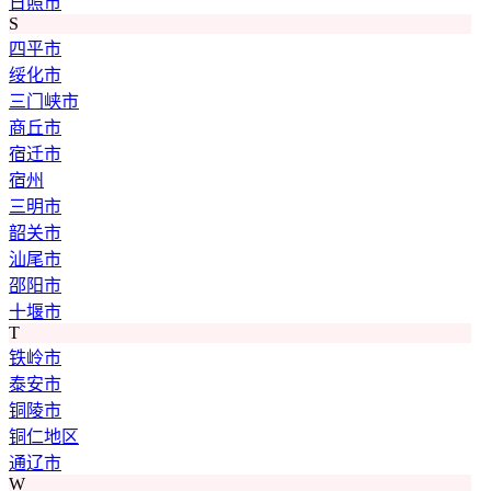
日照市
S
四平市
绥化市
三门峡市
商丘市
宿迁市
宿州
三明市
韶关市
汕尾市
邵阳市
十堰市
T
铁岭市
泰安市
铜陵市
铜仁地区
通辽市
W