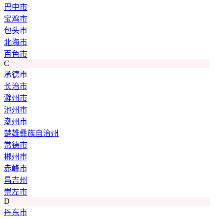
巴中市
宝鸡市
包头市
北海市
百色市
C
承德市
长治市
滁州市
池州市
潮州市
楚雄彝族自治州
常德市
郴州市
赤峰市
昌吉州
崇左市
D
丹东市