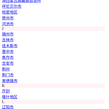
海西蒙古族藏族自治州
呼伦贝尔市
哈密地区
贺州市
河池市
J
锦州市
吉林市
佳木斯市
晋中市
焦作市
吉安市
荆州
荆门市
景德镇市
K
开封
喀什地区
L
辽阳市