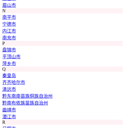
眉山市
N
南平市
宁德市
内江市
南充市
P
盘锦市
平顶山市
萍乡市
Q
秦皇岛
齐齐哈尔市
清远市
黔东南南苗族侗族自治州
黔南布依族苗族自治州
曲靖市
潜江市
R