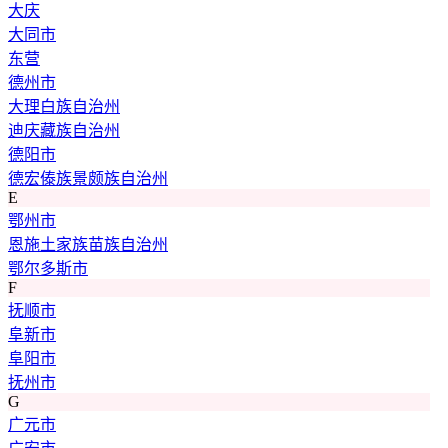
大庆
大同市
东营
德州市
大理白族自治州
迪庆藏族自治州
德阳市
德宏傣族景颇族自治州
E
鄂州市
恩施土家族苗族自治州
鄂尔多斯市
F
抚顺市
阜新市
阜阳市
抚州市
G
广元市