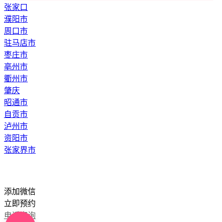
张家口
濮阳市
周口市
驻马店市
枣庄市
亳州市
衢州市
肇庆
昭通市
自贡市
泸州市
资阳市
张家界市
添加微信
立即预约
电话咨询