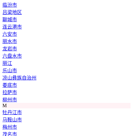
临汾市
吕梁地区
聊城市
连云港市
六安市
丽水市
龙岩市
六盘水市
丽江
乐山市
凉山彝族自治州
娄底市
拉萨市
柳州市
M
牡丹江市
马鞍山市
梅州市
茂名市