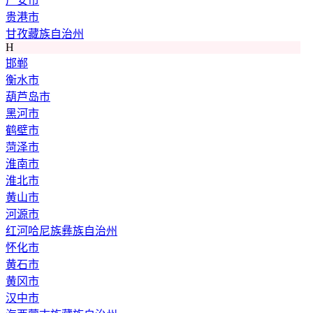
广安市
贵港市
甘孜藏族自治州
H
邯郸
衡水市
葫芦岛市
黑河市
鹤壁市
菏泽市
淮南市
淮北市
黄山市
河源市
红河哈尼族彝族自治州
怀化市
黄石市
黄冈市
汉中市