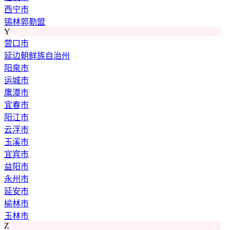
西宁市
锡林郭勒盟
Y
营口市
延边朝鲜族自治州
阳泉市
运城市
鹰潭市
宜春市
阳江市
云浮市
玉溪市
宜宾市
益阳市
永州市
延安市
榆林市
玉林市
Z