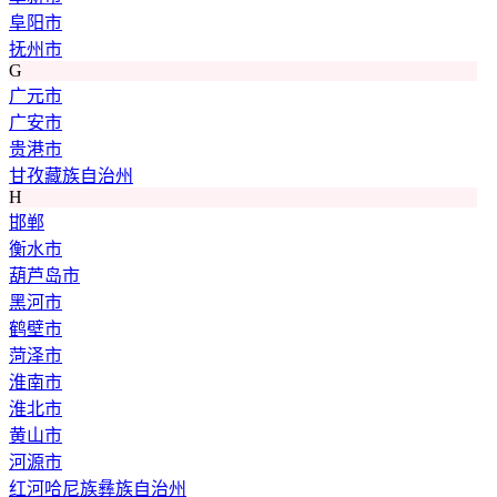
阜阳市
抚州市
G
广元市
广安市
贵港市
甘孜藏族自治州
H
邯郸
衡水市
葫芦岛市
黑河市
鹤壁市
菏泽市
淮南市
淮北市
黄山市
河源市
红河哈尼族彝族自治州