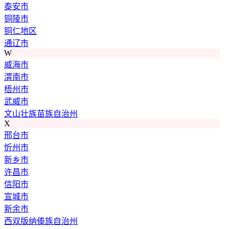
泰安市
铜陵市
铜仁地区
通辽市
W
威海市
渭南市
梧州市
武威市
文山壮族苗族自治州
X
邢台市
忻州市
新乡市
许昌市
信阳市
宣城市
新余市
西双版纳傣族自治州