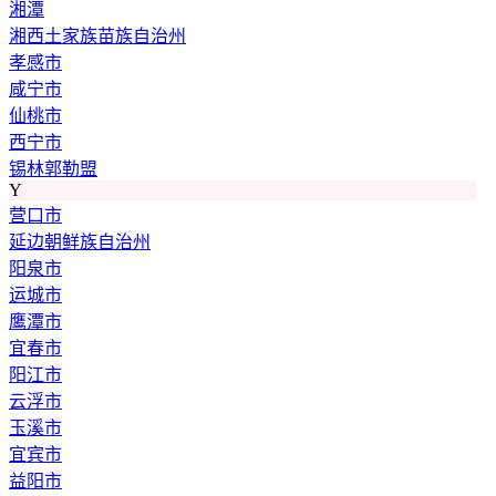
湘潭
湘西土家族苗族自治州
孝感市
咸宁市
仙桃市
西宁市
锡林郭勒盟
Y
营口市
延边朝鲜族自治州
阳泉市
运城市
鹰潭市
宜春市
阳江市
云浮市
玉溪市
宜宾市
益阳市