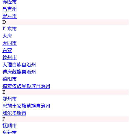
赤峰市
昌吉州
崇左市
D
丹东市
大庆
大同市
东营
德州市
大理白族自治州
迪庆藏族自治州
德阳市
德宏傣族景颇族自治州
E
鄂州市
恩施土家族苗族自治州
鄂尔多斯市
F
抚顺市
阜新市