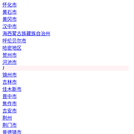
怀化市
黄石市
黄冈市
汉中市
海西蒙古族藏族自治州
呼伦贝尔市
哈密地区
贺州市
河池市
J
锦州市
吉林市
佳木斯市
晋中市
焦作市
吉安市
荆州
荆门市
景德镇市