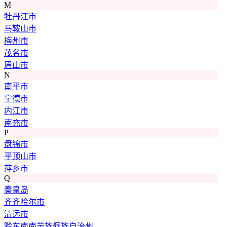
M
牡丹江市
马鞍山市
梅州市
茂名市
眉山市
N
南平市
宁德市
内江市
南充市
P
盘锦市
平顶山市
萍乡市
Q
秦皇岛
齐齐哈尔市
清远市
黔东南南苗族侗族自治州