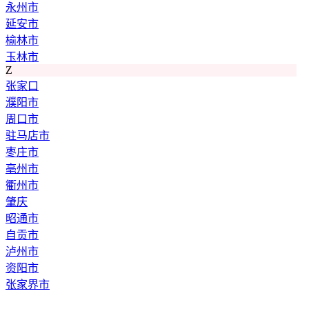
永州市
延安市
榆林市
玉林市
Z
张家口
濮阳市
周口市
驻马店市
枣庄市
亳州市
衢州市
肇庆
昭通市
自贡市
泸州市
资阳市
张家界市