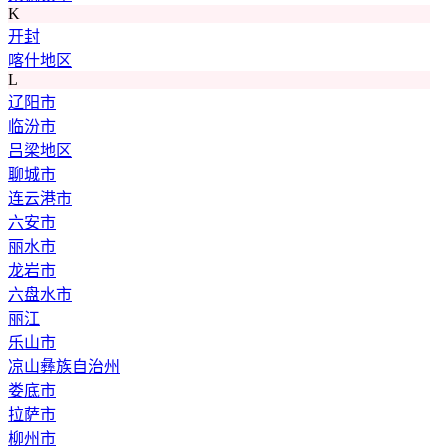
K
开封
喀什地区
L
辽阳市
临汾市
吕梁地区
聊城市
连云港市
六安市
丽水市
龙岩市
六盘水市
丽江
乐山市
凉山彝族自治州
娄底市
拉萨市
柳州市