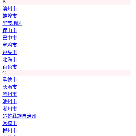
B
滨州市
蚌埠市
毕节地区
保山市
巴中市
宝鸡市
包头市
北海市
百色市
C
承德市
长治市
滁州市
池州市
潮州市
楚雄彝族自治州
常德市
郴州市