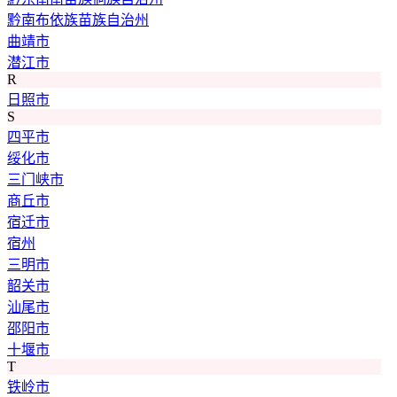
黔南布依族苗族自治州
曲靖市
潜江市
R
日照市
S
四平市
绥化市
三门峡市
商丘市
宿迁市
宿州
三明市
韶关市
汕尾市
邵阳市
十堰市
T
铁岭市