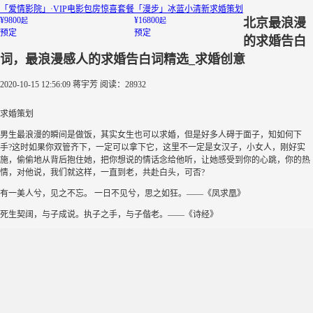
「爱情影院」·VIP电影包房惊喜套餐
「漫步」冰蓝小清新求婚策划
¥9800
¥16800
北京最浪漫
起
起
预定
预定
的求婚告白
词，最浪漫感人的求婚告白词精选_求婚创意
2020-10-15 12:56:09
蒋宇芳
阅读：28932
求婚策划
男生最浪漫的瞬间是做饭，其实女生也可以求婚，但是好多人碍于面子，知如何下
手?这时如果你双管齐下，一定可以拿下它，这里不一定是女汉子，小女人，刚好实
施，偷偷地从背后抱住她，把你想说的情话念给他听，让她感受到你的心跳，你的热
情，对他说，我们就这样，一直到老，共赴白头，可否?
有一美人兮，见之不忘。 一日不见兮，思之如狂。——《凤求凰》
死生契阔，与子成说。执子之手，与子偕老。——《诗经》