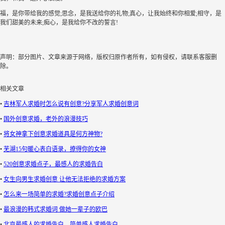
福，是你带给我的感觉;思念，是我送给你的礼物;真心，让我始终和你相爱;相守，是
我们甜美的未来;痴心，是我给你不改的誓言!
声明：部分图片、文章来源于网络，版权归原作者所有，如有侵权，请联系客服删
除。
相关文章
•
吉林军人求婚时怎么说有创意?分享军人求婚创意词
•
国外创意求婚，老外的浪漫技巧
•
将女神拿下创意求婚道具是何方神物?
•
芜湖15句暖心表白语录，撩得你的女神
•
520创意求婚点子，最感人的求婚告白
•
女生向男生求婚创意 让他无法拒绝的求婚方案
•
怎么来一场简单的求婚?求婚创意点子介绍
•
最浪漫的韩式求婚词 做她一辈子的欧巴
•
北京最感人的求婚告白，简单感人求婚告白