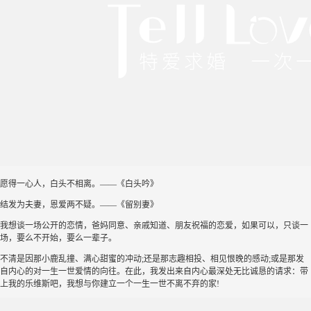
愿得一心人，白头不相离。——《白头吟》
结发为夫妻，恩爱两不疑。——《留别妻》
我想谈一场公开的恋情，爸妈同意、亲戚知道、朋友祝福的恋爱，如果可以，只谈一
场，要么不开始，要么一辈子。
不清是因那小鹿乱撞、满心甜蜜的冲动;还是那志趣相投、相见恨晚的感动;或是那发
自内心的对一生一世爱情的向往。在此，我发出来自内心最深处无比诚恳的请求：带
上我的乐维斯吧，我想与你建立一个一生一世不离不弃的家!