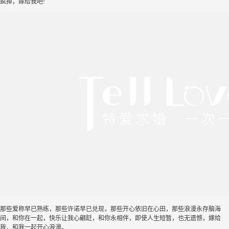
疯掉，嫁给我吧!
那些爱称早已熟练，那些许诺早已兑现，那些开心依旧在心田，那些浪漫永存脑海
间，和你在一起，快乐让我心翩跹，和你永相伴，即使人生短暂，也无遗憾，嫁给
我，和我一起开心浪漫。