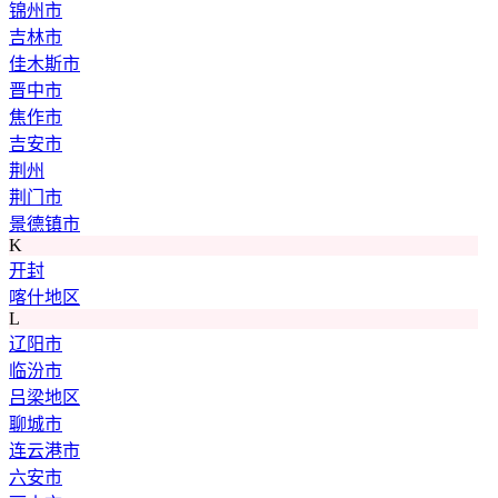
锦州市
吉林市
佳木斯市
晋中市
焦作市
吉安市
荆州
荆门市
景德镇市
K
开封
喀什地区
L
辽阳市
临汾市
吕梁地区
聊城市
连云港市
六安市