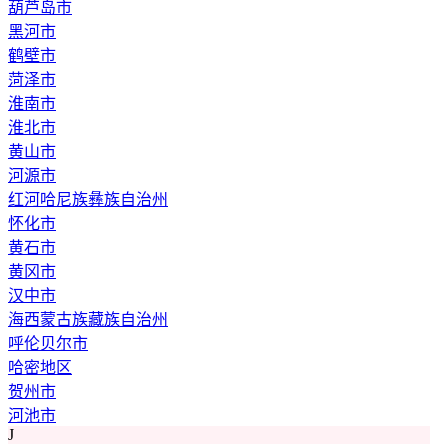
葫芦岛市
黑河市
鹤壁市
菏泽市
淮南市
淮北市
黄山市
河源市
红河哈尼族彝族自治州
怀化市
黄石市
黄冈市
汉中市
海西蒙古族藏族自治州
呼伦贝尔市
哈密地区
贺州市
河池市
J