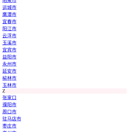
阳泉市
运城市
鹰潭市
宜春市
阳江市
云浮市
玉溪市
宜宾市
益阳市
永州市
延安市
榆林市
玉林市
Z
张家口
濮阳市
周口市
驻马店市
枣庄市