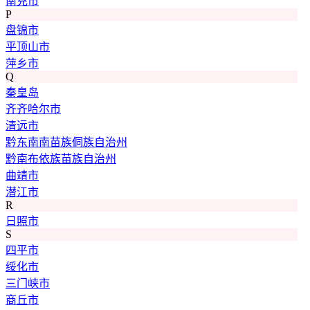
南充市
P
盘锦市
平顶山市
萍乡市
Q
秦皇岛
齐齐哈尔市
清远市
黔东南南苗族侗族自治州
黔南布依族苗族自治州
曲靖市
潜江市
R
日照市
S
四平市
绥化市
三门峡市
商丘市