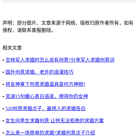
声明：部分图片、文章来源于网络，版权归原作者所有，如有
侵权，请联系客服删除。
相关文章
•
吉林军人求婚时怎么说有创意?分享军人求婚创意词
•
国外创意求婚，老外的浪漫技巧
•
将女神拿下创意求婚道具是何方神物?
•
芜湖15句暖心表白语录，撩得你的女神
•
520创意求婚点子，最感人的求婚告白
•
女生向男生求婚创意 让他无法拒绝的求婚方案
•
怎么来一场简单的求婚?求婚创意点子介绍