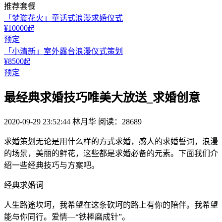
推荐套餐
「梦璇花火」童话式浪漫求婚仪式
¥10000
起
预定
「小清新」室外露台浪漫仪式策划
¥8500
起
预定
最经典求婚技巧唯美大放送_求婚创意
2020-09-29 23:52:44
林月华
阅读：28689
求婚策划无论是用什么样的方式求婚，感人的求婚誓词，浪漫
的场景，美丽的鲜花，这些都是求婚必备的元素。下面我们介
绍一些经典技巧与方案吧。
经典求婚词
人生路途坎坷，我希望在这条砍坷的路上有你的陪伴。我希望
能与你同行。爱情—“铁棒磨成针”。