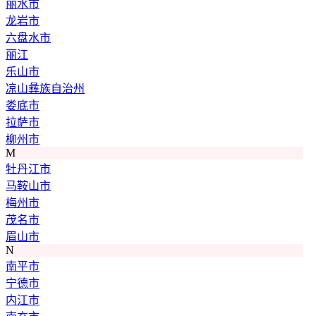
丽水市
龙岩市
六盘水市
丽江
乐山市
凉山彝族自治州
娄底市
拉萨市
柳州市
M
牡丹江市
马鞍山市
梅州市
茂名市
眉山市
N
南平市
宁德市
内江市