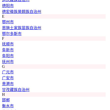
德阳市
德宏傣族景颇族自治州
E
鄂州市
恩施土家族苗族自治州
鄂尔多斯市
F
抚顺市
阜新市
阜阳市
抚州市
G
广元市
广安市
贵港市
甘孜藏族自治州
H
邯郸
衡水市