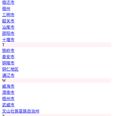
宿迁市
宿州
三明市
韶关市
汕尾市
邵阳市
十堰市
T
铁岭市
泰安市
铜陵市
铜仁地区
通辽市
W
威海市
渭南市
梧州市
武威市
文山壮族苗族自治州