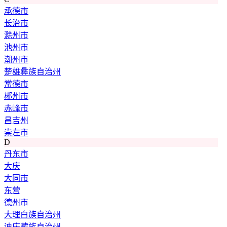
承德市
长治市
滁州市
池州市
潮州市
楚雄彝族自治州
常德市
郴州市
赤峰市
昌吉州
崇左市
D
丹东市
大庆
大同市
东营
德州市
大理白族自治州
迪庆藏族自治州