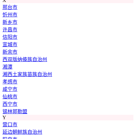
X
邢台市
忻州市
新乡市
许昌市
信阳市
宣城市
新余市
西双版纳傣族自治州
湘潭
湘西土家族苗族自治州
孝感市
咸宁市
仙桃市
西宁市
锡林郭勒盟
Y
营口市
延边朝鲜族自治州