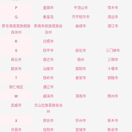
P
盘锦市
平顶山市
萍乡市
Q
秦皇岛
齐齐哈尔市
清远市
黔东南南苗族侗族
黔南布依族苗族自
曲靖市
潜江市
自治州
治州
R
日照市
S
四平市
绥化市
三门峡市
商丘市
宿迁市
宿州
三明市
韶关市
汕尾市
邵阳市
十堰市
T
铁岭市
泰安市
铜陵市
铜仁地区
通辽市
W
威海市
渭南市
梧州市
武威市
文山壮族苗族自治
州
X
邢台市
忻州市
新乡市
许昌市
信阳市
宣城市
新余市