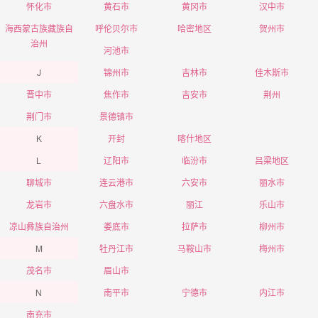
怀化市
黄石市
黄冈市
汉中市
海西蒙古族藏族自
呼伦贝尔市
哈密地区
贺州市
治州
河池市
J
锦州市
吉林市
佳木斯市
晋中市
焦作市
吉安市
荆州
荆门市
景德镇市
K
开封
喀什地区
L
辽阳市
临汾市
吕梁地区
聊城市
连云港市
六安市
丽水市
龙岩市
六盘水市
丽江
乐山市
凉山彝族自治州
娄底市
拉萨市
柳州市
M
牡丹江市
马鞍山市
梅州市
茂名市
眉山市
N
南平市
宁德市
内江市
南充市