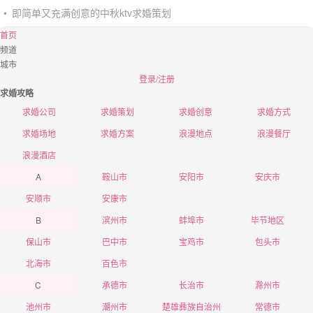
•
即简单又充满创意的中秋ktv求婚策划
首页
频道
城市
登录/注册
求婚攻略
求婚公司
求婚策划
求婚创意
求婚方式
求婚场地
求婚方案
浪漫地点
浪漫餐厅
浪漫酒店
A
鞍山市
安阳市
安庆市
安顺市
安康市
B
滨州市
蚌埠市
毕节地区
保山市
巴中市
宝鸡市
包头市
北海市
百色市
C
承德市
长治市
滁州市
池州市
潮州市
楚雄彝族自治州
常德市