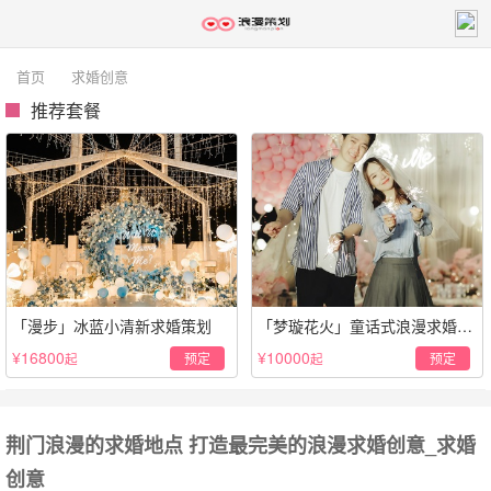
首页
求婚创意
推荐套餐
「漫步」冰蓝小清新求婚策划
「梦璇花火」童话式浪漫求婚仪
式
¥16800
¥10000
预定
预定
起
起
荆门浪漫的求婚地点 打造最完美的浪漫求婚创意_求婚
创意