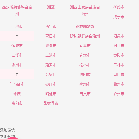
西双版纳傣族自治
湘潭
湘西土家族苗族自
孝感市
州
治州
咸宁市
仙桃市
西宁市
锡林郭勒盟
Y
营口市
延边朝鲜族自治州
阳泉市
运城市
鹰潭市
宜春市
阳江市
云浮市
玉溪市
宜宾市
益阳市
永州市
延安市
榆林市
玉林市
Z
张家口
濮阳市
周口市
驻马店市
枣庄市
亳州市
衢州市
肇庆
昭通市
自贡市
泸州市
资阳市
张家界市
添加微信
立即预约