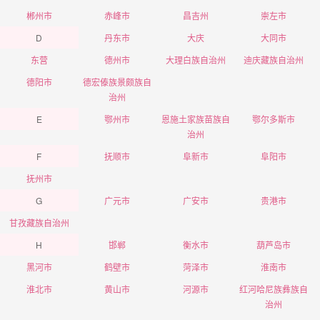
郴州市
赤峰市
昌吉州
崇左市
D
丹东市
大庆
大同市
东营
德州市
大理白族自治州
迪庆藏族自治州
德阳市
德宏傣族景颇族自
治州
E
鄂州市
恩施土家族苗族自
鄂尔多斯市
治州
F
抚顺市
阜新市
阜阳市
抚州市
G
广元市
广安市
贵港市
甘孜藏族自治州
H
邯郸
衡水市
葫芦岛市
黑河市
鹤壁市
菏泽市
淮南市
淮北市
黄山市
河源市
红河哈尼族彝族自
治州