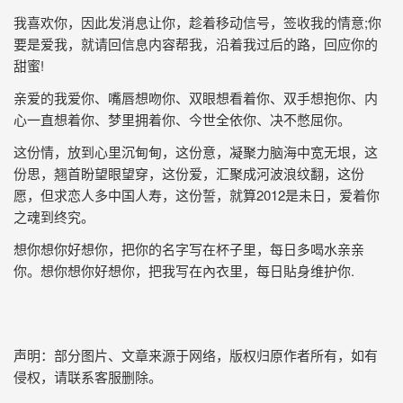
我喜欢你，因此发消息让你，趁着移动信号，签收我的情意;你
要是爱我，就请回信息内容帮我，沿着我过后的路，回应你的
甜蜜!
亲爱的我爱你、嘴唇想吻你、双眼想看着你、双手想抱你、内
心一直想着你、梦里拥着你、今世全依你、决不憋屈你。
这份情，放到心里沉甸甸，这份意，凝聚力脑海中宽无垠，这
份思，翘首盼望眼望穿，这份爱，汇聚成河波浪纹翻，这份
愿，但求恋人多中国人寿，这份誓，就算2012是未日，爱着你
之魂到终究。
想你想你好想你，把你的名字写在杯子里，每日多喝水亲亲
你。想你想你好想你，把我写在內衣里，每日貼身维护你.
声明：部分图片、文章来源于网络，版权归原作者所有，如有
侵权，请联系客服删除。