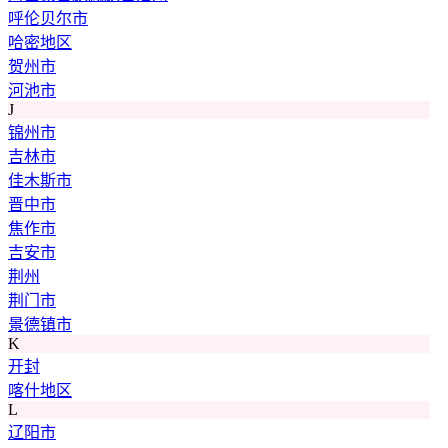
呼伦贝尔市
哈密地区
贺州市
河池市
J
锦州市
吉林市
佳木斯市
晋中市
焦作市
吉安市
荆州
荆门市
景德镇市
K
开封
喀什地区
L
辽阳市