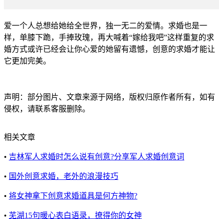
爱一个人总想给她给全世界，独一无二的爱情。求婚也是一
样，单膝下跪，手捧玫瑰，再大喊着“嫁给我吧”这样重复的求
婚方式或许已经会让你心爱的她留有遗憾，创意的求婚才能让
它更加完美。
声明：部分图片、文章来源于网络，版权归原作者所有，如有
侵权，请联系客服删除。
相关文章
•
吉林军人求婚时怎么说有创意?分享军人求婚创意词
•
国外创意求婚，老外的浪漫技巧
•
将女神拿下创意求婚道具是何方神物?
•
芜湖15句暖心表白语录，撩得你的女神