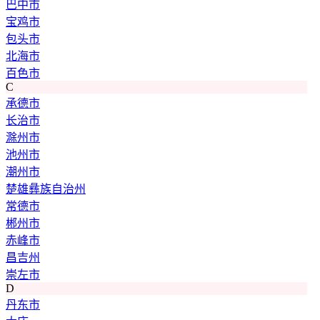
巴中市
宝鸡市
包头市
北海市
百色市
C
承德市
长治市
滁州市
池州市
潮州市
楚雄彝族自治州
常德市
郴州市
赤峰市
昌吉州
崇左市
D
丹东市