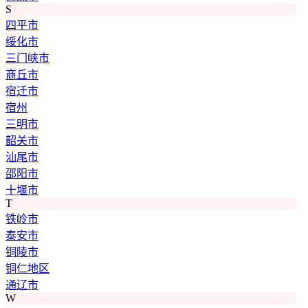
S
四平市
绥化市
三门峡市
商丘市
宿迁市
宿州
三明市
韶关市
汕尾市
邵阳市
十堰市
T
铁岭市
泰安市
铜陵市
铜仁地区
通辽市
W