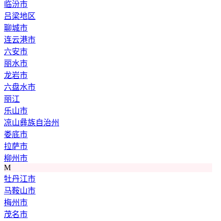
临汾市
吕梁地区
聊城市
连云港市
六安市
丽水市
龙岩市
六盘水市
丽江
乐山市
凉山彝族自治州
娄底市
拉萨市
柳州市
M
牡丹江市
马鞍山市
梅州市
茂名市