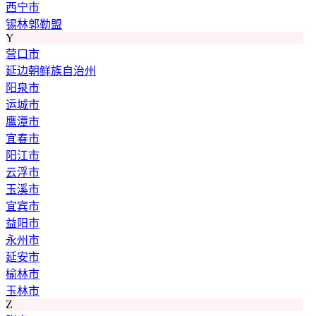
西宁市
锡林郭勒盟
Y
营口市
延边朝鲜族自治州
阳泉市
运城市
鹰潭市
宜春市
阳江市
云浮市
玉溪市
宜宾市
益阳市
永州市
延安市
榆林市
玉林市
Z