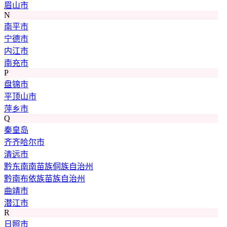
眉山市
N
南平市
宁德市
内江市
南充市
P
盘锦市
平顶山市
萍乡市
Q
秦皇岛
齐齐哈尔市
清远市
黔东南南苗族侗族自治州
黔南布依族苗族自治州
曲靖市
潜江市
R
日照市