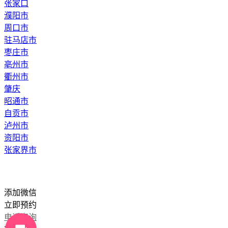
张家口
濮阳市
周口市
驻马店市
枣庄市
亳州市
衢州市
肇庆
昭通市
自贡市
泸州市
资阳市
张家界市
添加微信
立即预约
电话咨询