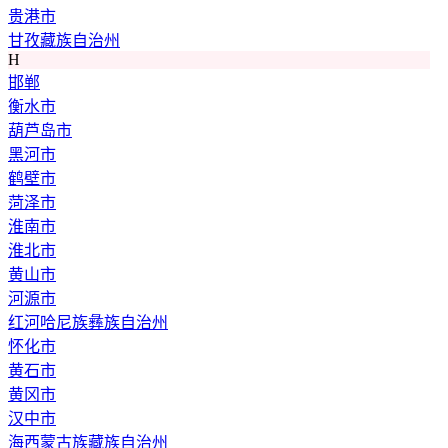
贵港市
甘孜藏族自治州
H
邯郸
衡水市
葫芦岛市
黑河市
鹤壁市
菏泽市
淮南市
淮北市
黄山市
河源市
红河哈尼族彝族自治州
怀化市
黄石市
黄冈市
汉中市
海西蒙古族藏族自治州