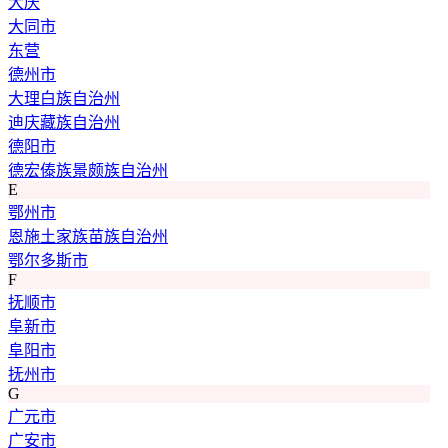
大庆
大同市
东营
德州市
大理白族自治州
迪庆藏族自治州
德阳市
德宏傣族景颇族自治州
E
鄂州市
恩施土家族苗族自治州
鄂尔多斯市
F
抚顺市
阜新市
阜阳市
抚州市
G
广元市
广安市