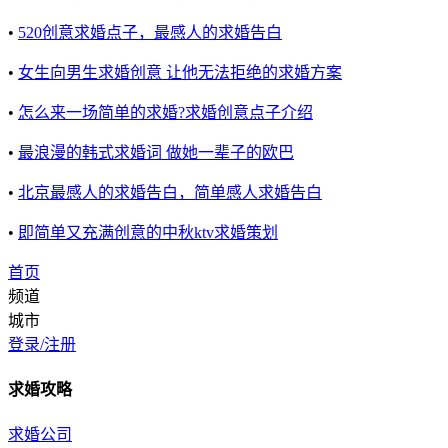
•
520创意求婚点子，最感人的求婚告白
•
女生向男生求婚创意 让他无法拒绝的求婚方案
•
怎么来一场简单的求婚?求婚创意点子介绍
•
最浪漫的韩式求婚词 做她一辈子的欧巴
•
北京最感人的求婚告白，简单感人求婚告白
•
即简单又充满创意的中秋ktv求婚策划
首页
频道
城市
登录/注册
求婚攻略
求婚公司