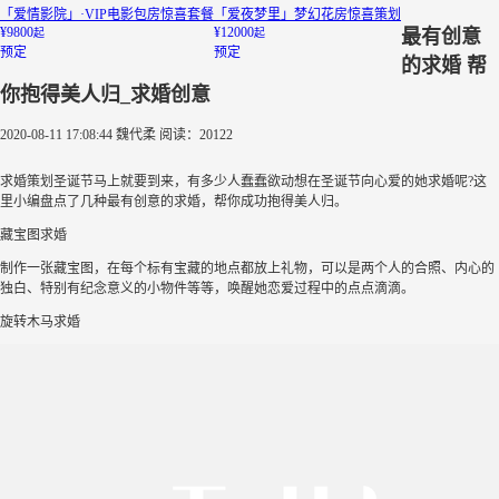
「爱情影院」·VIP电影包房惊喜套餐
「爱夜梦里」梦幻花房惊喜策划
¥9800
¥12000
最有创意
起
起
预定
预定
的求婚 帮
你抱得美人归_求婚创意
2020-08-11 17:08:44
魏代柔
阅读：20122
求婚策划圣诞节马上就要到来，有多少人蠢蠢欲动想在圣诞节向心爱的她求婚呢?这
里小编盘点了几种最有创意的求婚，帮你成功抱得美人归。
藏宝图求婚
制作一张藏宝图，在每个标有宝藏的地点都放上礼物，可以是两个人的合照、内心的
独白、特别有纪念意义的小物件等等，唤醒她恋爱过程中的点点滴滴。
旋转木马求婚