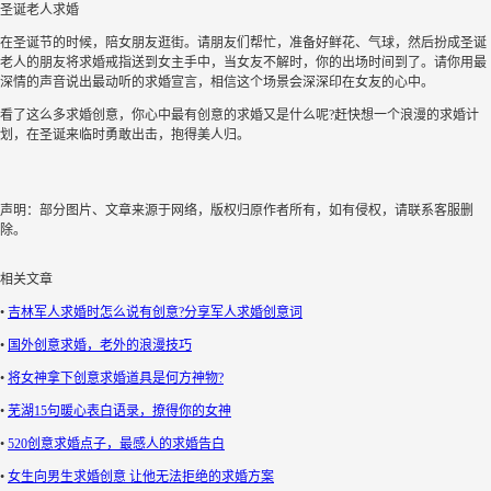
圣诞老人求婚
在圣诞节的时候，陪女朋友逛街。请朋友们帮忙，准备好鲜花、气球，然后扮成圣诞
老人的朋友将求婚戒指送到女主手中，当女友不解时，你的出场时间到了。请你用最
深情的声音说出最动听的求婚宣言，相信这个场景会深深印在女友的心中。
看了这么多求婚创意，你心中最有创意的求婚又是什么呢?赶快想一个浪漫的求婚计
划，在圣诞来临时勇敢出击，抱得美人归。
声明：部分图片、文章来源于网络，版权归原作者所有，如有侵权，请联系客服删
除。
相关文章
•
吉林军人求婚时怎么说有创意?分享军人求婚创意词
•
国外创意求婚，老外的浪漫技巧
•
将女神拿下创意求婚道具是何方神物?
•
芜湖15句暖心表白语录，撩得你的女神
•
520创意求婚点子，最感人的求婚告白
•
女生向男生求婚创意 让他无法拒绝的求婚方案