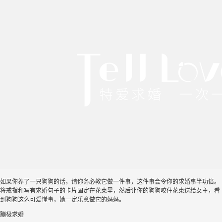
如果你养了一只狗狗的话，请你务必教它做一件事，这件事会令你的求婚事半功倍。
将戒指和写有求婚句子的卡片固定在花束里，然后让你的狗狗咬住花束送给女主，看
到狗狗这么可爱懂事，她一定乐意做它的妈妈。
蹦极求婚