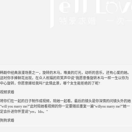
韩剧中经典浪漫场景之一，旋转的木马，唯美的灯光，动听的音乐，还有心爱的她。
这时你手捧鲜花出现，在众人祝福的欢笑声中说“我愿意像旋转木马一样一生以你为
中心旋转，你愿意嫁给我吗?”此情此景，哪个女生能拒绝的了呢?
视频求婚
将你们在一起的日子制作成视频，陪她一起看。最后的镜头是你深情的问镜头外的她
“will you marry me?”此时陪她看视频的你一定要随后重复一遍“willyou marry me?”她一
定会扑进你怀里说“yes，Ido。”
狗狗求婚