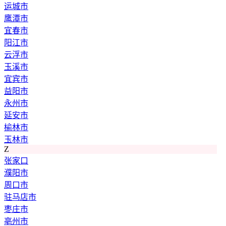
运城市
鹰潭市
宜春市
阳江市
云浮市
玉溪市
宜宾市
益阳市
永州市
延安市
榆林市
玉林市
Z
张家口
濮阳市
周口市
驻马店市
枣庄市
亳州市