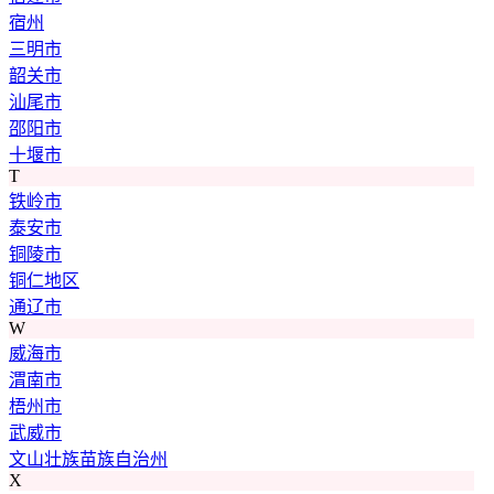
宿州
三明市
韶关市
汕尾市
邵阳市
十堰市
T
铁岭市
泰安市
铜陵市
铜仁地区
通辽市
W
威海市
渭南市
梧州市
武威市
文山壮族苗族自治州
X