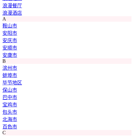
浪漫餐厅
浪漫酒店
A
鞍山市
安阳市
安庆市
安顺市
安康市
B
滨州市
蚌埠市
毕节地区
保山市
巴中市
宝鸡市
包头市
北海市
百色市
C