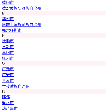
德阳市
德宏傣族景颇族自治州
E
鄂州市
恩施土家族苗族自治州
鄂尔多斯市
F
抚顺市
阜新市
阜阳市
抚州市
G
广元市
广安市
贵港市
甘孜藏族自治州
H
邯郸
衡水市
葫芦岛市