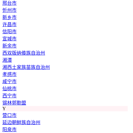
邢台市
忻州市
新乡市
许昌市
信阳市
宣城市
新余市
西双版纳傣族自治州
湘潭
湘西土家族苗族自治州
孝感市
咸宁市
仙桃市
西宁市
锡林郭勒盟
Y
营口市
延边朝鲜族自治州
阳泉市