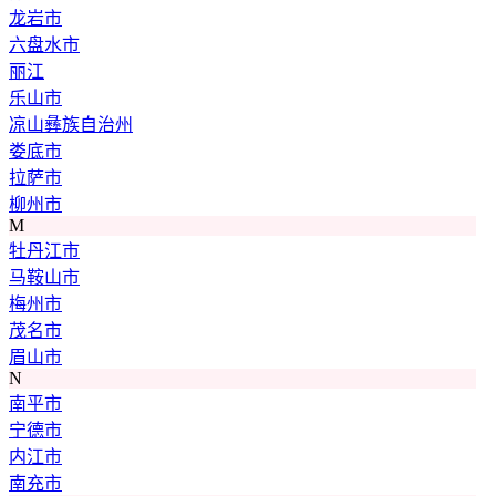
龙岩市
六盘水市
丽江
乐山市
凉山彝族自治州
娄底市
拉萨市
柳州市
M
牡丹江市
马鞍山市
梅州市
茂名市
眉山市
N
南平市
宁德市
内江市
南充市