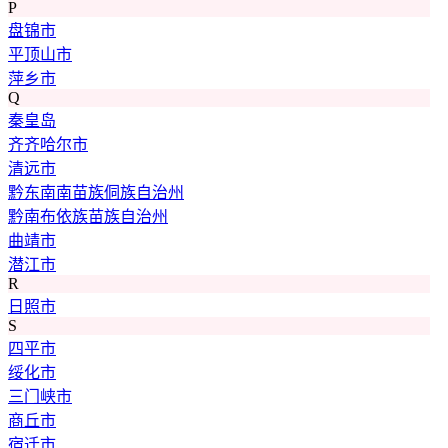
P
盘锦市
平顶山市
萍乡市
Q
秦皇岛
齐齐哈尔市
清远市
黔东南南苗族侗族自治州
黔南布依族苗族自治州
曲靖市
潜江市
R
日照市
S
四平市
绥化市
三门峡市
商丘市
宿迁市