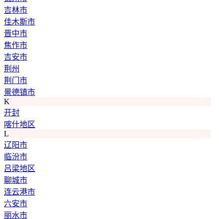
吉林市
佳木斯市
晋中市
焦作市
吉安市
荆州
荆门市
景德镇市
K
开封
喀什地区
L
辽阳市
临汾市
吕梁地区
聊城市
连云港市
六安市
丽水市