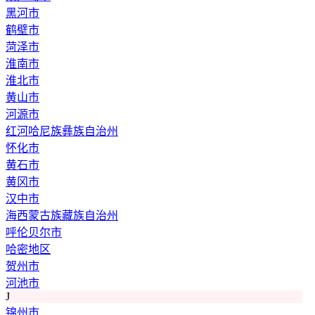
黑河市
鹤壁市
菏泽市
淮南市
淮北市
黄山市
河源市
红河哈尼族彝族自治州
怀化市
黄石市
黄冈市
汉中市
海西蒙古族藏族自治州
呼伦贝尔市
哈密地区
贺州市
河池市
J
锦州市