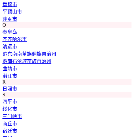
盘锦市
平顶山市
萍乡市
Q
秦皇岛
齐齐哈尔市
清远市
黔东南南苗族侗族自治州
黔南布依族苗族自治州
曲靖市
潜江市
R
日照市
S
四平市
绥化市
三门峡市
商丘市
宿迁市