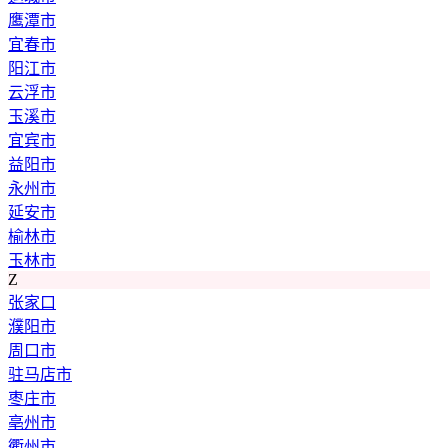
鹰潭市
宜春市
阳江市
云浮市
玉溪市
宜宾市
益阳市
永州市
延安市
榆林市
玉林市
Z
张家口
濮阳市
周口市
驻马店市
枣庄市
亳州市
衢州市