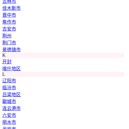
吉林市
佳木斯市
晋中市
焦作市
吉安市
荆州
荆门市
景德镇市
K
开封
喀什地区
L
辽阳市
临汾市
吕梁地区
聊城市
连云港市
六安市
丽水市