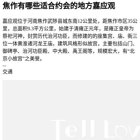
焦作有哪些适合约会的地方嘉应观
嘉应观位于河南焦作武陟县城东南12公里处，距焦作市区35公
里，总面积9.3平方公里，始建于清雍正元年，是雍正皇帝为
祭祀河神，封赏历代治河功臣，而修建的的座集宫、庙、衙三
位一体黄淮诸河龙王庙，建筑风格形似故宫，主要包括山门、
御碑亭、治河功臣殿、中大殿、禹王阁等，规模宏大，有“北
京小故宫”之美誉。
...
交通