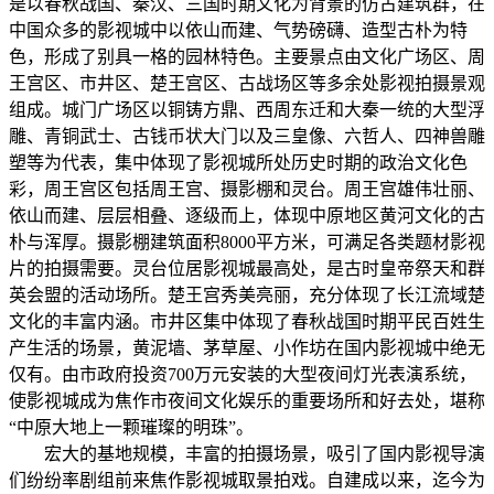
是以春秋战国、秦汉、三国时期文化为背景的仿古建筑群，在
中国众多的影视城中以依山而建、气势磅礴、造型古朴为特
色，形成了别具一格的园林特色。主要景点由文化广场区、周
王宫区、市井区、楚王宫区、古战场区等多余处影视拍摄景观
组成。城门广场区以铜铸方鼎、西周东迁和大秦一统的大型浮
雕、青铜武士、古钱币状大门以及三皇像、六哲人、四神兽雕
塑等为代表，集中体现了影视城所处历史时期的政治文化色
彩，周王宫区包括周王宫、摄影棚和灵台。周王宫雄伟壮丽、
依山而建、层层相叠、逐级而上，体现中原地区黄河文化的古
朴与浑厚。摄影棚建筑面积8000平方米，可满足各类题材影视
片的拍摄需要。灵台位居影视城最高处，是古时皇帝祭天和群
英会盟的活动场所。楚王宫秀美亮丽，充分体现了长江流域楚
文化的丰富内涵。市井区集中体现了春秋战国时期平民百姓生
产生活的场景，黄泥墙、茅草屋、小作坊在国内影视城中绝无
仅有。由市政府投资700万元安装的大型夜间灯光表演系统，
使影视城成为焦作市夜间文化娱乐的重要场所和好去处，堪称
“中原大地上一颗璀璨的明珠”。
宏大的基地规模，丰富的拍摄场景，吸引了国内影视导演
们纷纷率剧组前来焦作影视城取景拍戏。自建成以来，迄今为