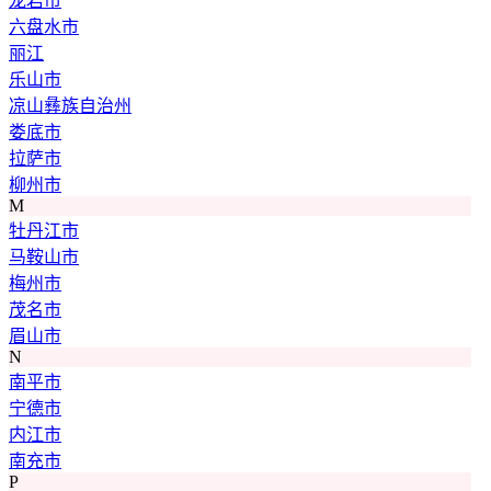
龙岩市
六盘水市
丽江
乐山市
凉山彝族自治州
娄底市
拉萨市
柳州市
M
牡丹江市
马鞍山市
梅州市
茂名市
眉山市
N
南平市
宁德市
内江市
南充市
P