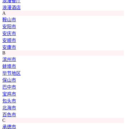
浪漫餐厅
浪漫酒店
A
鞍山市
安阳市
安庆市
安顺市
安康市
B
滨州市
蚌埠市
毕节地区
保山市
巴中市
宝鸡市
包头市
北海市
百色市
C
承德市