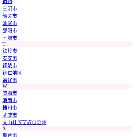
宿州
三明市
韶关市
汕尾市
邵阳市
十堰市
T
铁岭市
泰安市
铜陵市
铜仁地区
通辽市
W
威海市
渭南市
梧州市
武威市
文山壮族苗族自治州
X
邢台市