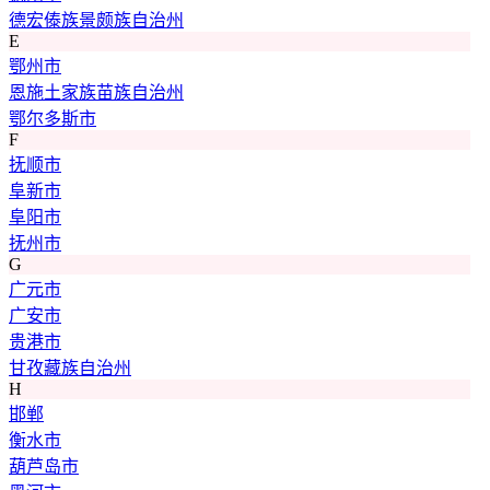
德宏傣族景颇族自治州
E
鄂州市
恩施土家族苗族自治州
鄂尔多斯市
F
抚顺市
阜新市
阜阳市
抚州市
G
广元市
广安市
贵港市
甘孜藏族自治州
H
邯郸
衡水市
葫芦岛市