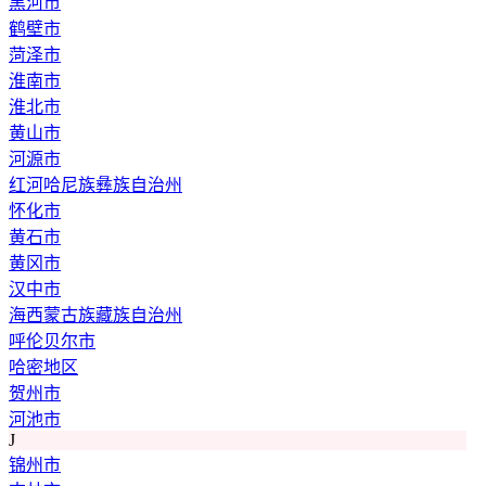
黑河市
鹤壁市
菏泽市
淮南市
淮北市
黄山市
河源市
红河哈尼族彝族自治州
怀化市
黄石市
黄冈市
汉中市
海西蒙古族藏族自治州
呼伦贝尔市
哈密地区
贺州市
河池市
J
锦州市