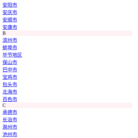
安阳市
安庆市
安顺市
安康市
B
滨州市
蚌埠市
毕节地区
保山市
巴中市
宝鸡市
包头市
北海市
百色市
C
承德市
长治市
滁州市
池州市