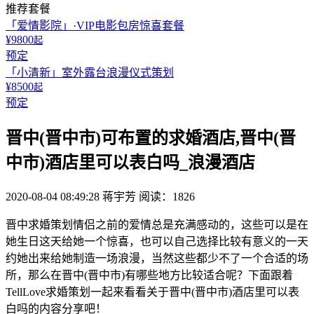
推荐套餐
「爱情影院」·VIP电影包房惊喜套餐
¥9800
起
预定
「小清新」室外露台浪漫仪式策划
¥8500
起
预定
晋中(晋中市)可布置的求婚酒店,晋中(晋
中市)酒店里可以表白吗_浪漫酒店
2020-08-04 08:49:28
蒋宇芳
阅读：1826
晋中求婚策划情侣之前的爱情总是充满感动的，这些可以是在
她生日这天给她一个惊喜，也可以自己选择比较有意义的一天
约她出来给她制造一场浪漫，当然这些都少不了一个合适的场
所，那么在晋中(晋中市)有哪些地方比较适合呢？下面跟着
TellLove求婚策划一起来看看关于晋中(晋中市)酒店里可以表
白吗的内容分享吧！