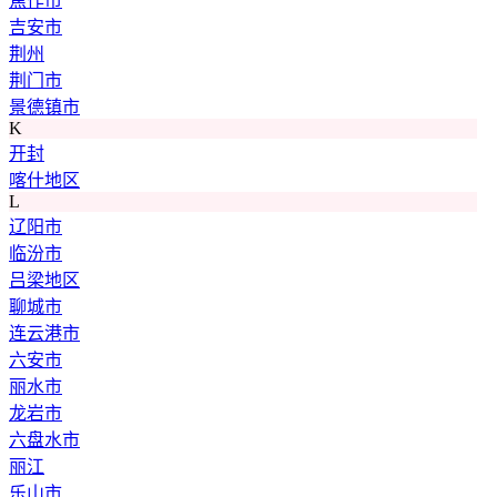
焦作市
吉安市
荆州
荆门市
景德镇市
K
开封
喀什地区
L
辽阳市
临汾市
吕梁地区
聊城市
连云港市
六安市
丽水市
龙岩市
六盘水市
丽江
乐山市