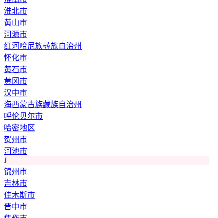
淮北市
黄山市
河源市
红河哈尼族彝族自治州
怀化市
黄石市
黄冈市
汉中市
海西蒙古族藏族自治州
呼伦贝尔市
哈密地区
贺州市
河池市
J
锦州市
吉林市
佳木斯市
晋中市