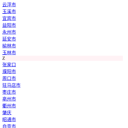
云浮市
玉溪市
宜宾市
益阳市
永州市
延安市
榆林市
玉林市
Z
张家口
濮阳市
周口市
驻马店市
枣庄市
亳州市
衢州市
肇庆
昭通市
自贡市