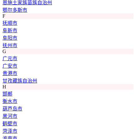
恩施土家族苗族自治州
鄂尔多斯市
F
抚顺市
阜新市
阜阳市
抚州市
G
广元市
广安市
贵港市
甘孜藏族自治州
H
邯郸
衡水市
葫芦岛市
黑河市
鹤壁市
菏泽市
淮南市