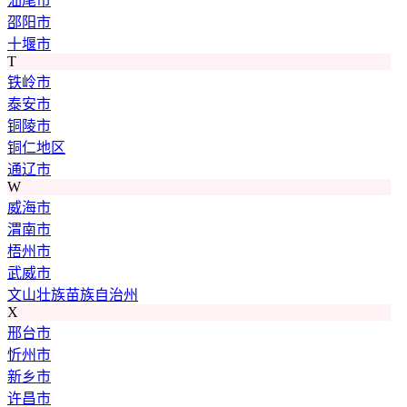
汕尾市
邵阳市
十堰市
T
铁岭市
泰安市
铜陵市
铜仁地区
通辽市
W
威海市
渭南市
梧州市
武威市
文山壮族苗族自治州
X
邢台市
忻州市
新乡市
许昌市