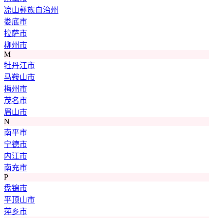
凉山彝族自治州
娄底市
拉萨市
柳州市
M
牡丹江市
马鞍山市
梅州市
茂名市
眉山市
N
南平市
宁德市
内江市
南充市
P
盘锦市
平顶山市
萍乡市