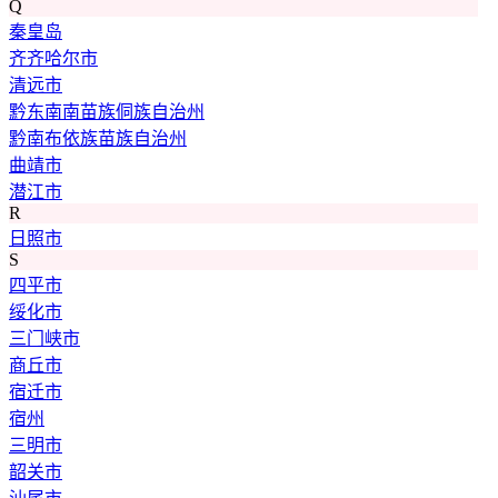
Q
秦皇岛
齐齐哈尔市
清远市
黔东南南苗族侗族自治州
黔南布依族苗族自治州
曲靖市
潜江市
R
日照市
S
四平市
绥化市
三门峡市
商丘市
宿迁市
宿州
三明市
韶关市