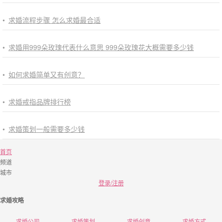
•
求婚流程步骤 怎么求婚最合适
•
求婚用999朵玫瑰代表什么意思 999朵玫瑰花大概需要多少钱
•
如何求婚简单又有创意？
•
求婚戒指品牌排行榜
•
求婚策划一般需要多少钱
首页
频道
城市
登录/注册
求婚攻略
求婚公司
求婚策划
求婚创意
求婚方式