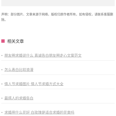
声明：部分图片、文章来源于网络，版权归原作者所有，如有侵权，请联系客服删
除。
相关文章
•
朋友圈求婚说什么 真诚告白朋友圈走心文案范文
•
怎么表白比较浪漫
•
情人节求婚图片 情人节求婚方式大全
•
最感人的求婚告白
•
求婚用什么花好 白玫瑰是适合求婚的花束吗