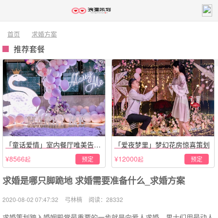
首页
求婚方案
推荐套餐
「童话爱情」室内餐厅唯美告白
「爱夜梦里」梦幻花房惊喜策划
仪式
¥8566
¥12000
预定
预定
起
起
求婚是哪只脚跪地 求婚需要准备什么_求婚方案
2020-08-02 07:47:32
弓林楠
阅读：28332
求婚策划跨入婚姻殿堂最重要的一步就是向爱人求婚，男士们用最动人