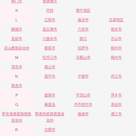
荆门市
景德镇市
K
开封
喀什地区
L
辽阳市
临汾市
吕梁地区
聊城市
连云港市
六安市
丽水市
龙岩市
六盘水市
丽江
乐山市
凉山彝族自治州
娄底市
拉萨市
柳州市
M
牡丹江市
马鞍山市
梅州市
茂名市
眉山市
N
南平市
宁德市
内江市
南充市
P
盘锦市
平顶山市
萍乡市
Q
秦皇岛
齐齐哈尔市
清远市
黔东南南苗族侗族
黔南布依族苗族自
曲靖市
潜江市
自治州
治州
R
日照市