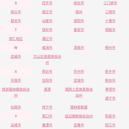
S
四平市
绥化市
三门峡市
商丘市
宿迁市
宿州
三明市
韶关市
汕尾市
邵阳市
十堰市
T
铁岭市
泰安市
铜陵市
铜仁地区
通辽市
W
威海市
渭南市
梧州市
武威市
文山壮族苗族自治
州
X
邢台市
忻州市
新乡市
许昌市
信阳市
宣城市
新余市
西双版纳傣族自治
湘潭
湘西土家族苗族自
孝感市
州
治州
咸宁市
仙桃市
西宁市
锡林郭勒盟
Y
营口市
延边朝鲜族自治州
阳泉市
运城市
鹰潭市
宜春市
阳江市