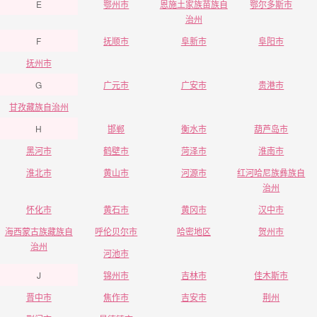
E
鄂州市
恩施土家族苗族自
鄂尔多斯市
治州
F
抚顺市
阜新市
阜阳市
抚州市
G
广元市
广安市
贵港市
甘孜藏族自治州
H
邯郸
衡水市
葫芦岛市
黑河市
鹤壁市
菏泽市
淮南市
淮北市
黄山市
河源市
红河哈尼族彝族自
治州
怀化市
黄石市
黄冈市
汉中市
海西蒙古族藏族自
呼伦贝尔市
哈密地区
贺州市
治州
河池市
J
锦州市
吉林市
佳木斯市
晋中市
焦作市
吉安市
荆州