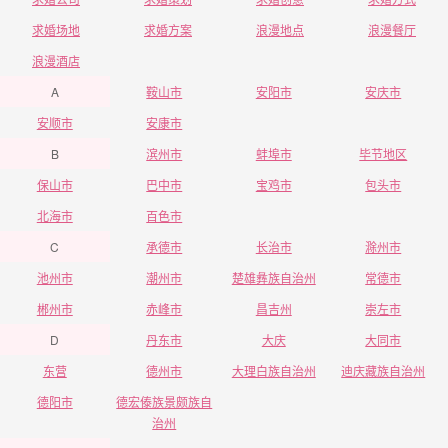
求婚场地
求婚方案
浪漫地点
浪漫餐厅
浪漫酒店
A
鞍山市
安阳市
安庆市
安顺市
安康市
B
滨州市
蚌埠市
毕节地区
保山市
巴中市
宝鸡市
包头市
北海市
百色市
C
承德市
长治市
滁州市
池州市
潮州市
楚雄彝族自治州
常德市
郴州市
赤峰市
昌吉州
崇左市
D
丹东市
大庆
大同市
东营
德州市
大理白族自治州
迪庆藏族自治州
德阳市
德宏傣族景颇族自
治州