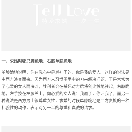
一、求婚时哪只脚跪地：右膝单膝跪地
单膝跪地说明，你在我心中是最神圣的，你是我的爱人。这样的说法是
由西方演变而来。因为西方人习惯用手中的刀来解决问题，于是常常为
了心爱的女人而决斗，胜利者会在杀死对方后将剑尖触地驻起，右膝跪
地，左手按在左膝盖上，向心爱的女人说：我赢了，你归我了。而另一
种说法是西方男士很尊重女性，求婚的时候单膝跪地是西方贵族的一种
礼貌性的动作，表示对另一半的尊重和真诚的请求。