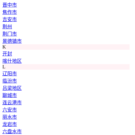
晋中市
焦作市
吉安市
荆州
荆门市
景德镇市
K
开封
喀什地区
L
辽阳市
临汾市
吕梁地区
聊城市
连云港市
六安市
丽水市
龙岩市
六盘水市