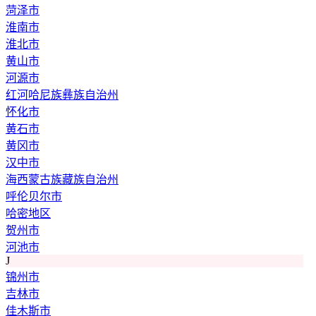
菏泽市
淮南市
淮北市
黄山市
河源市
红河哈尼族彝族自治州
怀化市
黄石市
黄冈市
汉中市
海西蒙古族藏族自治州
呼伦贝尔市
哈密地区
贺州市
河池市
J
锦州市
吉林市
佳木斯市