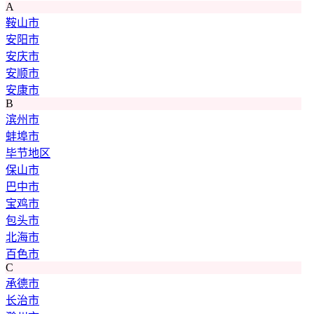
A
鞍山市
安阳市
安庆市
安顺市
安康市
B
滨州市
蚌埠市
毕节地区
保山市
巴中市
宝鸡市
包头市
北海市
百色市
C
承德市
长治市