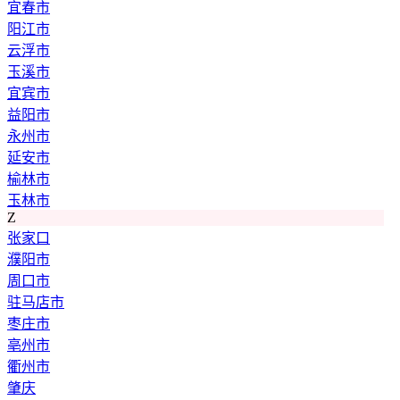
宜春市
阳江市
云浮市
玉溪市
宜宾市
益阳市
永州市
延安市
榆林市
玉林市
Z
张家口
濮阳市
周口市
驻马店市
枣庄市
亳州市
衢州市
肇庆