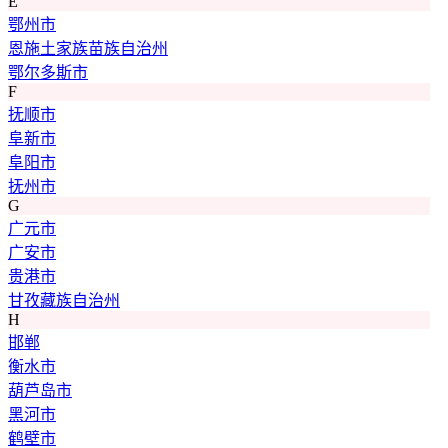
E
鄂州市
恩施土家族苗族自治州
鄂尔多斯市
F
抚顺市
阜新市
阜阳市
抚州市
G
广元市
广安市
贵港市
甘孜藏族自治州
H
邯郸
衡水市
葫芦岛市
黑河市
鹤壁市