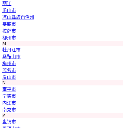
丽江
乐山市
凉山彝族自治州
娄底市
拉萨市
柳州市
M
牡丹江市
马鞍山市
梅州市
茂名市
眉山市
N
南平市
宁德市
内江市
南充市
P
盘锦市