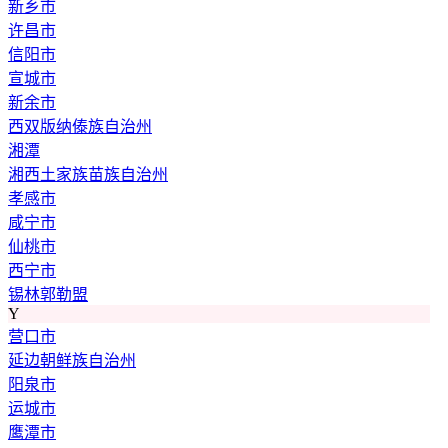
新乡市
许昌市
信阳市
宣城市
新余市
西双版纳傣族自治州
湘潭
湘西土家族苗族自治州
孝感市
咸宁市
仙桃市
西宁市
锡林郭勒盟
Y
营口市
延边朝鲜族自治州
阳泉市
运城市
鹰潭市