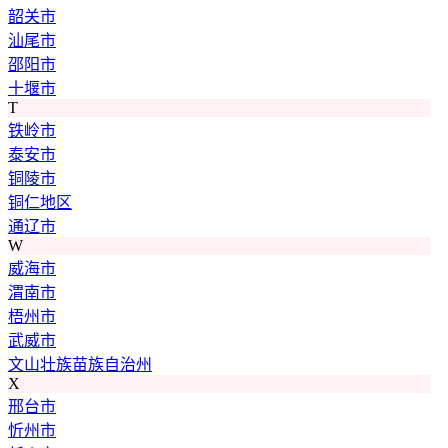
韶关市
汕尾市
邵阳市
十堰市
T
铁岭市
泰安市
铜陵市
铜仁地区
通辽市
W
威海市
渭南市
梧州市
武威市
文山壮族苗族自治州
X
邢台市
忻州市