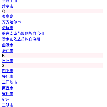
平顶山市
萍乡市
Q
秦皇岛
齐齐哈尔市
清远市
黔东南南苗族侗族自治州
黔南布依族苗族自治州
曲靖市
潜江市
R
日照市
S
四平市
绥化市
三门峡市
商丘市
宿迁市
宿州
三明市