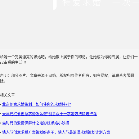
给她一个完美漂亮的求婚吧，给她戴上属于你的印记，让她成为你的专属，让你们一
起幸福的生活!!!
声明：部分图片、文章来源于网络，版权归原作者所有，如有侵权，请联系客服删
除。
相关文章
•
北京创意求婚策划，如何使你的求婚特别?
•
天津光棍节创意求婚怎么做?创意双十一求婚方法精选推荐
•
最时尚的爱情保鲜计之电影院求婚小妙招
•
情人节创意求婚方案策划好点子，情人节最浪漫求婚策划计划方案