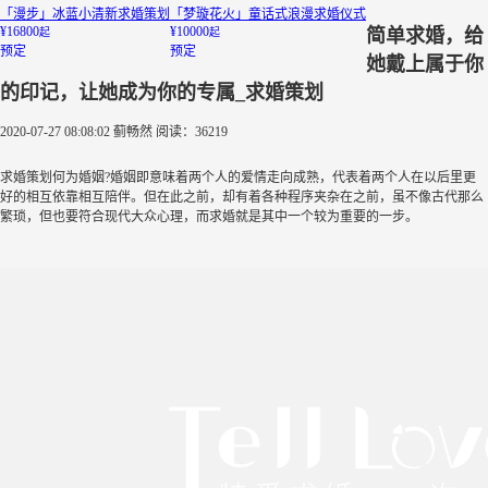
「漫步」冰蓝小清新求婚策划
「梦璇花火」童话式浪漫求婚仪式
¥16800
¥10000
简单求婚，给
起
起
预定
预定
她戴上属于你
的印记，让她成为你的专属_求婚策划
2020-07-27 08:08:02
蓟畅然
阅读：36219
求婚策划何为婚姻?婚姻即意味着两个人的爱情走向成熟，代表着两个人在以后里更
好的相互依靠相互陪伴。但在此之前，却有着各种程序夹杂在之前，虽不像古代那么
繁琐，但也要符合现代大众心理，而求婚就是其中一个较为重要的一步。