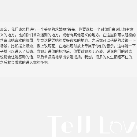
那么，我们该怎样进行一个美丽的求婚呢?首先，你要选择一个对你们来说比较有意
义的地方，比如你们首次遇到的地方，或者有其他涵义的地方。在这里你可以轻松的
营造出她喜欢的氛围，毕竟这是凭她的爱好选择的地方。之后你可以稍稍的装饰一下
场景，比如摆上蜡烛，撒上玫瑰花，在她出现时放上专属于你们的音乐，这样她一下
子就可以进入了状态。当她走进你的场地后，你要对她表明心迹，说说你们的过去，
说说会让她感动的话，然后单膝跪地拿出求婚戒指，我想，很多的女生都经不住的，
之后就会乖乖的进入你的怀抱。