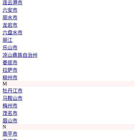
连云港市
六安市
丽水市
龙岩市
六盘水市
丽江
乐山市
凉山彝族自治州
娄底市
拉萨市
柳州市
M
牡丹江市
马鞍山市
梅州市
茂名市
眉山市
N
南平市