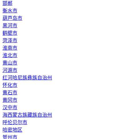
邯郸
衡水市
葫芦岛市
黑河市
鹤壁市
菏泽市
淮南市
淮北市
黄山市
河源市
红河哈尼族彝族自治州
怀化市
黄石市
黄冈市
汉中市
海西蒙古族藏族自治州
呼伦贝尔市
哈密地区
贺州市