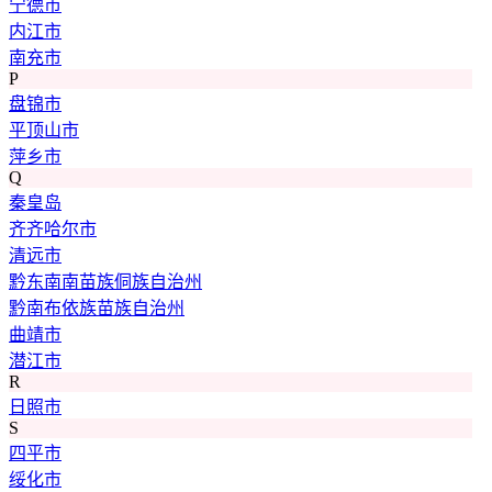
宁德市
内江市
南充市
P
盘锦市
平顶山市
萍乡市
Q
秦皇岛
齐齐哈尔市
清远市
黔东南南苗族侗族自治州
黔南布依族苗族自治州
曲靖市
潜江市
R
日照市
S
四平市
绥化市