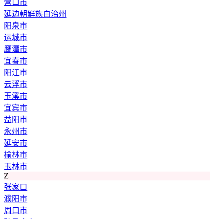
营口市
延边朝鲜族自治州
阳泉市
运城市
鹰潭市
宜春市
阳江市
云浮市
玉溪市
宜宾市
益阳市
永州市
延安市
榆林市
玉林市
Z
张家口
濮阳市
周口市