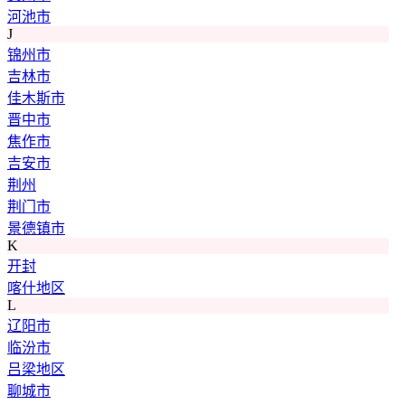
河池市
J
锦州市
吉林市
佳木斯市
晋中市
焦作市
吉安市
荆州
荆门市
景德镇市
K
开封
喀什地区
L
辽阳市
临汾市
吕梁地区
聊城市