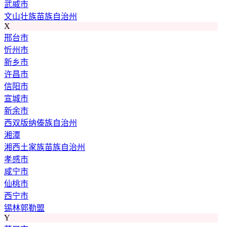
武威市
文山壮族苗族自治州
X
邢台市
忻州市
新乡市
许昌市
信阳市
宣城市
新余市
西双版纳傣族自治州
湘潭
湘西土家族苗族自治州
孝感市
咸宁市
仙桃市
西宁市
锡林郭勒盟
Y