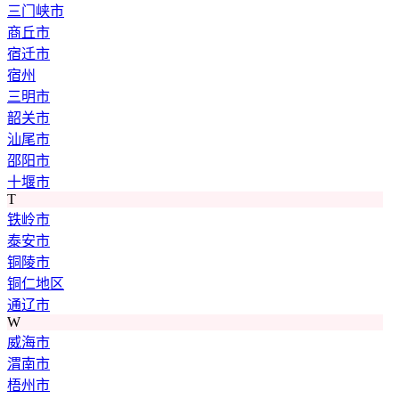
三门峡市
商丘市
宿迁市
宿州
三明市
韶关市
汕尾市
邵阳市
十堰市
T
铁岭市
泰安市
铜陵市
铜仁地区
通辽市
W
威海市
渭南市
梧州市