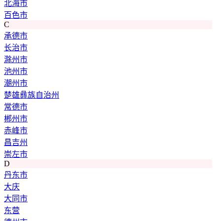
北海市
百色市
C
承德市
长治市
滁州市
池州市
潮州市
楚雄彝族自治州
常德市
郴州市
赤峰市
昌吉州
崇左市
D
丹东市
大庆
大同市
东营