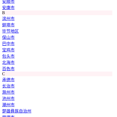
安顺市
安康市
B
滨州市
蚌埠市
毕节地区
保山市
巴中市
宝鸡市
包头市
北海市
百色市
C
承德市
长治市
滁州市
池州市
潮州市
楚雄彝族自治州