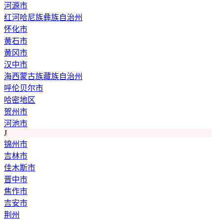
河源市
红河哈尼族彝族自治州
怀化市
黄石市
黄冈市
汉中市
海西蒙古族藏族自治州
呼伦贝尔市
哈密地区
贺州市
河池市
J
锦州市
吉林市
佳木斯市
晋中市
焦作市
吉安市
荆州