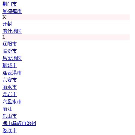
荆门市
景德镇市
K
开封
喀什地区
L
辽阳市
临汾市
吕梁地区
聊城市
连云港市
六安市
丽水市
龙岩市
六盘水市
丽江
乐山市
凉山彝族自治州
娄底市