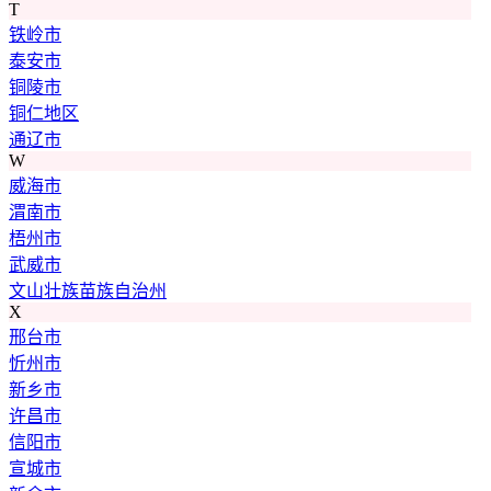
T
铁岭市
泰安市
铜陵市
铜仁地区
通辽市
W
威海市
渭南市
梧州市
武威市
文山壮族苗族自治州
X
邢台市
忻州市
新乡市
许昌市
信阳市
宣城市