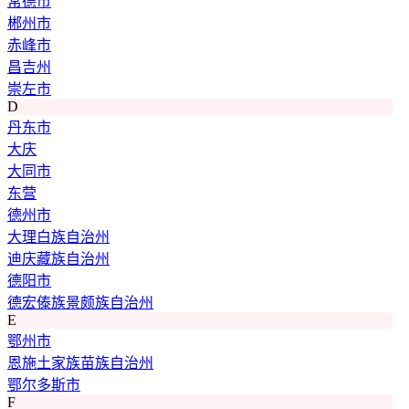
常德市
郴州市
赤峰市
昌吉州
崇左市
D
丹东市
大庆
大同市
东营
德州市
大理白族自治州
迪庆藏族自治州
德阳市
德宏傣族景颇族自治州
E
鄂州市
恩施土家族苗族自治州
鄂尔多斯市
F