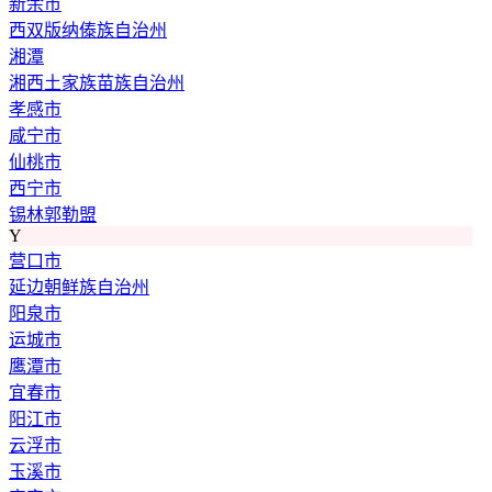
新余市
西双版纳傣族自治州
湘潭
湘西土家族苗族自治州
孝感市
咸宁市
仙桃市
西宁市
锡林郭勒盟
Y
营口市
延边朝鲜族自治州
阳泉市
运城市
鹰潭市
宜春市
阳江市
云浮市
玉溪市