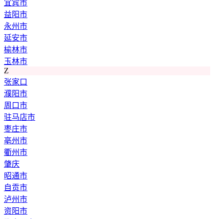
宜宾市
益阳市
永州市
延安市
榆林市
玉林市
Z
张家口
濮阳市
周口市
驻马店市
枣庄市
亳州市
衢州市
肇庆
昭通市
自贡市
泸州市
资阳市