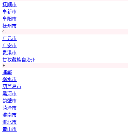
抚顺市
阜新市
阜阳市
抚州市
G
广元市
广安市
贵港市
甘孜藏族自治州
H
邯郸
衡水市
葫芦岛市
黑河市
鹤壁市
菏泽市
淮南市
淮北市
黄山市