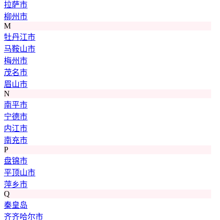
拉萨市
柳州市
M
牡丹江市
马鞍山市
梅州市
茂名市
眉山市
N
南平市
宁德市
内江市
南充市
P
盘锦市
平顶山市
萍乡市
Q
秦皇岛
齐齐哈尔市