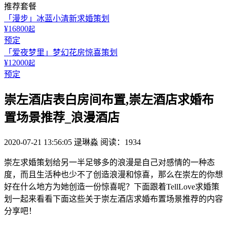
推荐套餐
「漫步」冰蓝小清新求婚策划
¥16800
起
预定
「爱夜梦里」梦幻花房惊喜策划
¥12000
起
预定
崇左酒店表白房间布置,崇左酒店求婚布
置场景推荐_浪漫酒店
2020-07-21 13:56:05
逯琳淼
阅读：1934
崇左求婚策划给另一半足够多的浪漫是自己对感情的一种态
度，而且生活种也少不了创造浪漫和惊喜，那么在崇左的你想
好在什么地方为她创造一份惊喜呢？下面跟着TellLove求婚策
划一起来看看下面这些关于崇左酒店求婚布置场景推荐的内容
分享吧！