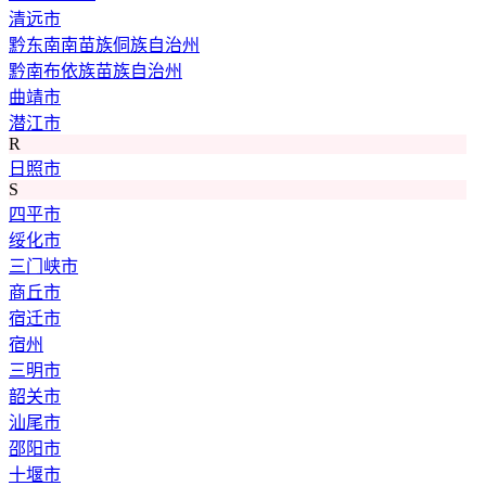
清远市
黔东南南苗族侗族自治州
黔南布依族苗族自治州
曲靖市
潜江市
R
日照市
S
四平市
绥化市
三门峡市
商丘市
宿迁市
宿州
三明市
韶关市
汕尾市
邵阳市
十堰市