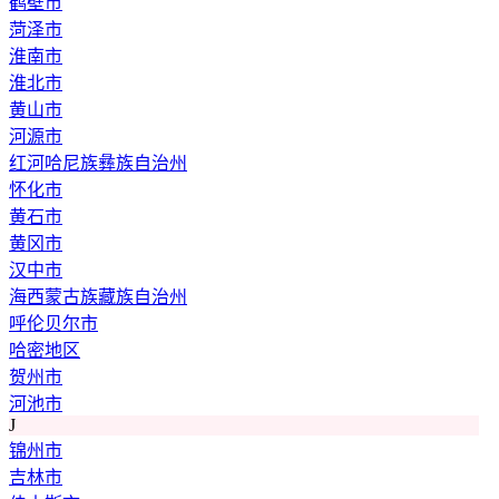
鹤壁市
菏泽市
淮南市
淮北市
黄山市
河源市
红河哈尼族彝族自治州
怀化市
黄石市
黄冈市
汉中市
海西蒙古族藏族自治州
呼伦贝尔市
哈密地区
贺州市
河池市
J
锦州市
吉林市