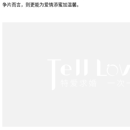
争片而言，则更能为爱情添蜜加温馨。