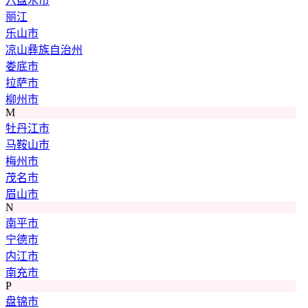
六盘水市
丽江
乐山市
凉山彝族自治州
娄底市
拉萨市
柳州市
M
牡丹江市
马鞍山市
梅州市
茂名市
眉山市
N
南平市
宁德市
内江市
南充市
P
盘锦市