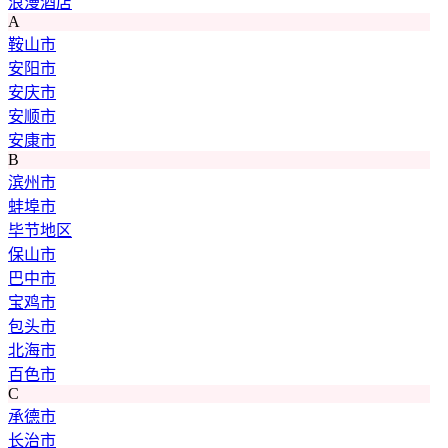
浪漫酒店
A
鞍山市
安阳市
安庆市
安顺市
安康市
B
滨州市
蚌埠市
毕节地区
保山市
巴中市
宝鸡市
包头市
北海市
百色市
C
承德市
长治市