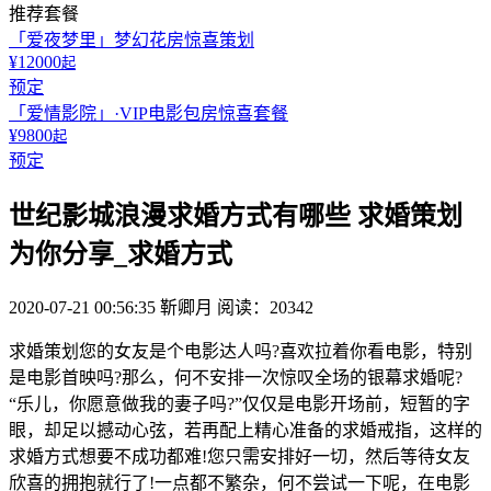
推荐套餐
「爱夜梦里」梦幻花房惊喜策划
¥12000
起
预定
「爱情影院」·VIP电影包房惊喜套餐
¥9800
起
预定
世纪影城浪漫求婚方式有哪些 求婚策划
为你分享_求婚方式
2020-07-21 00:56:35
靳卿月
阅读：20342
求婚策划您的女友是个电影达人吗?喜欢拉着你看电影，特别
是电影首映吗?那么，何不安排一次惊叹全场的银幕求婚呢?
“乐儿，你愿意做我的妻子吗?”仅仅是电影开场前，短暂的字
眼，却足以撼动心弦，若再配上精心准备的求婚戒指，这样的
求婚方式想要不成功都难!您只需安排好一切，然后等待女友
欣喜的拥抱就行了!一点都不繁杂，何不尝试一下呢，在电影