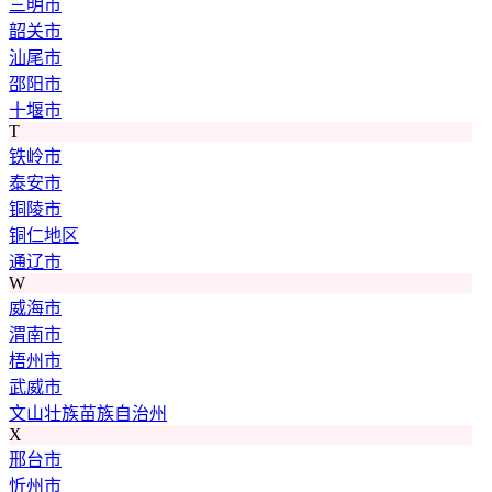
三明市
韶关市
汕尾市
邵阳市
十堰市
T
铁岭市
泰安市
铜陵市
铜仁地区
通辽市
W
威海市
渭南市
梧州市
武威市
文山壮族苗族自治州
X
邢台市
忻州市