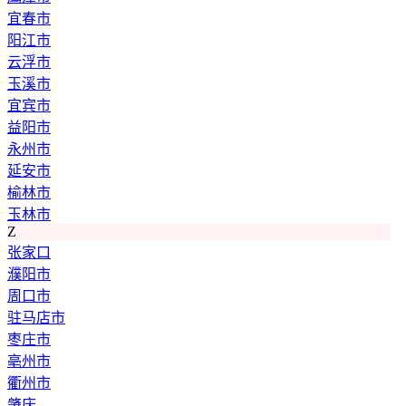
宜春市
阳江市
云浮市
玉溪市
宜宾市
益阳市
永州市
延安市
榆林市
玉林市
Z
张家口
濮阳市
周口市
驻马店市
枣庄市
亳州市
衢州市
肇庆