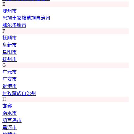
E
鄂州市
恩施土家族苗族自治州
鄂尔多斯市
F
抚顺市
阜新市
阜阳市
抚州市
G
广元市
广安市
贵港市
甘孜藏族自治州
H
邯郸
衡水市
葫芦岛市
黑河市