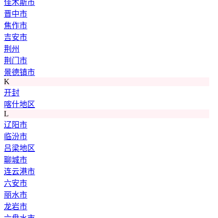
佳木斯市
晋中市
焦作市
吉安市
荆州
荆门市
景德镇市
K
开封
喀什地区
L
辽阳市
临汾市
吕梁地区
聊城市
连云港市
六安市
丽水市
龙岩市