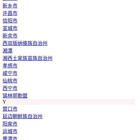
新乡市
许昌市
信阳市
宣城市
新余市
西双版纳傣族自治州
湘潭
湘西土家族苗族自治州
孝感市
咸宁市
仙桃市
西宁市
锡林郭勒盟
Y
营口市
延边朝鲜族自治州
阳泉市
运城市
鹰潭市