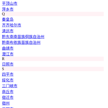
平顶山市
萍乡市
Q
秦皇岛
齐齐哈尔市
清远市
黔东南南苗族侗族自治州
黔南布依族苗族自治州
曲靖市
潜江市
R
日照市
S
四平市
绥化市
三门峡市
商丘市
宿迁市
宿州