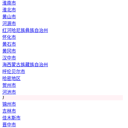
淮南市
淮北市
黄山市
河源市
红河哈尼族彝族自治州
怀化市
黄石市
黄冈市
汉中市
海西蒙古族藏族自治州
呼伦贝尔市
哈密地区
贺州市
河池市
J
锦州市
吉林市
佳木斯市
晋中市