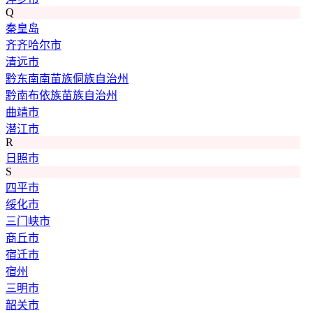
Q
秦皇岛
齐齐哈尔市
清远市
黔东南南苗族侗族自治州
黔南布依族苗族自治州
曲靖市
潜江市
R
日照市
S
四平市
绥化市
三门峡市
商丘市
宿迁市
宿州
三明市
韶关市