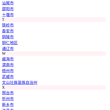
汕尾市
邵阳市
十堰市
T
铁岭市
泰安市
铜陵市
铜仁地区
通辽市
W
威海市
渭南市
梧州市
武威市
文山壮族苗族自治州
X
邢台市
忻州市
新乡市