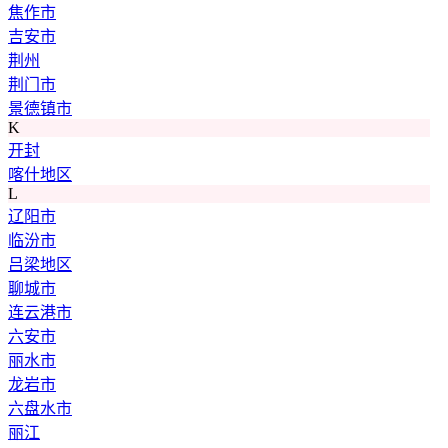
焦作市
吉安市
荆州
荆门市
景德镇市
K
开封
喀什地区
L
辽阳市
临汾市
吕梁地区
聊城市
连云港市
六安市
丽水市
龙岩市
六盘水市
丽江