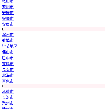
鞍山市
安阳市
安庆市
安顺市
安康市
B
滨州市
蚌埠市
毕节地区
保山市
巴中市
宝鸡市
包头市
北海市
百色市
C
承德市
长治市
滁州市