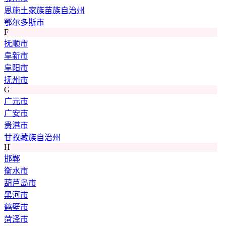
恩施土家族苗族自治州
鄂尔多斯市
F
抚顺市
阜新市
阜阳市
抚州市
G
广元市
广安市
贵港市
甘孜藏族自治州
H
邯郸
衡水市
葫芦岛市
黑河市
鹤壁市
菏泽市