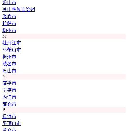
乐山市
凉山彝族自治州
娄底市
拉萨市
柳州市
M
牡丹江市
马鞍山市
梅州市
茂名市
眉山市
N
南平市
宁德市
内江市
南充市
P
盘锦市
平顶山市
萍乡市