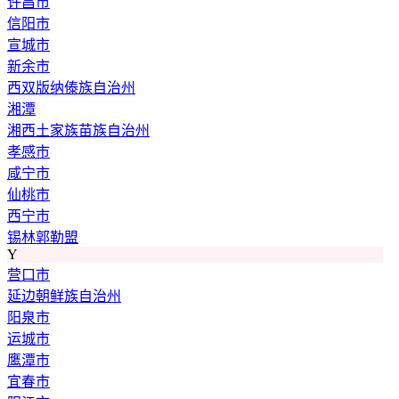
许昌市
信阳市
宣城市
新余市
西双版纳傣族自治州
湘潭
湘西土家族苗族自治州
孝感市
咸宁市
仙桃市
西宁市
锡林郭勒盟
Y
营口市
延边朝鲜族自治州
阳泉市
运城市
鹰潭市
宜春市