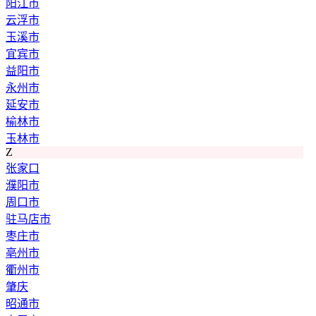
阳江市
云浮市
玉溪市
宜宾市
益阳市
永州市
延安市
榆林市
玉林市
Z
张家口
濮阳市
周口市
驻马店市
枣庄市
亳州市
衢州市
肇庆
昭通市