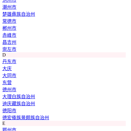
池州市
潮州市
楚雄彝族自治州
常德市
郴州市
赤峰市
昌吉州
崇左市
D
丹东市
大庆
大同市
东营
德州市
大理白族自治州
迪庆藏族自治州
德阳市
德宏傣族景颇族自治州
E
鄂州市