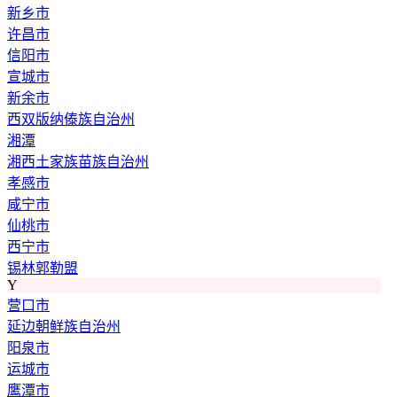
新乡市
许昌市
信阳市
宣城市
新余市
西双版纳傣族自治州
湘潭
湘西土家族苗族自治州
孝感市
咸宁市
仙桃市
西宁市
锡林郭勒盟
Y
营口市
延边朝鲜族自治州
阳泉市
运城市
鹰潭市