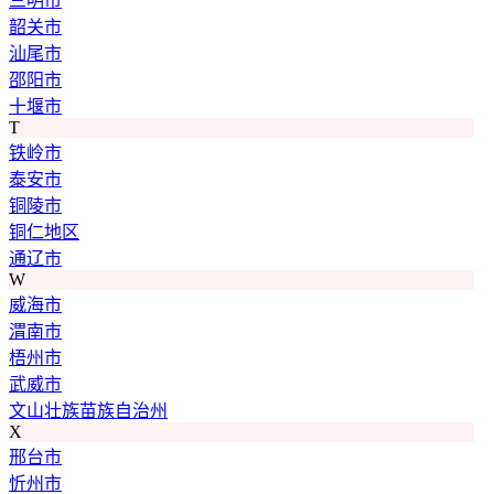
三明市
韶关市
汕尾市
邵阳市
十堰市
T
铁岭市
泰安市
铜陵市
铜仁地区
通辽市
W
威海市
渭南市
梧州市
武威市
文山壮族苗族自治州
X
邢台市
忻州市