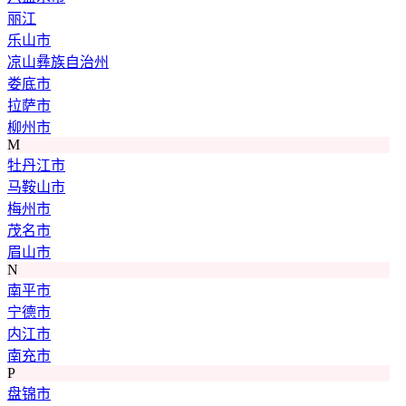
丽江
乐山市
凉山彝族自治州
娄底市
拉萨市
柳州市
M
牡丹江市
马鞍山市
梅州市
茂名市
眉山市
N
南平市
宁德市
内江市
南充市
P
盘锦市