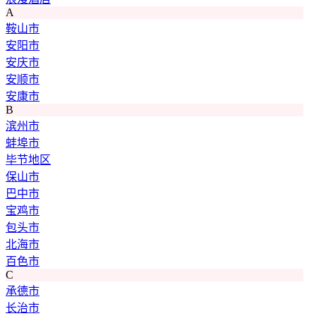
A
鞍山市
安阳市
安庆市
安顺市
安康市
B
滨州市
蚌埠市
毕节地区
保山市
巴中市
宝鸡市
包头市
北海市
百色市
C
承德市
长治市