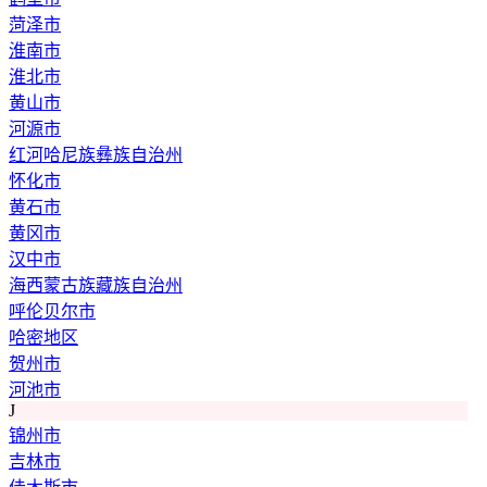
菏泽市
淮南市
淮北市
黄山市
河源市
红河哈尼族彝族自治州
怀化市
黄石市
黄冈市
汉中市
海西蒙古族藏族自治州
呼伦贝尔市
哈密地区
贺州市
河池市
J
锦州市
吉林市