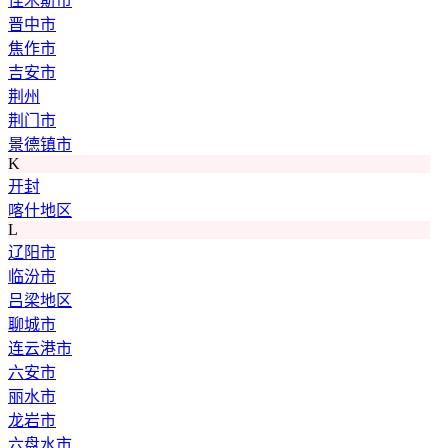
佳木斯市
晋中市
焦作市
吉安市
荆州
荆门市
景德镇市
K
开封
喀什地区
L
辽阳市
临汾市
吕梁地区
聊城市
连云港市
六安市
丽水市
龙岩市
六盘水市