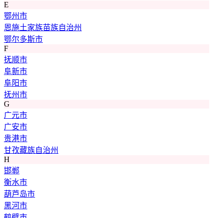
E
鄂州市
恩施土家族苗族自治州
鄂尔多斯市
F
抚顺市
阜新市
阜阳市
抚州市
G
广元市
广安市
贵港市
甘孜藏族自治州
H
邯郸
衡水市
葫芦岛市
黑河市
鹤壁市