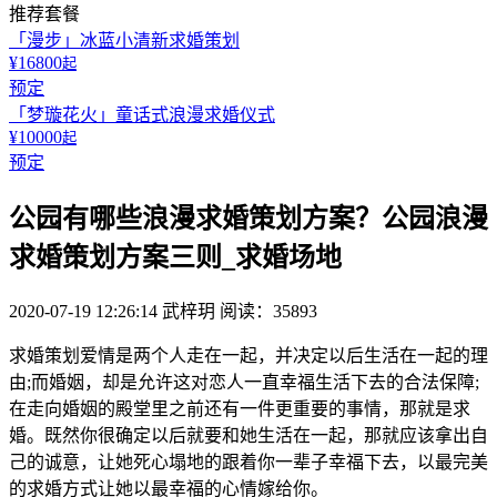
推荐套餐
「漫步」冰蓝小清新求婚策划
¥16800
起
预定
「梦璇花火」童话式浪漫求婚仪式
¥10000
起
预定
公园有哪些浪漫求婚策划方案？公园浪漫
求婚策划方案三则_求婚场地
2020-07-19 12:26:14
武梓玥
阅读：35893
求婚策划爱情是两个人走在一起，并决定以后生活在一起的理
由;而婚姻，却是允许这对恋人一直幸福生活下去的合法保障;
在走向婚姻的殿堂里之前还有一件更重要的事情，那就是求
婚。既然你很确定以后就要和她生活在一起，那就应该拿出自
己的诚意，让她死心塌地的跟着你一辈子幸福下去，以最完美
的求婚方式让她以最幸福的心情嫁给你。