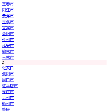
宜春市
阳江市
云浮市
玉溪市
宜宾市
益阳市
永州市
延安市
榆林市
玉林市
Z
张家口
濮阳市
周口市
驻马店市
枣庄市
亳州市
衢州市
肇庆