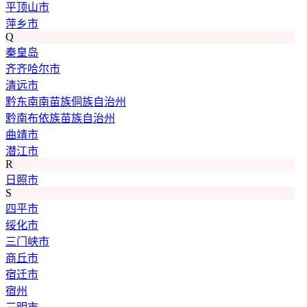
平顶山市
萍乡市
Q
秦皇岛
齐齐哈尔市
清远市
黔东南南苗族侗族自治州
黔南布依族苗族自治州
曲靖市
潜江市
R
日照市
S
四平市
绥化市
三门峡市
商丘市
宿迁市
宿州