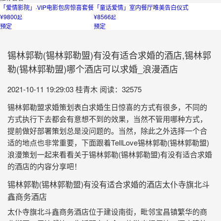
「爱情影院」·VIP电影包房惊喜套餐
「童话爱情」室内餐厅唯美告白仪式
¥9800
¥8566
起
起
预定
预定
锡林郭勒(锡林郭勒盟)有没有适合求婚的酒店,锡林郭
勒(锡林郭勒盟)哪个酒店可以求婚_浪漫酒店
2021-10-11 19:29:03
桂青木
阅读：32575
锡林郭勒盟求婚策划表白求婚生日惊喜的方式有很多，不同的
方式执行下去都会有意想不到的效果，当然不管用哪种方式，
提前做好部署策划总是没问题的。当然，除此之外选择一个合
适的地点也非常重要，下面跟着TellLove锡林郭勒(锡林郭勒盟)
浪漫策划一起来看看关于锡林郭勒(锡林郭勒盟)有没有适合求婚
的酒店的内容分享吧！
锡林郭勒(锡林郭勒盟)有没有适合求婚的酒店太仆寺旗北斗
鑫商务酒店
太仆寺旗北斗鑫商务酒店位于建设南街，毗邻宝昌镇繁华的商