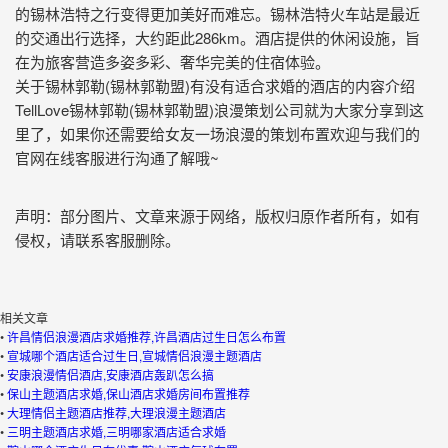
的锡林浩特之行变得更加美好而难忘。锡林浩特火车站是最近
的交通出行选择，大约距此286km。酒店提供的休闲设施，旨
在为旅客营造多姿多彩、奢华完美的住宿体验。
关于锡林郭勒(锡林郭勒盟)有没有适合求婚的酒店的内容介绍
TellLove锡林郭勒(锡林郭勒盟)浪漫策划公司就为大家分享到这
里了，如果你还需要给女友一场浪漫的策划布置欢迎与我们的
官网在线客服进行沟通了解哦~
声明：部分图片、文章来源于网络，版权归原作者所有，如有
侵权，请联系客服删除。
相关文章
•
许昌情侣浪漫酒店求婚推荐,许昌酒店过生日怎么布置
•
宣城哪个酒店适合过生日,宣城情侣浪漫主题酒店
•
安康浪漫情侣酒店,安康酒店轰趴怎么搞
•
保山主题酒店求婚,保山酒店求婚房间布置推荐
•
大理情侣主题酒店推荐,大理浪漫主题酒店
•
三明主题酒店求婚,三明哪家酒店适合求婚