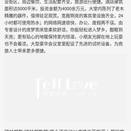
业街区，周边餐饮、生活配套齐全，旅游出行便捷。酒店建筑
面积达5000平米，投资金额为4000余万元，大堂内陈列了老木
精雕的器件，值得驻足观赏。宽敞明亮的客房里设施齐全，24
小时都可使用热水；的网络网速很快，办公、度假两不误。由
专家设计的席梦思床垫柔软舒适，你能轻松进入梦乡，酣眠到
天亮；更有贴心的地暖保持室内恒温，小朋友光脚在地上玩耍
也不会着凉。大型豪华会议室里配设了先进的试听设备，为商
旅人士带来更多便捷。