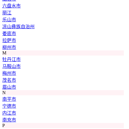
六盘水市
丽江
乐山市
凉山彝族自治州
娄底市
拉萨市
柳州市
M
牡丹江市
马鞍山市
梅州市
茂名市
眉山市
N
南平市
宁德市
内江市
南充市
P