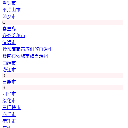
盘锦市
平顶山市
萍乡市
Q
秦皇岛
齐齐哈尔市
清远市
黔东南南苗族侗族自治州
黔南布依族苗族自治州
曲靖市
潜江市
R
日照市
S
四平市
绥化市
三门峡市
商丘市
宿迁市