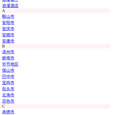
浪漫酒店
A
鞍山市
安阳市
安庆市
安顺市
安康市
B
滨州市
蚌埠市
毕节地区
保山市
巴中市
宝鸡市
包头市
北海市
百色市
C
承德市