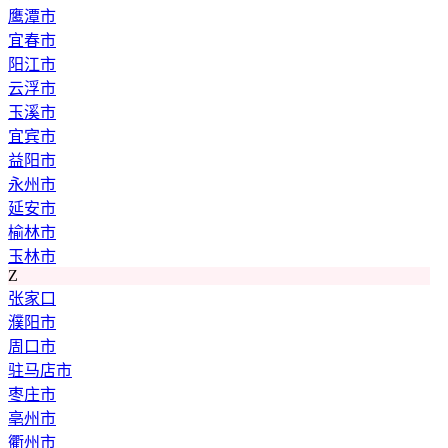
鹰潭市
宜春市
阳江市
云浮市
玉溪市
宜宾市
益阳市
永州市
延安市
榆林市
玉林市
Z
张家口
濮阳市
周口市
驻马店市
枣庄市
亳州市
衢州市