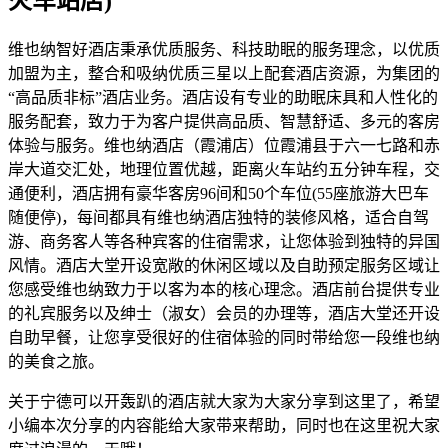
火车站店)
维也纳智好酒店秉承优质服务、科技助眠的服务理念，以优质
加盟为主，整合和吸纳优质三星以上配套酒店资源，为集团的
“高品质非标”酒店业务。酒店设有专业的助眠床具和人性化的
服务配套，致力于为客户提供高品质、智慧舒适、多元的客房
体验与服务。维也纳酒店（霞浦店）位霞浦县于六一七路和赤
岸大道交汇处，地理位置优越，距离火车站约五分钟车程，交
通便利，酒店拥有豪华客房96间和50个车位(55座旅游大巴车
随便停)，每间都具有维也纳酒店独特的装修风格，适合自驾
游、商务客人等各种宾客的住宿需求，让您体验到独特的异国
风情。酒店大堂开设宽敞的休闲区域以及自助预定服务区域让
您感受维也纳致力于以客为本的核心理念。酒店前台提供专业
的礼宾服务以及绅士（淑女）会员的办理等，酒店大堂还开设
自助早餐，让您享受很好的住宿体验的同时带给您一段维也纳
的美食之旅。
关于宁德可以开轰趴的酒店就大家为大家分享到这里了，希望
小编本次分享的内容能给大家带来帮助，同时也在这里祝大家