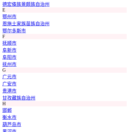
德宏傣族景颇族自治州
E
鄂州市
恩施土家族苗族自治州
鄂尔多斯市
F
抚顺市
阜新市
阜阳市
抚州市
G
广元市
广安市
贵港市
甘孜藏族自治州
H
邯郸
衡水市
葫芦岛市
黑河市