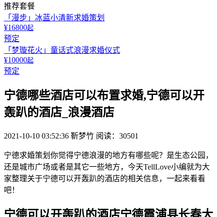
推荐套餐
「漫步」冰蓝小清新求婚策划
¥16800
起
预定
「梦璇花火」童话式浪漫求婚仪式
¥10000
起
预定
宁德哪些酒店可以布置求婚,宁德可以开
轰趴的酒店_浪漫酒店
2021-10-10 03:52:36
靳梦竹
阅读：30501
宁德求婚策划你觉得宁德浪漫的地方有哪些呢？是生态公园，
还是城市广场或者是其它一些地方，今天TellLove小编就为大
家整理关于宁德可以开轰趴的酒店的相关信息，一起来看看
吧！
宁德可以开轰趴的酒店宁德霞浦县长春大