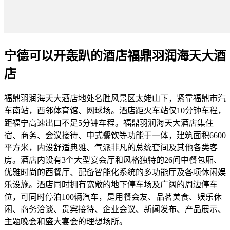
宁德可以开轰趴的酒店福鼎羽润海天大酒
店
福鼎羽润海天大酒店地处名胜风景区太姥山下，紧靠福鼎市汽
车南站，西邻体育馆、网球场。酒店距火车站仅10分钟车程，
距福宁高速出口不足5分钟车程。福鼎羽润海天大酒店集住
宿、商务、会议接待、中式餐饮等功能于一体，建筑面积6600
平方米，内设舒适典雅、气派非凡的总统套间及其他各类客
房。酒店内设有3个大型宴会厅和风格独特的26间中餐包厢、
优雅时尚的西餐厅、配备智能化系统的多功能厅及各项休闲娱
乐设施。酒店同时拥有宽敞的地下停车场及广阔的周边停车
位，可同时停泊100辆汽车，是用餐会友、品茗美食、娱乐休
闲、商务洽谈、贵宾接待、企业会议、新闻发布、产品展示、
主题晚会和盛大宴会的理想场所。