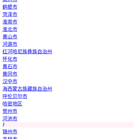
鹤壁市
菏泽市
淮南市
淮北市
黄山市
河源市
红河哈尼族彝族自治州
怀化市
黄石市
黄冈市
汉中市
海西蒙古族藏族自治州
呼伦贝尔市
哈密地区
贺州市
河池市
J
锦州市