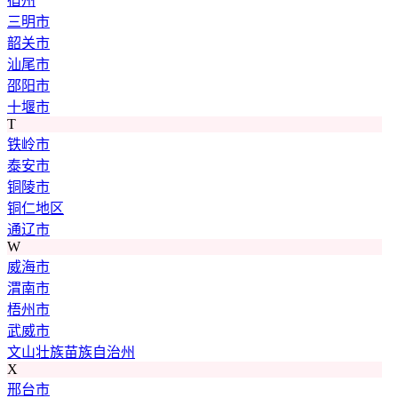
宿州
三明市
韶关市
汕尾市
邵阳市
十堰市
T
铁岭市
泰安市
铜陵市
铜仁地区
通辽市
W
威海市
渭南市
梧州市
武威市
文山壮族苗族自治州
X
邢台市