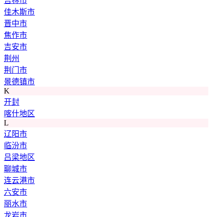
吉林市
佳木斯市
晋中市
焦作市
吉安市
荆州
荆门市
景德镇市
K
开封
喀什地区
L
辽阳市
临汾市
吕梁地区
聊城市
连云港市
六安市
丽水市
龙岩市