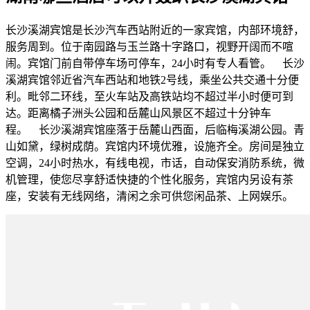
长沙溪湖宾馆是长沙汽车西站附近的一家宾馆，内部环境舒，
服务周到。位于南园路与玉兰路十字路口，视野开阔而不喧
闹。宾馆门前自带停车场可停车，24小时有专人看管。 长沙
溪湖宾馆邻近省汽车西站和地铁2号线，乘坐公共交通十分便
利。毗邻二环线，至火车站及高铁站均不超过半小时便可到
达。距离橘子洲头公园和岳麓山风景区不超过十分钟车
程。 长沙溪湖宾馆座落于岳麓山西面，后临梅溪湖公园。青
山如黛，绿树成荫。宾馆内环境优雅，设施齐全。房间是独立
空调，24小时热水，有线电视，市话，自动保安消防系统，微
机管理，使您尽享舒适快捷的个性化服务，宾馆内另设有茶
座，安装有无线网络，清闲之余可供您闲品茶、上网娱乐。