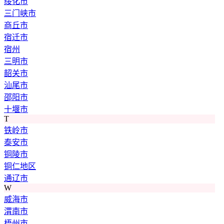
绥化市
三门峡市
商丘市
宿迁市
宿州
三明市
韶关市
汕尾市
邵阳市
十堰市
T
铁岭市
泰安市
铜陵市
铜仁地区
通辽市
W
威海市
渭南市
梧州市