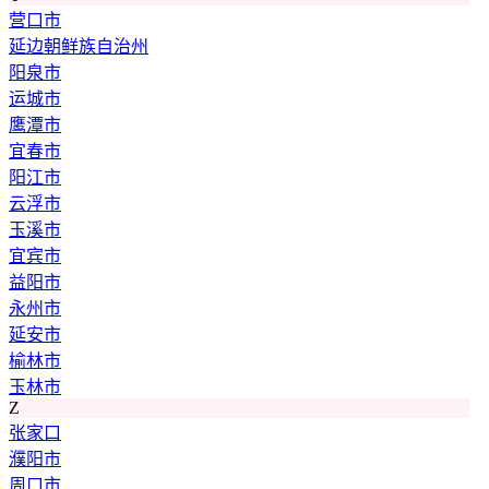
营口市
延边朝鲜族自治州
阳泉市
运城市
鹰潭市
宜春市
阳江市
云浮市
玉溪市
宜宾市
益阳市
永州市
延安市
榆林市
玉林市
Z
张家口
濮阳市
周口市