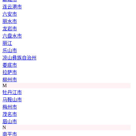
连云港市
六安市
丽水市
龙岩市
六盘水市
丽江
乐山市
凉山彝族自治州
娄底市
拉萨市
柳州市
M
牡丹江市
马鞍山市
梅州市
茂名市
眉山市
N
南平市