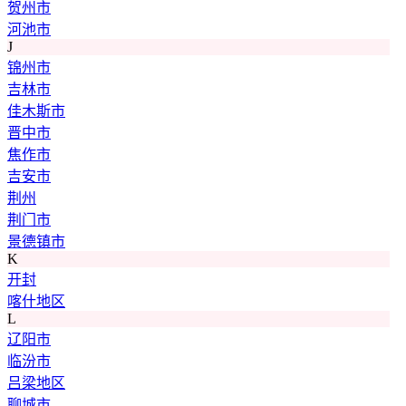
贺州市
河池市
J
锦州市
吉林市
佳木斯市
晋中市
焦作市
吉安市
荆州
荆门市
景德镇市
K
开封
喀什地区
L
辽阳市
临汾市
吕梁地区
聊城市