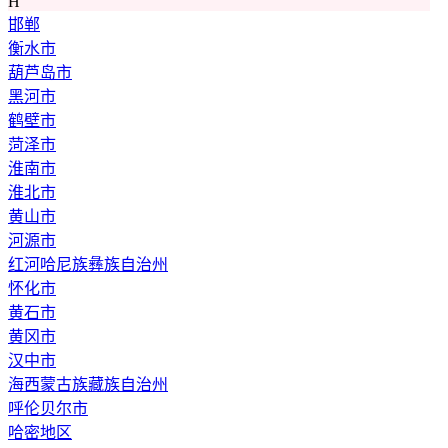
H
邯郸
衡水市
葫芦岛市
黑河市
鹤壁市
菏泽市
淮南市
淮北市
黄山市
河源市
红河哈尼族彝族自治州
怀化市
黄石市
黄冈市
汉中市
海西蒙古族藏族自治州
呼伦贝尔市
哈密地区