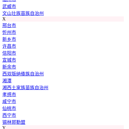
武威市
文山壮族苗族自治州
X
邢台市
忻州市
新乡市
许昌市
信阳市
宣城市
新余市
西双版纳傣族自治州
湘潭
湘西土家族苗族自治州
孝感市
咸宁市
仙桃市
西宁市
锡林郭勒盟
Y