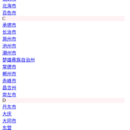
北海市
百色市
C
承德市
长治市
滁州市
池州市
潮州市
楚雄彝族自治州
常德市
郴州市
赤峰市
昌吉州
崇左市
D
丹东市
大庆
大同市
东营