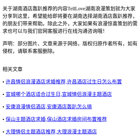
关于湖南酒店轰趴推荐的内容TellLove湖南浪漫策划就为大家
分享到这里，希望能给即将要在湖南选择湖南酒店轰趴推荐，
的朋友们带来帮助。除此之外，大家如果有浪漫惊喜策划的需
求也可以与我们官网客服进行在线沟通咨询哦！
声明：部分图片、文章来源于网络，版权归原作者所有，如有
侵权，请联系客服删除。
相关文章
•
许昌情侣浪漫酒店求婚推荐,许昌酒店过生日怎么布置
•
宣城哪个酒店适合过生日,宣城情侣浪漫主题酒店
•
安康浪漫情侣酒店,安康酒店轰趴怎么搞
•
保山主题酒店求婚,保山酒店求婚房间布置推荐
•
大理情侣主题酒店推荐,大理浪漫主题酒店