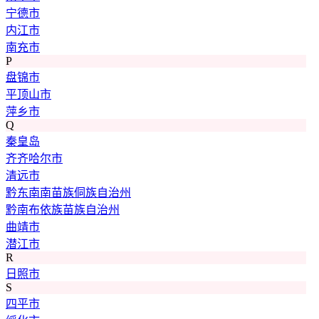
宁德市
内江市
南充市
P
盘锦市
平顶山市
萍乡市
Q
秦皇岛
齐齐哈尔市
清远市
黔东南南苗族侗族自治州
黔南布依族苗族自治州
曲靖市
潜江市
R
日照市
S
四平市