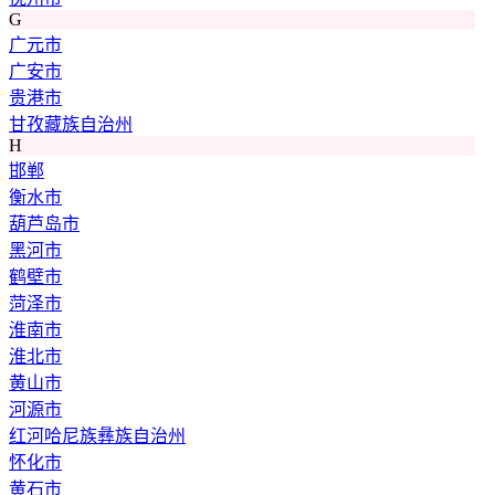
G
广元市
广安市
贵港市
甘孜藏族自治州
H
邯郸
衡水市
葫芦岛市
黑河市
鹤壁市
菏泽市
淮南市
淮北市
黄山市
河源市
红河哈尼族彝族自治州
怀化市
黄石市