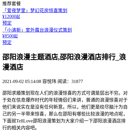
推荐套餐
「爱夜梦里」梦幻花房惊喜策划
¥12000
起
预定
「小清新」室外露台浪漫仪式策划
¥8500
起
预定
邵阳浪漫主题酒店,邵阳浪漫酒店排行_浪
漫酒店
2021-09-02 05:14:08
容悦玮
阅读：31877
邵阳求婚策划现在人们的浪漫惊喜的方式可谓是层出不穷。对
于处在信息爆炸时代的年轻情侣们来讲，普通的浪漫惊喜对于
他们来说实在是没有任何新意。所以，他们更是绞尽脑汁为自
己的另一半带来惊喜，那么在邵阳有哪些比较浪漫的地点呢，
下面就TellLove邵阳浪漫策划为大家介绍一下邵阳浪漫酒店排
行的相关内容吧。