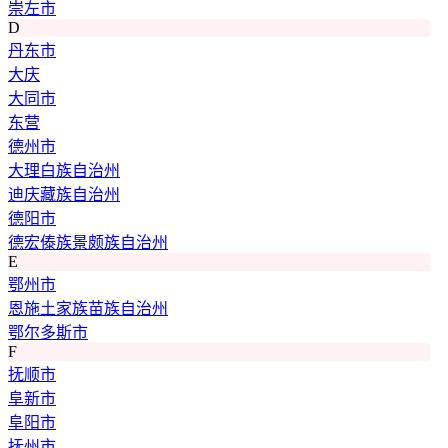
崇左市
D
丹东市
大庆
大同市
东营
德州市
大理白族自治州
迪庆藏族自治州
德阳市
德宏傣族景颇族自治州
E
鄂州市
恩施土家族苗族自治州
鄂尔多斯市
F
抚顺市
阜新市
阜阳市
抚州市