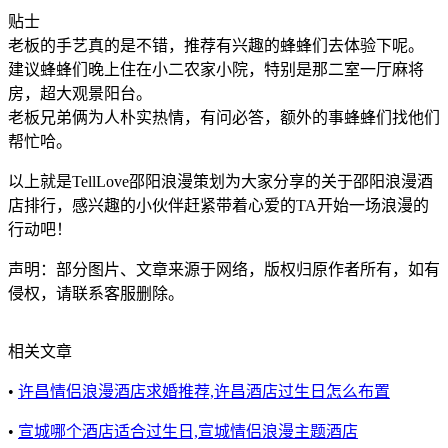
贴士
老板的手艺真的是不错，推荐有兴趣的蜂蜂们去体验下呢。
建议蜂蜂们晚上住在小二农家小院，特别是那二室一厅麻将
房，超大观景阳台。
老板兄弟俩为人朴实热情，有问必答，额外的事蜂蜂们找他们
帮忙哈。
以上就是TellLove邵阳浪漫策划为大家分享的关于邵阳浪漫酒
店排行，感兴趣的小伙伴赶紧带着心爱的TA开始一场浪漫的
行动吧！
声明：部分图片、文章来源于网络，版权归原作者所有，如有
侵权，请联系客服删除。
相关文章
•
许昌情侣浪漫酒店求婚推荐,许昌酒店过生日怎么布置
•
宣城哪个酒店适合过生日,宣城情侣浪漫主题酒店