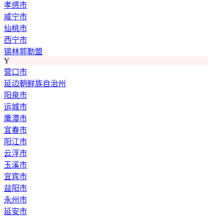
孝感市
咸宁市
仙桃市
西宁市
锡林郭勒盟
Y
营口市
延边朝鲜族自治州
阳泉市
运城市
鹰潭市
宜春市
阳江市
云浮市
玉溪市
宜宾市
益阳市
永州市
延安市