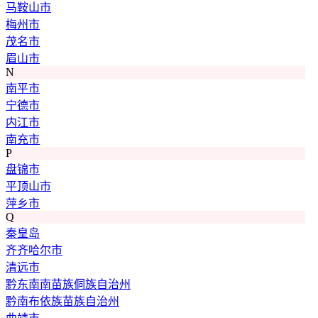
马鞍山市
梅州市
茂名市
眉山市
N
南平市
宁德市
内江市
南充市
P
盘锦市
平顶山市
萍乡市
Q
秦皇岛
齐齐哈尔市
清远市
黔东南南苗族侗族自治州
黔南布依族苗族自治州