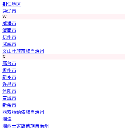
铜仁地区
通辽市
W
威海市
渭南市
梧州市
武威市
文山壮族苗族自治州
X
邢台市
忻州市
新乡市
许昌市
信阳市
宣城市
新余市
西双版纳傣族自治州
湘潭
湘西土家族苗族自治州