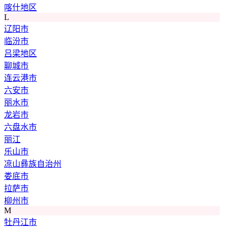
喀什地区
L
辽阳市
临汾市
吕梁地区
聊城市
连云港市
六安市
丽水市
龙岩市
六盘水市
丽江
乐山市
凉山彝族自治州
娄底市
拉萨市
柳州市
M
牡丹江市