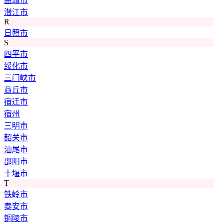
曲靖市
潜江市
R
日照市
S
四平市
绥化市
三门峡市
商丘市
宿迁市
宿州
三明市
韶关市
汕尾市
邵阳市
十堰市
T
铁岭市
泰安市
铜陵市