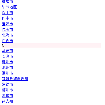
蚌埠市
毕节地区
保山市
巴中市
宝鸡市
包头市
北海市
百色市
C
承德市
长治市
滁州市
池州市
潮州市
楚雄彝族自治州
常德市
郴州市
赤峰市
昌吉州