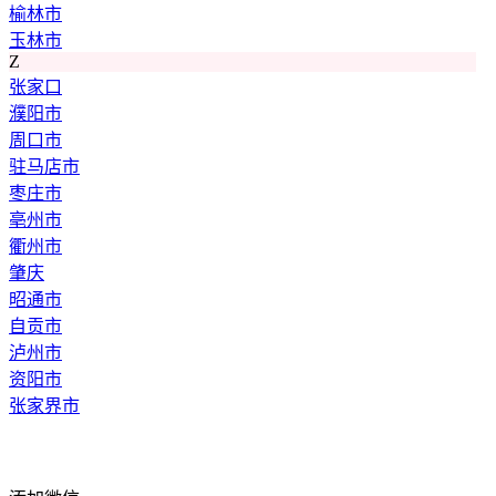
榆林市
玉林市
Z
张家口
濮阳市
周口市
驻马店市
枣庄市
亳州市
衢州市
肇庆
昭通市
自贡市
泸州市
资阳市
张家界市