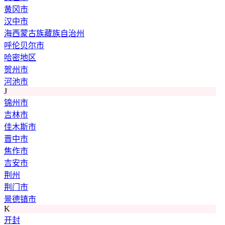
黄冈市
汉中市
海西蒙古族藏族自治州
呼伦贝尔市
哈密地区
贺州市
河池市
J
锦州市
吉林市
佳木斯市
晋中市
焦作市
吉安市
荆州
荆门市
景德镇市
K
开封