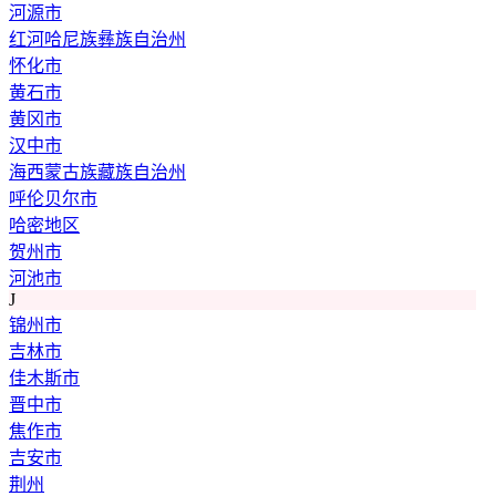
河源市
红河哈尼族彝族自治州
怀化市
黄石市
黄冈市
汉中市
海西蒙古族藏族自治州
呼伦贝尔市
哈密地区
贺州市
河池市
J
锦州市
吉林市
佳木斯市
晋中市
焦作市
吉安市
荆州