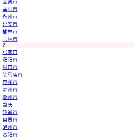
宜宾市
益阳市
永州市
延安市
榆林市
玉林市
Z
张家口
濮阳市
周口市
驻马店市
枣庄市
亳州市
衢州市
肇庆
昭通市
自贡市
泸州市
资阳市