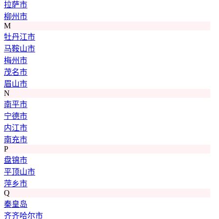
拉萨市
柳州市
M
牡丹江市
马鞍山市
梅州市
茂名市
眉山市
N
南平市
宁德市
内江市
南充市
P
盘锦市
平顶山市
萍乡市
Q
秦皇岛
齐齐哈尔市