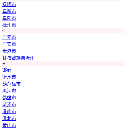
抚顺市
阜新市
阜阳市
抚州市
G
广元市
广安市
贵港市
甘孜藏族自治州
H
邯郸
衡水市
葫芦岛市
黑河市
鹤壁市
菏泽市
淮南市
淮北市
黄山市