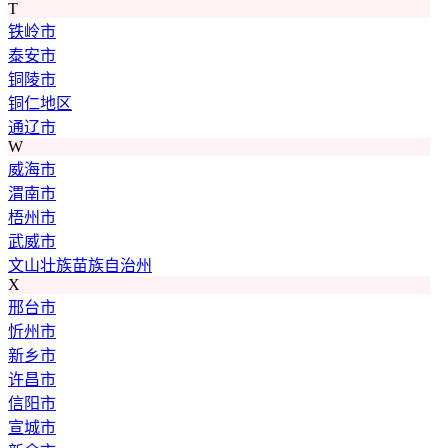
T
铁岭市
泰安市
铜陵市
铜仁地区
通辽市
W
威海市
渭南市
梧州市
武威市
文山壮族苗族自治州
X
邢台市
忻州市
新乡市
许昌市
信阳市
宣城市