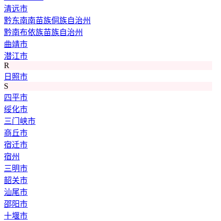
清远市
黔东南南苗族侗族自治州
黔南布依族苗族自治州
曲靖市
潜江市
R
日照市
S
四平市
绥化市
三门峡市
商丘市
宿迁市
宿州
三明市
韶关市
汕尾市
邵阳市
十堰市