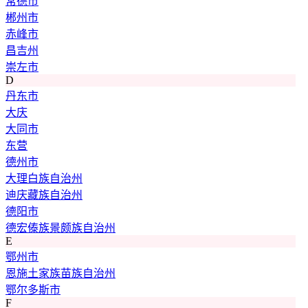
常德市
郴州市
赤峰市
昌吉州
崇左市
D
丹东市
大庆
大同市
东营
德州市
大理白族自治州
迪庆藏族自治州
德阳市
德宏傣族景颇族自治州
E
鄂州市
恩施土家族苗族自治州
鄂尔多斯市
F