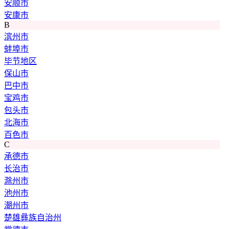
安顺市
安康市
B
滨州市
蚌埠市
毕节地区
保山市
巴中市
宝鸡市
包头市
北海市
百色市
C
承德市
长治市
滁州市
池州市
潮州市
楚雄彝族自治州