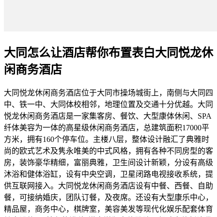
大同怎么让酒店帮你布置表白大同悦龙休
闲商务酒店
大同悦龙休闲商务酒店位于大同市操场城街上，南侧与大同四
中、铁一中、大同体校相邻，地理位置及交通十分优越。大同
悦龙休闲商务酒店是一家集客房、餐饮、大型康体休闲、SPA
纤体美容为一体的高星级休闲商务酒店，总建筑面积17000平
方米，拥有160个停车位。主楼八层，整体设计融汇了典雅时
尚的欧式艺术及隽永唯美的中式风格，拥有各种不同房型的客
房，装饰豪华精细，富丽典雅，卫生间设计新颖，分设有高级
沐浴和健体浴缸，设有中央空调，卫星闭路电视接收系统，提
供互联网接入。大同悦龙休闲商务酒店设有中餐、西餐、自助
餐，可接纳婚庆，团队订餐，及夜席。还设有大型康乐中心，
精品屋，商务中心，棋牌室，美容美发等现代化娱乐配套体育