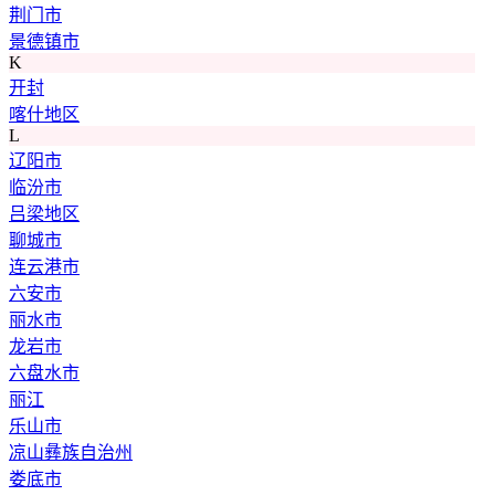
荆门市
景德镇市
K
开封
喀什地区
L
辽阳市
临汾市
吕梁地区
聊城市
连云港市
六安市
丽水市
龙岩市
六盘水市
丽江
乐山市
凉山彝族自治州
娄底市