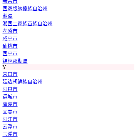
新余市
西双版纳傣族自治州
湘潭
湘西土家族苗族自治州
孝感市
咸宁市
仙桃市
西宁市
锡林郭勒盟
Y
营口市
延边朝鲜族自治州
阳泉市
运城市
鹰潭市
宜春市
阳江市
云浮市
玉溪市