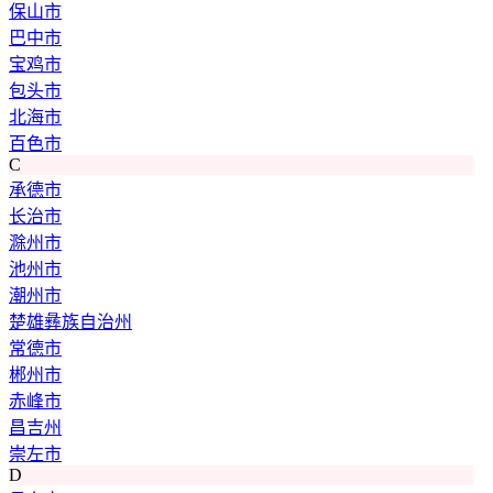
保山市
巴中市
宝鸡市
包头市
北海市
百色市
C
承德市
长治市
滁州市
池州市
潮州市
楚雄彝族自治州
常德市
郴州市
赤峰市
昌吉州
崇左市
D