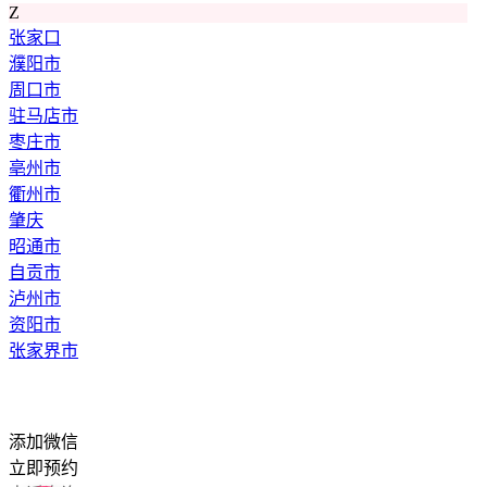
Z
张家口
濮阳市
周口市
驻马店市
枣庄市
亳州市
衢州市
肇庆
昭通市
自贡市
泸州市
资阳市
张家界市
添加微信
立即预约