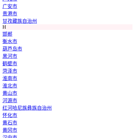
广安市
贵港市
甘孜藏族自治州
H
邯郸
衡水市
葫芦岛市
黑河市
鹤壁市
菏泽市
淮南市
淮北市
黄山市
河源市
红河哈尼族彝族自治州
怀化市
黄石市
黄冈市
汉中市