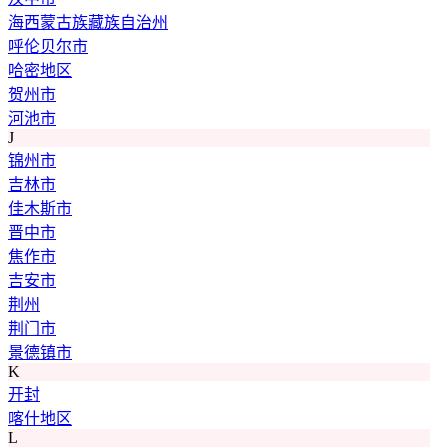
海西蒙古族藏族自治州
呼伦贝尔市
哈密地区
贺州市
河池市
J
锦州市
吉林市
佳木斯市
晋中市
焦作市
吉安市
荆州
荆门市
景德镇市
K
开封
喀什地区
L