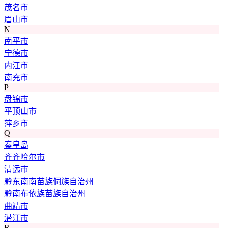
茂名市
眉山市
N
南平市
宁德市
内江市
南充市
P
盘锦市
平顶山市
萍乡市
Q
秦皇岛
齐齐哈尔市
清远市
黔东南南苗族侗族自治州
黔南布依族苗族自治州
曲靖市
潜江市
R