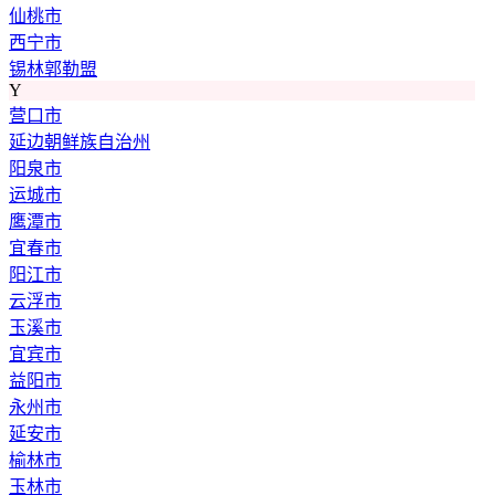
仙桃市
西宁市
锡林郭勒盟
Y
营口市
延边朝鲜族自治州
阳泉市
运城市
鹰潭市
宜春市
阳江市
云浮市
玉溪市
宜宾市
益阳市
永州市
延安市
榆林市
玉林市