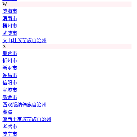
W
威海市
渭南市
梧州市
武威市
文山壮族苗族自治州
X
邢台市
忻州市
新乡市
许昌市
信阳市
宣城市
新余市
西双版纳傣族自治州
湘潭
湘西土家族苗族自治州
孝感市
咸宁市