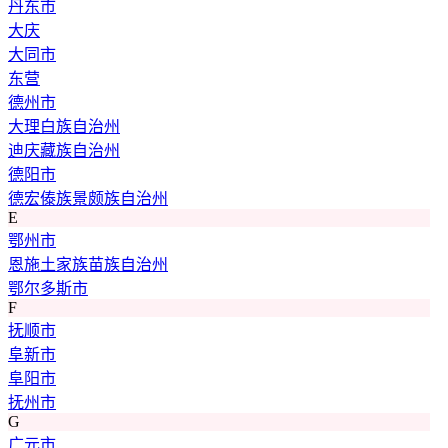
丹东市
大庆
大同市
东营
德州市
大理白族自治州
迪庆藏族自治州
德阳市
德宏傣族景颇族自治州
E
鄂州市
恩施土家族苗族自治州
鄂尔多斯市
F
抚顺市
阜新市
阜阳市
抚州市
G
广元市