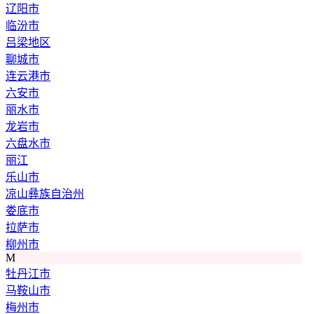
辽阳市
临汾市
吕梁地区
聊城市
连云港市
六安市
丽水市
龙岩市
六盘水市
丽江
乐山市
凉山彝族自治州
娄底市
拉萨市
柳州市
M
牡丹江市
马鞍山市
梅州市