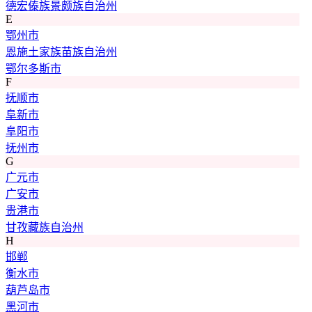
德宏傣族景颇族自治州
E
鄂州市
恩施土家族苗族自治州
鄂尔多斯市
F
抚顺市
阜新市
阜阳市
抚州市
G
广元市
广安市
贵港市
甘孜藏族自治州
H
邯郸
衡水市
葫芦岛市
黑河市