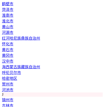
鹤壁市
菏泽市
淮南市
淮北市
黄山市
河源市
红河哈尼族彝族自治州
怀化市
黄石市
黄冈市
汉中市
海西蒙古族藏族自治州
呼伦贝尔市
哈密地区
贺州市
河池市
J
锦州市
吉林市