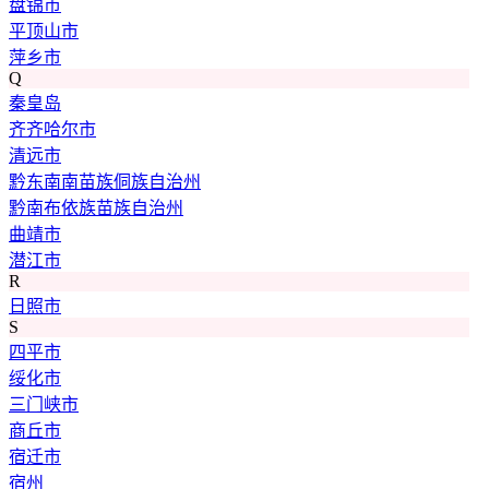
盘锦市
平顶山市
萍乡市
Q
秦皇岛
齐齐哈尔市
清远市
黔东南南苗族侗族自治州
黔南布依族苗族自治州
曲靖市
潜江市
R
日照市
S
四平市
绥化市
三门峡市
商丘市
宿迁市
宿州