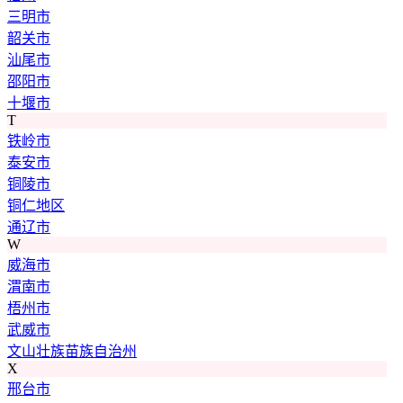
三明市
韶关市
汕尾市
邵阳市
十堰市
T
铁岭市
泰安市
铜陵市
铜仁地区
通辽市
W
威海市
渭南市
梧州市
武威市
文山壮族苗族自治州
X
邢台市