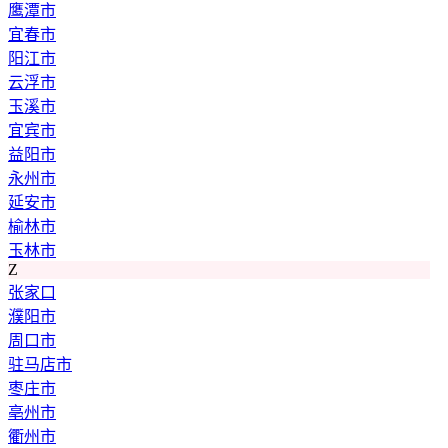
鹰潭市
宜春市
阳江市
云浮市
玉溪市
宜宾市
益阳市
永州市
延安市
榆林市
玉林市
Z
张家口
濮阳市
周口市
驻马店市
枣庄市
亳州市
衢州市