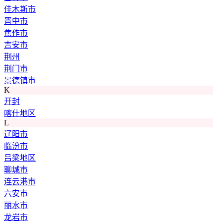
佳木斯市
晋中市
焦作市
吉安市
荆州
荆门市
景德镇市
K
开封
喀什地区
L
辽阳市
临汾市
吕梁地区
聊城市
连云港市
六安市
丽水市
龙岩市