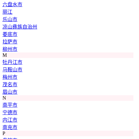
六盘水市
丽江
乐山市
凉山彝族自治州
娄底市
拉萨市
柳州市
M
牡丹江市
马鞍山市
梅州市
茂名市
眉山市
N
南平市
宁德市
内江市
南充市
P