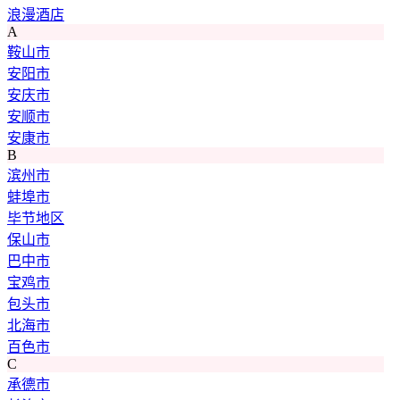
浪漫酒店
A
鞍山市
安阳市
安庆市
安顺市
安康市
B
滨州市
蚌埠市
毕节地区
保山市
巴中市
宝鸡市
包头市
北海市
百色市
C
承德市