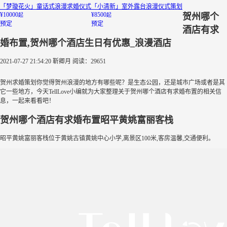
「梦璇花火」童话式浪漫求婚仪式
「小清新」室外露台浪漫仪式策划
¥10000
¥8500
贺州哪个
起
起
预定
预定
酒店有求
婚布置,贺州哪个酒店生日有优惠_浪漫酒店
2021-07-27 21:54:20
靳卿月
阅读：29651
贺州求婚策划你觉得贺州浪漫的地方有哪些呢？是生态公园，还是城市广场或者是其
它一些地方，今天TellLove小编就为大家整理关于贺州哪个酒店有求婚布置的相关信
息，一起来看看吧！
贺州哪个酒店有求婚布置昭平黄姚富丽客栈
昭平黄姚富丽客栈位于黄姚古镇黄姚中心小学,离景区100米,客房温馨,交通便利。