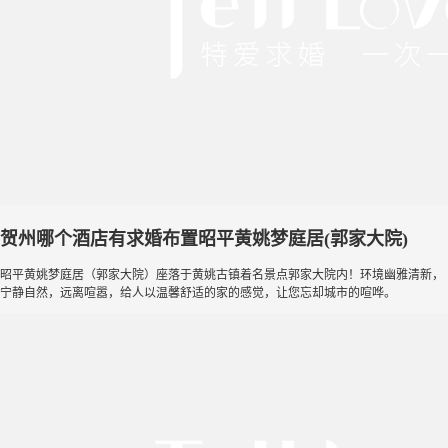
贺州哪个酒店有求婚布置昭平黄姚梦庭居(郭家大院)
昭平黄姚梦庭居（郭家大院）座落于黄姚古镇着名景点郭家大院内！环境幽雅清新，
宁静自然，远离喧嚣，给人以温馨舒适的家的感觉，让您忘却城市的喧哗。