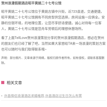
贺州浪漫假期酒店昭平黄姚二十七号公馆
昭平黄姚二十七号公馆位于黄姚古镇中兴街，近723县道，交通便捷。
昭平黄姚二十七号公馆拥有不同房型供您选择，房间设施一应俱全。安
静的住宿环境，的地理位置，让您尽享舒适便捷。诚心对待每一位客
人，黄姚二十七号公馆是您舟车劳顿后的理想休憩场所。
看了上面TellLove贺州浪漫策划分享的贺州浪漫假期酒店，想必在贺州
的朋友们也已经了解了吧，当然如果大家想给TA来一场浪漫的策划方案
也可以随时与我们取得联系哦~
声明：部分图片、文章来源于网络，版权归原作者所有，如有侵权，请联系客服删
除。
相关文章
•
许昌情侣浪漫酒店求婚推荐,许昌酒店过生日怎么布置