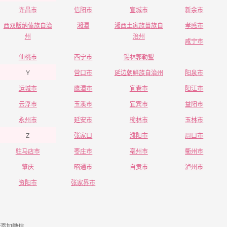
许昌市
信阳市
宣城市
新余市
西双版纳傣族自治
湘潭
湘西土家族苗族自
孝感市
州
治州
咸宁市
仙桃市
西宁市
锡林郭勒盟
Y
营口市
延边朝鲜族自治州
阳泉市
运城市
鹰潭市
宜春市
阳江市
云浮市
玉溪市
宜宾市
益阳市
永州市
延安市
榆林市
玉林市
Z
张家口
濮阳市
周口市
驻马店市
枣庄市
亳州市
衢州市
肇庆
昭通市
自贡市
泸州市
资阳市
张家界市
添加微信