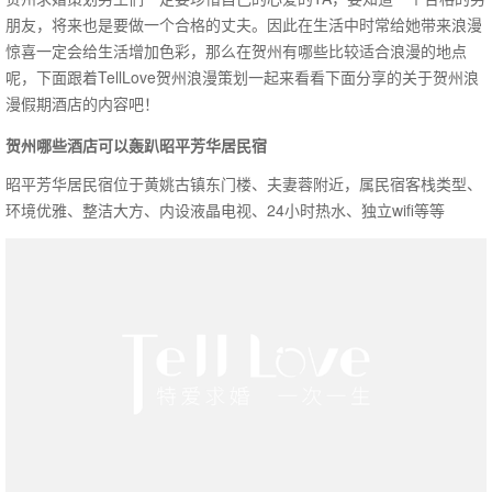
朋友，将来也是要做一个合格的丈夫。因此在生活中时常给她带来浪漫
惊喜一定会给生活增加色彩，那么在贺州有哪些比较适合浪漫的地点
呢，下面跟着TellLove贺州浪漫策划一起来看看下面分享的关于贺州浪
漫假期酒店的内容吧！
贺州哪些酒店可以轰趴昭平芳华居民宿
昭平芳华居民宿位于黄姚古镇东门楼、夫妻蓉附近，属民宿客栈类型、
环境优雅、整洁大方、内设液晶电视、24小时热水、独立wifi等等