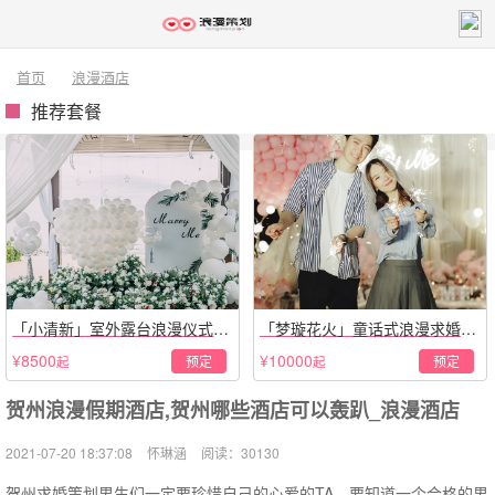
首页
浪漫酒店
推荐套餐
「小清新」室外露台浪漫仪式策
「梦璇花火」童话式浪漫求婚仪
划
式
¥8500
¥10000
预定
预定
起
起
贺州浪漫假期酒店,贺州哪些酒店可以轰趴_浪漫酒店
2021-07-20 18:37:08
怀琳涵
阅读：30130
贺州求婚策划男生们一定要珍惜自己的心爱的TA，要知道一个合格的男