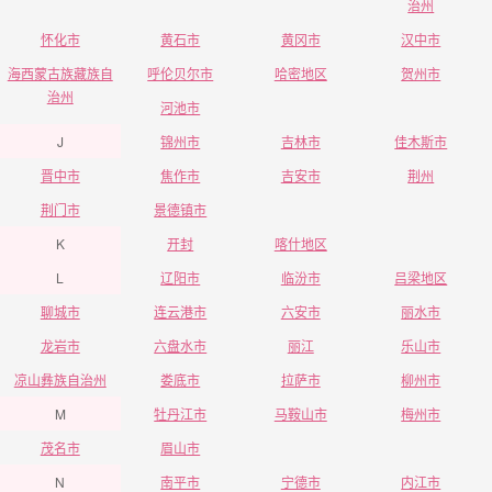
治州
怀化市
黄石市
黄冈市
汉中市
海西蒙古族藏族自
呼伦贝尔市
哈密地区
贺州市
治州
河池市
J
锦州市
吉林市
佳木斯市
晋中市
焦作市
吉安市
荆州
荆门市
景德镇市
K
开封
喀什地区
L
辽阳市
临汾市
吕梁地区
聊城市
连云港市
六安市
丽水市
龙岩市
六盘水市
丽江
乐山市
凉山彝族自治州
娄底市
拉萨市
柳州市
M
牡丹江市
马鞍山市
梅州市
茂名市
眉山市
N
南平市
宁德市
内江市