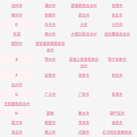
池州市
潮州市
楚雄彝族自治州
常德市
郴州市
赤峰市
昌吉州
崇左市
D
丹东市
大庆
大同市
东营
德州市
大理白族自治州
迪庆藏族自治州
德阳市
德宏傣族景颇族自
治州
E
鄂州市
恩施土家族苗族自
鄂尔多斯市
治州
F
抚顺市
阜新市
阜阳市
抚州市
G
广元市
广安市
贵港市
甘孜藏族自治州
H
邯郸
衡水市
葫芦岛市
黑河市
鹤壁市
菏泽市
淮南市
淮北市
黄山市
河源市
红河哈尼族彝族自