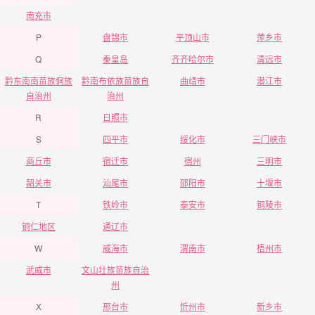
南充市
P
盘锦市
平顶山市
萍乡市
Q
秦皇岛
齐齐哈尔市
清远市
黔东南南苗族侗族
黔南布依族苗族自
曲靖市
潜江市
自治州
治州
R
日照市
S
四平市
绥化市
三门峡市
商丘市
宿迁市
宿州
三明市
韶关市
汕尾市
邵阳市
十堰市
T
铁岭市
泰安市
铜陵市
铜仁地区
通辽市
W
威海市
渭南市
梧州市
武威市
文山壮族苗族自治
州
X
邢台市
忻州市
新乡市