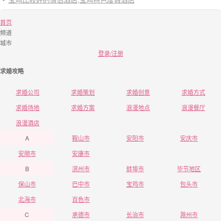
首页
频道
城市
登录/注册
求婚攻略
求婚公司
求婚策划
求婚创意
求婚方式
求婚场地
求婚方案
浪漫地点
浪漫餐厅
浪漫酒店
A
鞍山市
安阳市
安庆市
安顺市
安康市
B
滨州市
蚌埠市
毕节地区
保山市
巴中市
宝鸡市
包头市
北海市
百色市
C
承德市
长治市
滁州市