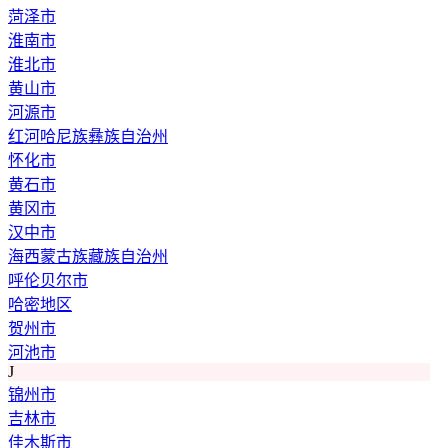
菏泽市
淮南市
淮北市
黄山市
河源市
红河哈尼族彝族自治州
怀化市
黄石市
黄冈市
汉中市
海西蒙古族藏族自治州
呼伦贝尔市
哈密地区
贺州市
河池市
J
锦州市
吉林市
佳木斯市