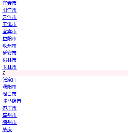
宜春市
阳江市
云浮市
玉溪市
宜宾市
益阳市
永州市
延安市
榆林市
玉林市
Z
张家口
濮阳市
周口市
驻马店市
枣庄市
亳州市
衢州市
肇庆