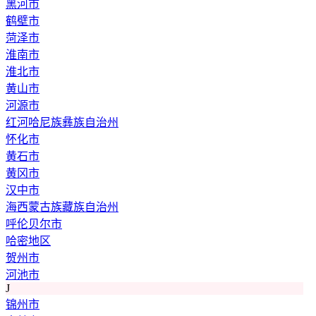
黑河市
鹤壁市
菏泽市
淮南市
淮北市
黄山市
河源市
红河哈尼族彝族自治州
怀化市
黄石市
黄冈市
汉中市
海西蒙古族藏族自治州
呼伦贝尔市
哈密地区
贺州市
河池市
J
锦州市