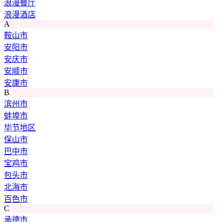
浪漫餐厅
浪漫酒店
A
鞍山市
安阳市
安庆市
安顺市
安康市
B
滨州市
蚌埠市
毕节地区
保山市
巴中市
宝鸡市
包头市
北海市
百色市
C
承德市