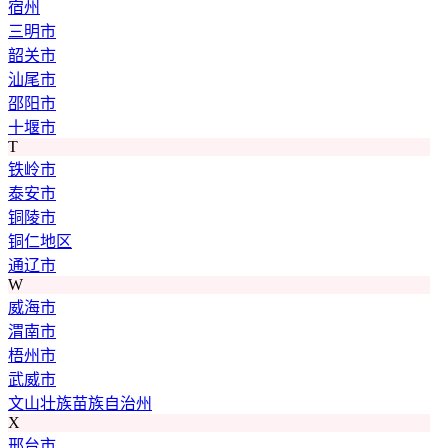
宿州
三明市
韶关市
汕尾市
邵阳市
十堰市
T
铁岭市
泰安市
铜陵市
铜仁地区
通辽市
W
威海市
渭南市
梧州市
武威市
文山壮族苗族自治州
X
邢台市