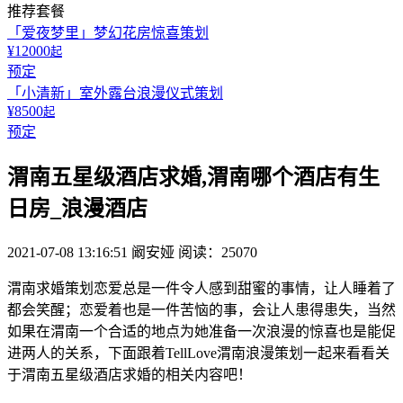
推荐套餐
「爱夜梦里」梦幻花房惊喜策划
¥12000
起
预定
「小清新」室外露台浪漫仪式策划
¥8500
起
预定
渭南五星级酒店求婚,渭南哪个酒店有生
日房_浪漫酒店
2021-07-08 13:16:51
阚安娅
阅读：25070
渭南求婚策划恋爱总是一件令人感到甜蜜的事情，让人睡着了
都会笑醒；恋爱着也是一件苦恼的事，会让人患得患失，当然
如果在渭南一个合适的地点为她准备一次浪漫的惊喜也是能促
进两人的关系，下面跟着TellLove渭南浪漫策划一起来看看关
于渭南五星级酒店求婚的相关内容吧！