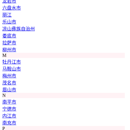
龙岩市
六盘水市
丽江
乐山市
凉山彝族自治州
娄底市
拉萨市
柳州市
M
牡丹江市
马鞍山市
梅州市
茂名市
眉山市
N
南平市
宁德市
内江市
南充市
P