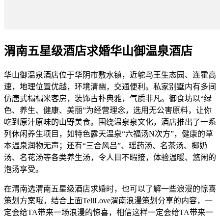
渭南五星级酒店求婚华山御温泉酒店
华山御温泉酒店位于华阴市敷水镇，近鸵鸟王生态园、连霍高
速，地理位置优越，环境清幽，交通便利。私家别墅内有多间
仿唐式榻榻米客房，装饰古朴典雅，气质非凡。御食坊以“绿
色、养生、健康、美丽”为经营理念，选用无公害原料，让你
吃到原汁原味的山野美食。围绕温泉泉文化，酒店推出了一系
列休闲养生项目，如特色露天温泉“六福汤N次方”，健康的草
本温泉润物无声；还有“三合风吕”、瑶药汤、名茶汤、椰奶
汤、名花汤等各类养生汤，令人目不暇接，体验温暖、悠闲的
泡汤享受。
在渭南选渭南五星级酒店求婚时，也可以了解一些浪漫的惊喜
策划方案哦，结合上面TellLove渭南浪漫策划分享的内容，一
定会给TA带来一场浪漫的惊喜，相信这样一定会给TA带来一