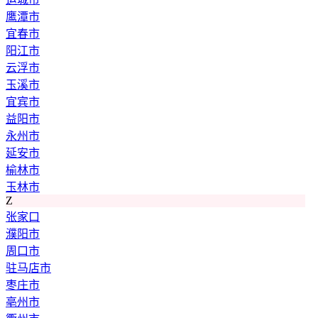
鹰潭市
宜春市
阳江市
云浮市
玉溪市
宜宾市
益阳市
永州市
延安市
榆林市
玉林市
Z
张家口
濮阳市
周口市
驻马店市
枣庄市
亳州市