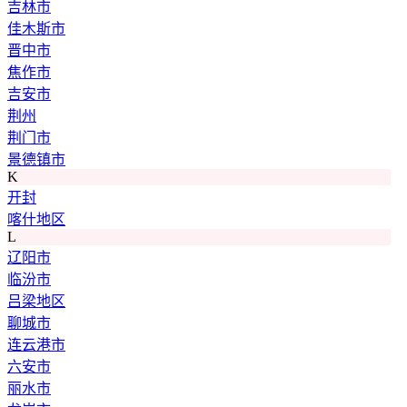
吉林市
佳木斯市
晋中市
焦作市
吉安市
荆州
荆门市
景德镇市
K
开封
喀什地区
L
辽阳市
临汾市
吕梁地区
聊城市
连云港市
六安市
丽水市