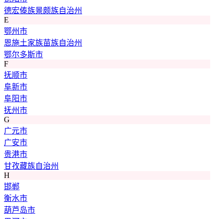
德宏傣族景颇族自治州
E
鄂州市
恩施土家族苗族自治州
鄂尔多斯市
F
抚顺市
阜新市
阜阳市
抚州市
G
广元市
广安市
贵港市
甘孜藏族自治州
H
邯郸
衡水市
葫芦岛市