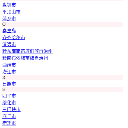
盘锦市
平顶山市
萍乡市
Q
秦皇岛
齐齐哈尔市
清远市
黔东南南苗族侗族自治州
黔南布依族苗族自治州
曲靖市
潜江市
R
日照市
S
四平市
绥化市
三门峡市
商丘市
宿迁市