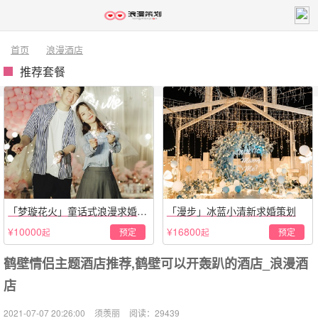
首页
浪漫酒店
推荐套餐
「梦璇花火」童话式浪漫求婚仪
「漫步」冰蓝小清新求婚策划
式
¥10000
¥16800
预定
预定
起
起
鹤壁情侣主题酒店推荐,鹤壁可以开轰趴的酒店_浪漫酒
店
2021-07-07 20:26:00
须羡丽
阅读：29439