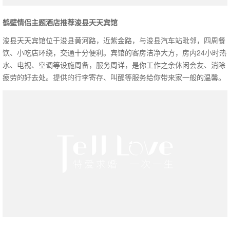
鹤壁情侣主题酒店推荐浚县天天宾馆
浚县天天宾馆位于浚县黄河路，近紫金路，与浚县汽车站毗邻，四周餐
饮、小吃店环绕，交通十分便利。宾馆的客房洁净大方，房内24小时热
水、电视、空调等设施周备，服务周详，是你工作之余休闲会友、消除
疲劳的好去处。提供的行李寄存、叫醒等服务给你带来家一般的温馨。