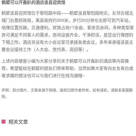
鹤壁可以开轰趴的酒店浚县迎宾馆
鹤壁浚县迎宾馆位于黎阳路中段——鹤壁浚县黎阳路附近，左邻古城北
城门右靠财政局，离县政府约300米，步行20分钟左右即可到汽车站，
地理位置优越，交通便利。宾馆占地17余亩、客房百余间，多种类型客
房可满足不同客人的需求，房间设施齐全，干净舒适，是您出行理想的
下榻之所。酒店另设有大小会议室可承接各类会议，多年来承接该县主
要会议接待工作（人大会、党代表、高招等）。
上述内容便是小编为大家分享的关于鹤壁可以开轰趴的酒店等内容推
荐，希望能给在鹤壁的朋友们带来帮助，当然如果大家有向女友表白或
者求婚的想法也可以与我们进行在线沟通哦~
声明：部分图片、文章来源于网络，版权归原作者所有，如有侵权，请联系客服删
除。
相关文章