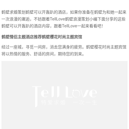
鹤壁求婚策划鹤壁可以开轰趴的酒店，如果你准备在鹤壁为和她一起来
一次浪漫的邂逅，不妨跟着TellLove鹤壁浪漫策划小编下面分享的这些
鹤壁可以开轰趴的酒店内容，跟着TellLove一起来看看吧！
鹤壁情侣主题酒店推荐鹤壁樱花时尚主题宾馆
经过一座城，寻觅一间房，消去您满身的疲劳。鹤壁樱花时尚主题宾馆
将以热情的服务、舒适的房间，期待您的到来。