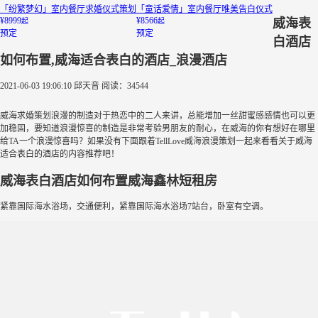
「纷繁梦幻」室内餐厅求婚仪式策划
「童话爱情」室内餐厅唯美告白仪式
¥8999
¥8566
威海表
起
起
预定
预定
白酒店
如何布置,威海适合表白的酒店_浪漫酒店
2021-06-03 19:06:10
邱天音
阅读：34544
威海求婚策划浪漫的制造对于热恋中的二人来讲，总能增加一丝甜蜜感感情也可以更
加稳固，要知道浪漫惊喜的制造是非常考验男朋友的耐心，在威海的你有想好在哪里
给TA一个浪漫惊喜吗？如果没有下面跟着TellLove威海浪漫策划一起来看看关于威海
适合表白的酒店的内容推荐吧！
威海表白酒店如何布置威海鑫林短租房
紧靠国际海水浴场，交通便利，紧靠国际海水浴场7站台，卧室有空调。