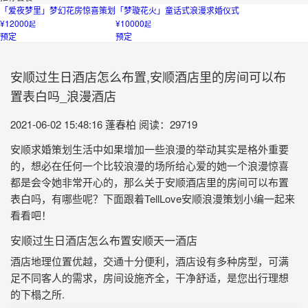
「爱夜梦里」梦幻花房惊喜策划
「梦璇花火」童话式浪漫求婚仪式
¥12000
¥10000
起
起
预定
预定
安顺过生日酒店怎么布置,安顺酒店里的房间可以布
置表白吗_浪漫酒店
2021-06-02 15:48:16
蓬春柏
阅读：29719
安顺求婚策划生活中如果增加一些浪漫的举动其实是格外重要
的，想必在任何一个比较浪漫的场所给心爱的她一个浪漫惊喜
都是会令她非常开心的，那么关于安顺酒店里的房间可以布置
表白吗，有哪些呢？下面跟着TellLove安顺浪漫策划小编一起来
看看吧！
安顺过生日酒店怎么布置安顺天一酒店
酒店地理位置优越，交通十分便利，酒店设有多种房型，可满
足不同客人的需求，房间设施齐全，干净舒适，是您出行理想
的下榻之所.