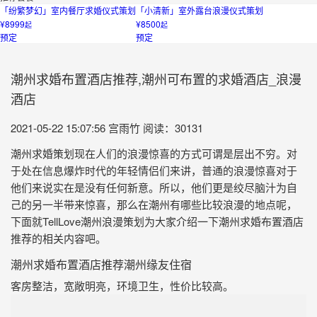
「纷繁梦幻」室内餐厅求婚仪式策划
「小清新」室外露台浪漫仪式策划
¥8999
¥8500
起
起
预定
预定
潮州求婚布置酒店推荐,潮州可布置的求婚酒店_浪漫
酒店
2021-05-22 15:07:56
宫雨竹
阅读：30131
潮州求婚策划现在人们的浪漫惊喜的方式可谓是层出不穷。对
于处在信息爆炸时代的年轻情侣们来讲，普通的浪漫惊喜对于
他们来说实在是没有任何新意。所以，他们更是绞尽脑汁为自
己的另一半带来惊喜，那么在潮州有哪些比较浪漫的地点呢，
下面就TellLove潮州浪漫策划为大家介绍一下潮州求婚布置酒店
推荐的相关内容吧。
潮州求婚布置酒店推荐潮州缘友住宿
客房整洁，宽敞明亮，环境卫生，性价比较高。